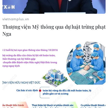
Israel mở rộng vai trò "bác sỹ hề" sau
xung đột, hỗ trợ phục hồi tâm lý
19/07/2026 07:17
vietnamplus.vn
Thượng viện Mỹ thông qua dự luật trừng phạt
Nga
Phía Nam châu Phi tăng cường phối
hợp ngăn chặn dịch Ebola
19/07/2026 01:03
Điều gì tạo nên niềm tin khi lựa chọn
dinh dưỡng đầu đời cho trẻ?
18/07/2026 01:00
Phân bổ ngân sách chăm sóc sức