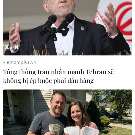
có triệu chứng nhẹ và nguy cơ bệnh đậu mùa khỉ lây
lan trong cộng đồng nói chung là rất thấp.
vietnamplus.vn
Tổng thống Iran nhấn mạnh Tehran sẽ
không bị ép buộc phải đầu hàng
Cảnh báo nguy cơ dịch đậu mùa khỉ bùng