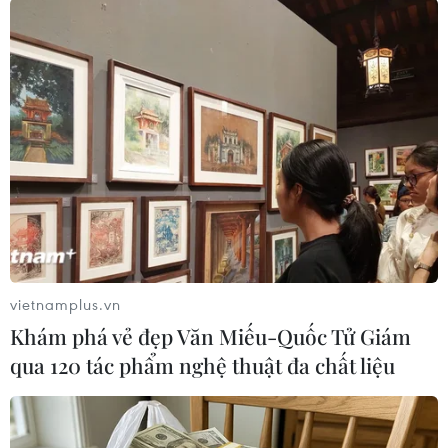
#Bệnh Lyme
#Bọ chét
#Phát ban
#Biến đổi khí hậu
#Bệnh đặc hữu
Theo dõi VietnamPlus
vietnamplus.vn
Khám phá vẻ đẹp Văn Miếu-Quốc Tử Giám
qua 120 tác phẩm nghệ thuật đa chất liệu
TIN LIÊN QUAN