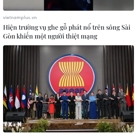
vietnamplus.vn
Hiện trường vụ ghe gỗ phát nổ trên sông Sài
Gòn khiến một người thiệt mạng
WHO: Bệnh đậu mùa khỉ đã lan ra hơn 20
quốc gia trên toàn cầu
27/05/2022 03:41
Chuyên gia của WHO cho biết khoảng 200 trường hợp
mắc bệnh đậu mùa khỉ và hơn 100 ca nghi mắc đã
được phát hiện tại các quốc gia vốn hiếm khi ghi nhận
căn bệnh này.