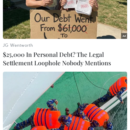
phát toàn châu Âu
25/05/2022 01:10
Đậu mùa khỉ là virus hiếm gặp, thường lây nhiễm sau
khi con người tiếp xúc với loài khỉ. Tỷ lệ tử vong của
bệnh là khoảng 10%.
JG Wentworth
$25,000 In Personal Debt? The Legal
Settlement Loophole Nobody Mentions