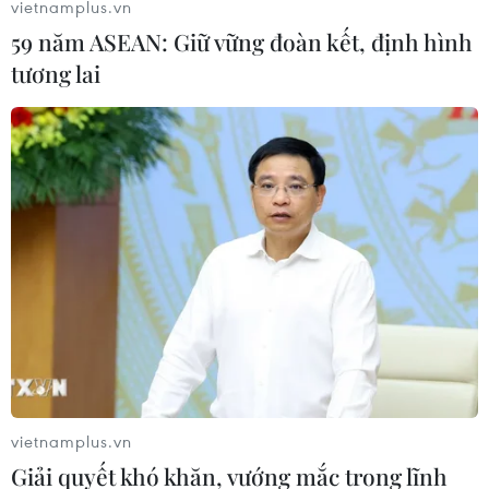
vietnamplus.vn
59 năm ASEAN: Giữ vững đoàn kết, định hình
tương lai
Canada: Xác định nguồn gốc của đợt bùng
phát bệnh đậu mùa khỉ
27/05/2022 09:34
Các bác sỹ cho biết bệnh đậu mùa khỉ nhiều khả năng
bắt nguồn từ phòng xông hơi G.I. Joe ở thành phố
Montreal và bùng phát lây lan, phần lớn các ca mắc là
vietnamplus.vn
nam giới tuổi từ 20-30, có quan hệ đồng giới.
Giải quyết khó khăn, vướng mắc trong lĩnh