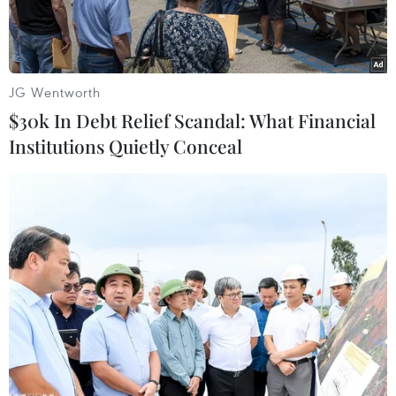
vật nuôi.
JG Wentworth
$30k In Debt Relief Scandal: What Financial
Institutions Quietly Conceal
Vết thương ngoài da do bọ chét cắn. (Nguồn: rcemlearning.nl)
Một nghiên cứu mới đăng trên tạp chí BMJ
Global Health cho thấy hơn 14% dân số thế giới
mắc bệnh Lyme, một dạng nhiễm khuẩn do bị