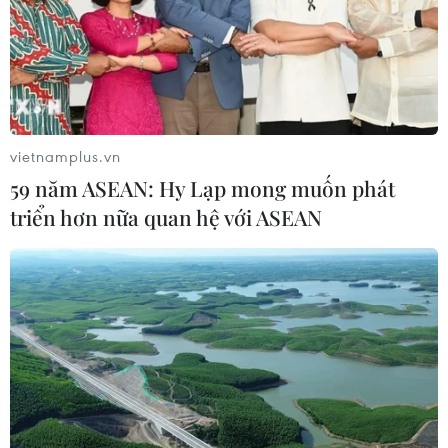
vietnamplus.vn
59 năm ASEAN: Hy Lạp mong muốn phát
triển hơn nữa quan hệ với ASEAN