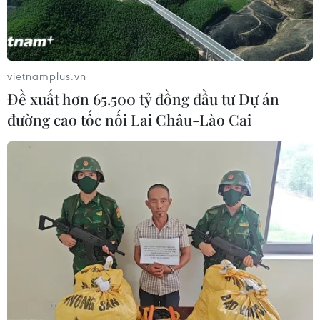
vietnamplus.vn
Đề xuất hơn 65.500 tỷ đồng đầu tư Dự án
đường cao tốc nối Lai Châu-Lào Cai
TIN CÙNG CHUYÊN MỤC
Ớt nhập khẩu từ Mexico khiến hàng
trăm người tiêu dùng Mỹ nhiễm
khuẩn Salmonella
07/08/2026 00:43