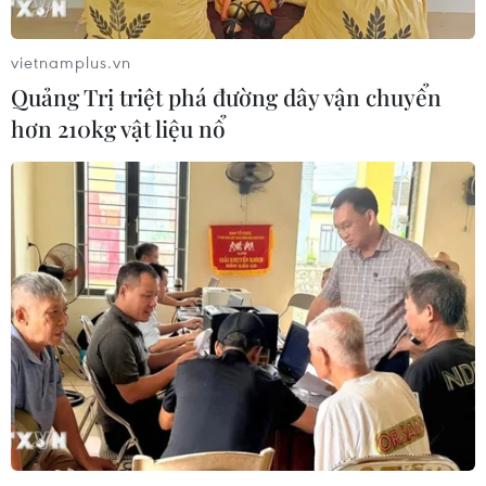
Nước thải từ máy bay có thể giúp
phát hiện sớm nguy cơ đại dịch
vietnamplus.vn
06/08/2026 22:30
Quảng Trị triệt phá đường dây vận chuyển
hơn 210kg vật liệu nổ
Italy và Hy Lạp trở thành điểm nóng
của virus Tây sông Nile
06/08/2026 13:24
WHO ghi nhận tín hiệu tích cực từ
thử nghiệm điều trị Ebola tại Congo
04/08/2026 22:42
Báo động xu hướng gia tăng người