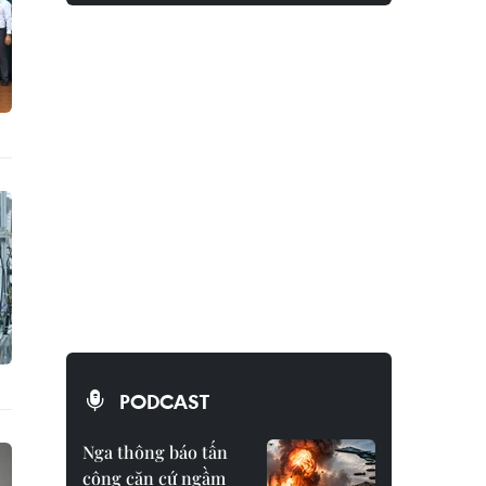
PODCAST
Nga thông báo tấn
công căn cứ ngầm