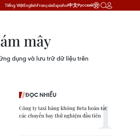
Tiếng Việt
English
Français
Español
中文
Русский
 đám mây
ng dụng và lưu trữ dữ liệu trên
ĐỌC NHIỀU
Công ty taxi hàng không Beta hoàn tất
các chuyến bay thử nghiệm đầu tiên