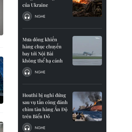
của Ukraine
NGHE
Mưa dông khiến
hàng chục chuyến
bay tới Nội Bài
không thể hạ cánh
NGHE
Houthi bị nghi đứng
sau vụ tấn công đánh
chìm tàu hàng Ấn Độ
trên Biển Đỏ
NGHE