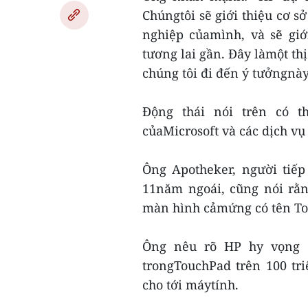
Chúngtôi sẽ giới thiệu cơ 
nghiệp củamình, và sẽ gi
tương lai gần. Đây làmột th
chúng tôi đi đến ý tưởngnày
Động thái nói trên có t
củaMicrosoft và các dịch v
Ông Apotheker, người tiế
11năm ngoái, cũng nói rằn
màn hình cảmứng có tên Tou
Ông nêu rõ HP hy vọng 
trongTouchPad trên 100 tri
cho tới máytính.