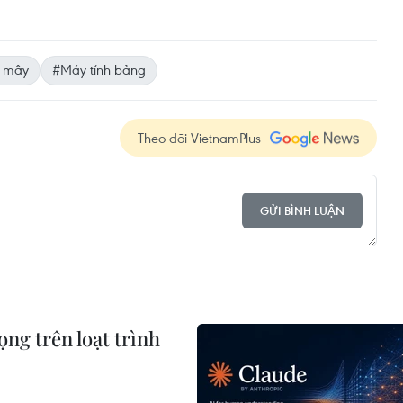
m mây
#Máy tính bảng
Theo dõi VietnamPlus
GỬI BÌNH LUẬN
ng trên loạt trình