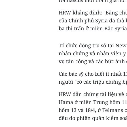
Damascus mới tham gia hồi
HRW khẳng định: "Bằng chứ
của Chính phủ Syria đã thả
ba thị trấn ở miền Bắc Syria
Tổ chức đóng trụ sở tại New
nhân chứng và nhân viên y 
vụ tấn công và các bức ảnh
Các bác sỹ cho biết ít nhất
người "có các triệu chứng b
HRW dẫn chứng tài liệu về cá
Hama ở miền Trung hôm 11 v
hôm 13 và 18/4, ở Telmans c
đều do phiến quân kiểm soá