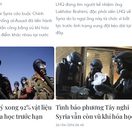
LHQ đang tìm người kế nhiệm ông
19
Lakhdar Brahimi, đặc phái viên LHQ về
ại Syria cáo buộc Chính
Syria do lo ngại ông này từ chức vì bất
hống al-Assad đã tiến hành
lực trước tình trạng xung đột kéo dài tại
tấn công bằng vũ khí hóa
đây.
a điểm khác nhau tại nước
lý xong 92% vật liệu
Tình báo phương Tây nghi
óa học trước hạn
Syria vẫn còn vũ khí hóa họ
26/04/2014 06:45