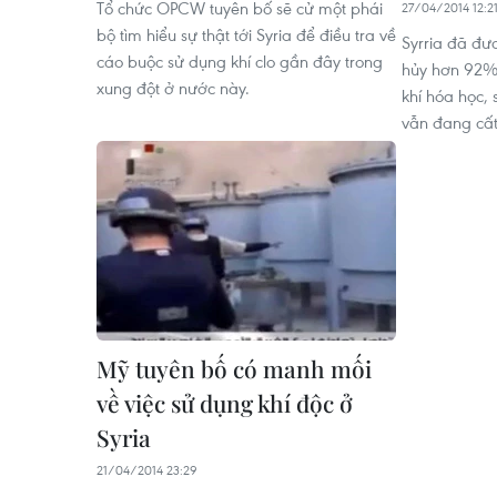
Tổ chức OPCW tuyên bố sẽ cử một phái
27/04/2014 12:2
bộ tìm hiểu sự thật tới Syria để điều tra về
Syrria đã đưa
cáo buộc sử dụng khí clo gần đây trong
hủy hơn 92% 
xung đột ở nước này.
khí hóa học,
vẫn đang cất
Mỹ tuyên bố có manh mối
về việc sử dụng khí độc ở
Syria
21/04/2014 23:29