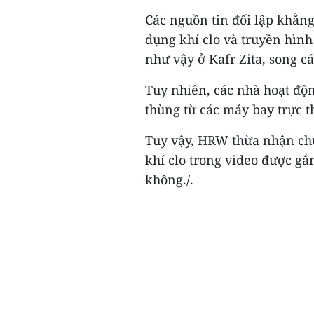
Các nguồn tin đối lập khẳn
dụng khí clo và truyền hìn
như vậy ở Kafr Zita, song c
Tuy nhiên, các nhà hoạt độn
thùng từ các máy bay trực 
Tuy vậy, HRW thừa nhận chư
khí clo trong video được gắ
không./.