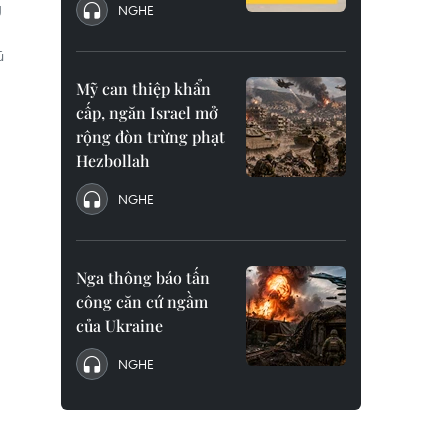
g
NGHE
ũ
Mỹ can thiệp khẩn
cấp, ngăn Israel mở
rộng đòn trừng phạt
Hezbollah
NGHE
Nga thông báo tấn
công căn cứ ngầm
của Ukraine
NGHE