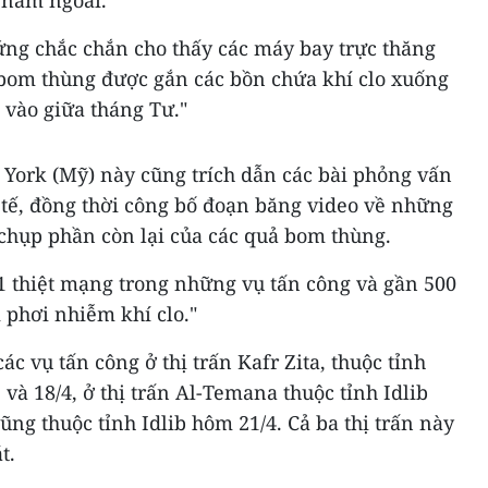
 năm ngoái.
ng chắc chắn cho thấy các máy bay trực thăng
 bom thùng được gắn các bồn chứa khí clo xuống
 vào giữa tháng Tư."
 York (Mỹ) này cũng trích dẫn các bài phỏng vấn
tế, đồng thời công bố đoạn băng video về những
 chụp phần còn lại của các quả bom thùng.
 11 thiệt mạng trong những vụ tấn công và gần 500
ị phơi nhiễm khí clo."
c vụ tấn công ở thị trấn Kafr Zita, thuộc tỉnh
à 18/4, ở thị trấn Al-Temana thuộc tỉnh Idlib
ũng thuộc tỉnh Idlib hôm 21/4. Cả ba thị trấn này
t.