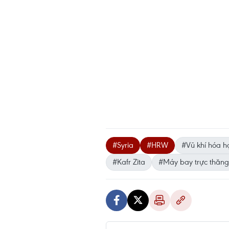
#Syria
#HRW
#Vũ khí hóa h
#Kafr Zita
#Máy bay trực thăng