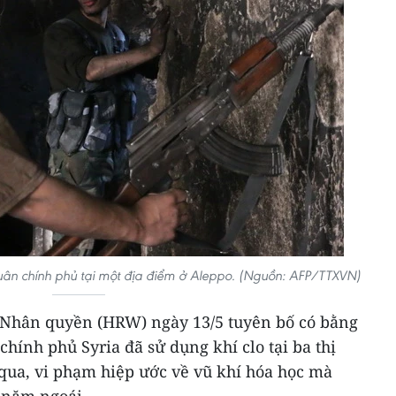
quân chính phủ tại một địa điểm ở Aleppo. (Nguồn: AFP/TTXVN)
 Nhân quyền (HRW) ngày 13/5 tuyên bố có bằng
chính phủ Syria đã sử dụng khí clo tại ba thị
 qua, vi phạm hiệp ước về vũ khí hóa học mà