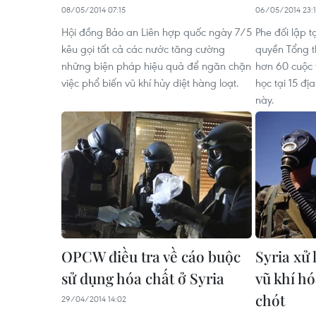
08/05/2014 07:15
06/05/2014 23:
Hội đồng Bảo an Liên hợp quốc ngày 7/5
Phe đối lập t
kêu gọi tất cả các nước tăng cường
quyền Tổng t
những biện pháp hiệu quả để ngăn chặn
hơn 60 cuộc 
việc phổ biến vũ khí hủy diệt hàng loạt.
học tại 15 đị
này.
OPCW điều tra về cáo buộc
Syria xử 
sử dụng hóa chất ở Syria
vũ khí h
chót
29/04/2014 14:02