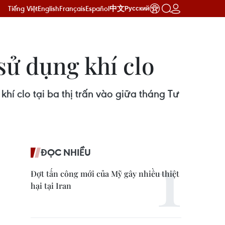
Tiếng Việt
English
Français
Español
中文
Русский
ử dụng khí clo
í clo tại ba thị trấn vào giữa tháng Tư
ĐỌC NHIỀU
Đợt tấn công mới của Mỹ gây nhiều thiệt
hại tại Iran