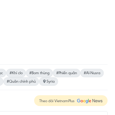
ọc
#Khí clo
#Bom thùng
#Phiến quân
#Al-Nusra
#Quân chính phủ
Syria
Theo dõi VietnamPlus