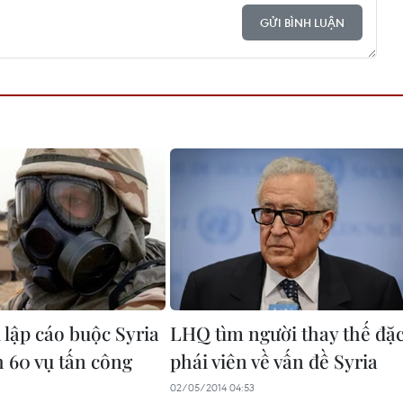
GỬI BÌNH LUẬN
 lập cáo buộc Syria
LHQ tìm người thay thế đặ
h 60 vụ tấn công
phái viên về vấn đề Syria
02/05/2014 04:53