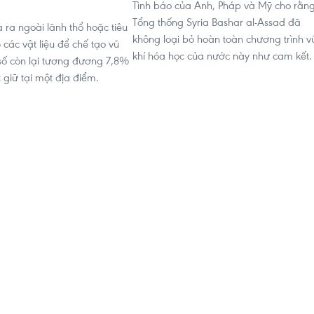
Tình báo của Anh, Pháp và Mỹ cho rằn
1
Tổng thống Syria Bashar al-Assad đã
 ra ngoài lãnh thổ hoặc tiêu
không loại bỏ hoàn toàn chương trình v
các vật liệu để chế tạo vũ
khí hóa học của nước này như cam kết.
 số còn lại tương đương 7,8%
 giữ tại một địa điểm.