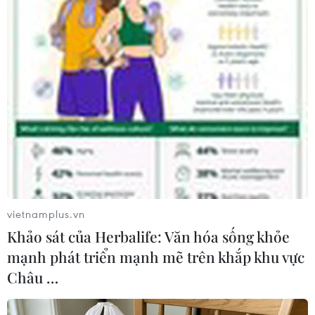
#Sinovac
#Indonesia
#Tiêm vaccine
#Tiêm chủng
#Liều tăng cường
#COVID-19
Indonesia
vietnamplus.vn
Theo dõi VietnamPlus
Khảo sát của Herbalife: Văn hóa sống khỏe
mạnh phát triển mạnh mẽ trên khắp khu vực
Châu …