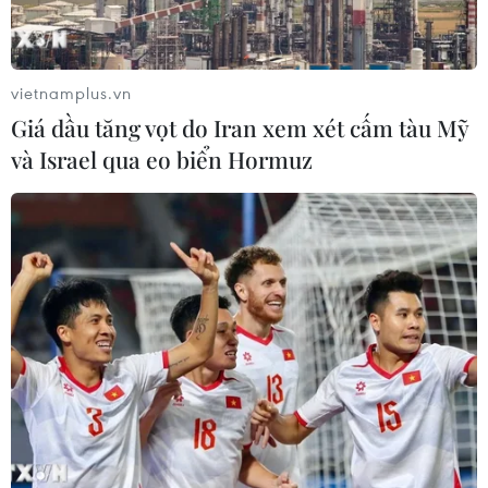
vietnamplus.vn
Giá dầu tăng vọt do Iran xem xét cấm tàu Mỹ
và Israel qua eo biển Hormuz
EMA "bật đèn xanh" cho mũi tăng cường
của hãng Moderna và Pfizer
05/10/2021 00:08
EMA cũng nhất trí rằng liều tăng cường vaccine của
hãng Moderna và Pfizer/BioNTech là cần thiết đối với
những người có hệ miễn dịch suy giảm.