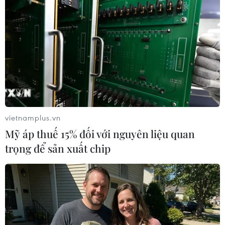
Bên cạnh người cao tuổi, nhóm đối tượng được xác định
có nguy cơ cao cần tiêm mũi 3 là nhân viên chăm sóc y
tế, người mắc bệnh nền như tiểu đường, tim, béo phì, có
hệ miễn dịch suy yếu nghiêm trọng.
vietnamplus.vn
Mỹ áp thuế 15% đối với nguyên liệu quan
trọng để sản xuất chip