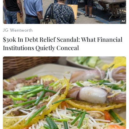
JG Wentworth
$30k In Debt Relief Scandal: What Financial
Institutions Quietly Conceal
Nhân viên y tế tiêm vaccine phòng COVID-19 cho học sinh tại
Banda Aceh, Indonesia, ngày 9/11/2021. (Ảnh: AFP/TTXVN)
Theo phóng viên TTXVN tại Jakarta, công ty
dược phẩm quốc doanh PT Bio Farma của
Indonesia cho biết sẽ bắt đầu thử nghiệm lâm
sàng vaccine ngừa COVID-19 để dùng cho liều