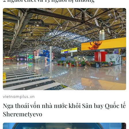
vietnamplus.vn
Nga thoái vốn nhà nước khỏi Sân bay Quốc tế
Sheremetyevo