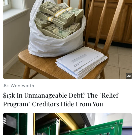
TIN LIÊN QUAN
JG Wentworth
$15k In Unmanageable Debt? The "Relief
Program" Creditors Hide From You
FDA khuyến nghị tiêm liều tăng cường
Pfizer cho người già, nguy cơ cao
18/09/2021 01:15