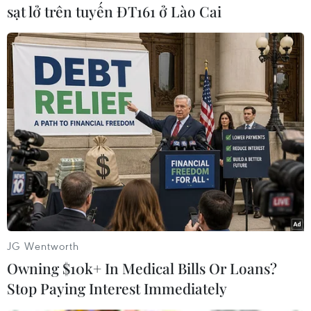
(PBI). Ngoài những người tham gia PBI, người
sạt lở trên tuyến ĐT161 ở Lào Cai
dân phải trả tiền để được tiêm mũi thứ ba
vaccine ngừa COVID-19.
Bộ Y tế Indonesia trước đó nhấn mạnh việc
triển khai tiêm liều tăng cường cho người dân
sẽ chỉ được bắt đầu khi nước này đạt được mục
tiêu tiêm chủng quốc gia là 50% dân số tiêm đủ
hai liều vaccine./.
(TTXVN/Vietnam+)
JG Wentworth
Owning $10k+ In Medical Bills Or Loans?
Stop Paying Interest Immediately