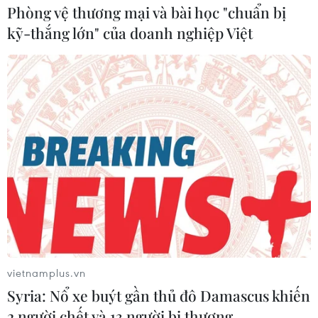
sau khi người đó đã hoàn thành việc tiêm chủng chính
Phòng vệ thương mại và bài học "chuẩn bị
với một loại vaccine phòng COVID-19.
kỹ-thắng lớn" của doanh nghiệp Việt
vietnamplus.vn
Syria: Nổ xe buýt gần thủ đô Damascus khiến
2 người chết và 13 người bị thương