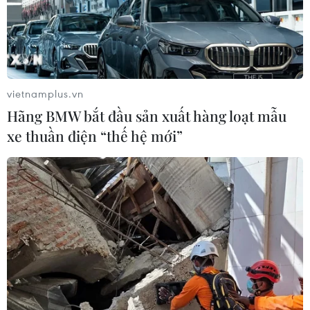
vietnamplus.vn
Hãng BMW bắt đầu sản xuất hàng loạt mẫu
xe thuần điện “thế hệ mới”
TIN CÙNG CHUYÊN MỤC
Ớt nhập khẩu từ Mexico khiến hàng
trăm người tiêu dùng Mỹ nhiễm
khuẩn Salmonella