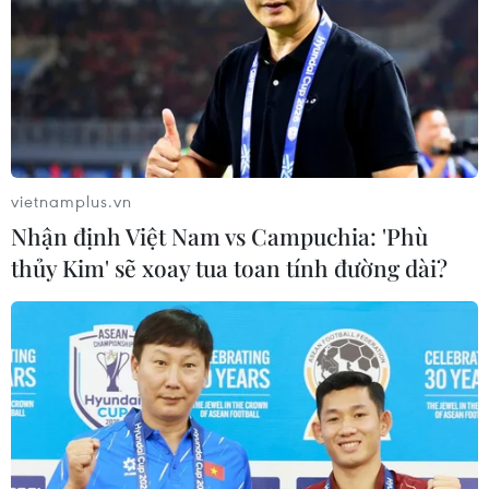
Hấp dẫn vẻ đẹp nguyên sơ của 4.000 hòn
đảo trên sông Mekong
08/04/2018 09:05
Việc một quốc gia lục địa không hề có biển như Lào lại
có tới 4.000 hòn đảo tại khu vực khá hẻo lánh này đã
thôi thúc nhiều du khách tới đây tìm hiểu và khám phá.
vietnamplus.vn
Nhận định Việt Nam vs Campuchia: 'Phù
thủy Kim' sẽ xoay tua toan tính đường dài?