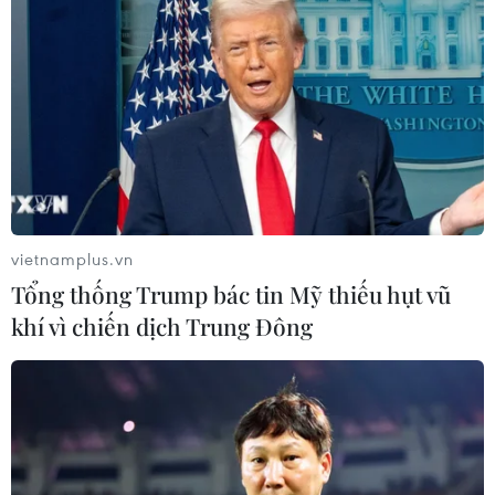
chức Lễ hội Thành Bản Phủ năm 2018 gắn với Ngày hội
Văn hóa, Thể thao và Du lịch các dân tộc huyện Điện
Biên lần thứ VII.
vietnamplus.vn
Tổng thống Trump bác tin Mỹ thiếu hụt vũ
khí vì chiến dịch Trung Đông