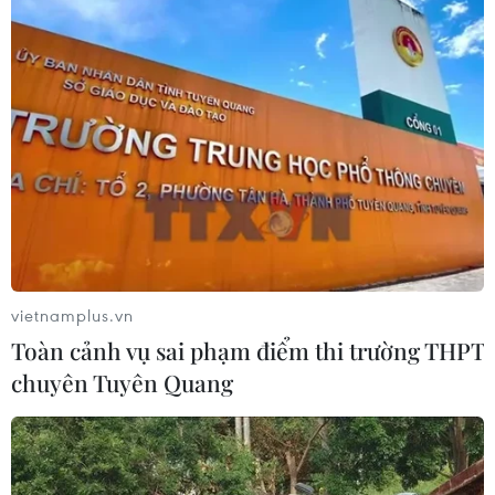
Hình thành chuỗi sản phẩm du lịch
tại “Địa đạo Kỳ Anh-Bãi sậy sông
Đầm”
24/07/2026 16:00
Tưng bùng khai mạc Lễ hội Tận
hưởng Đà Nẵng 2026
23/07/2026 16:18
vietnamplus.vn
Toàn cảnh vụ sai phạm điểm thi trường THPT
chuyên Tuyên Quang
"Bữa tiệc" âm thanh và ánh
sáng khai màn Lễ hội Tận hưởng Đà
Nẵng 2026
23/07/2026 15:59