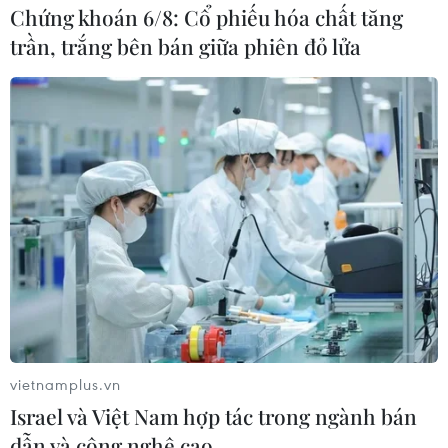
Chứng khoán 6/8: Cổ phiếu hóa chất tăng
trần, trắng bên bán giữa phiên đỏ lửa
Vẻ đẹp hùng vĩ của thác nước lớn
nhất Đông Nam Á
vietnamplus.vn
Israel và Việt Nam hợp tác trong ngành bán
09/04/2018 12:00
dẫn và công nghệ cao
Thác Khone Phapheng ở khu vực giáp giới Lào-