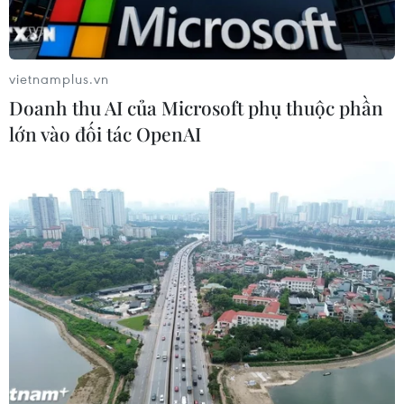
Hàng loạt sự kiện nổi
bật tại Festival Biển Khánh Hòa năm
2026
vietnamplus.vn
17/07/2026 02:41
Doanh thu AI của Microsoft phụ thuộc phần
lớn vào đối tác OpenAI
Lễ hội Yến sào Khánh Hòa tôn vinh
tinh hoa ẩm thực và giá trị di sản
16/07/2026 13:49
Đội Bồ Đào Nha xuất sắc giành ngôi
quán quân Lễ hội Pháo hoa Quốc tế
Đà Nẵng
11/07/2026 15:40