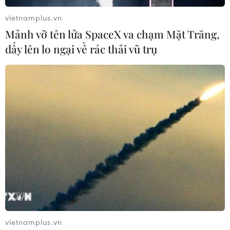
vietnamplus.vn
Mảnh vỡ tên lửa SpaceX va chạm Mặt Trăng,
dấy lên lo ngại về rác thải vũ trụ
(Nhấp chuột vào ảnh để xem kích thước chuẩn)
Năm sự kiện văn hóa-
du lịch
nổi bật của cả
nước sẽ diễn ra trong tháng Tư này, với nhiều
chương trình, dấu ấn đặc sắc, hấp dẫn đang chờ
đón du khách./.
(TTXVN/Vietnam+)
vietnamplus.vn