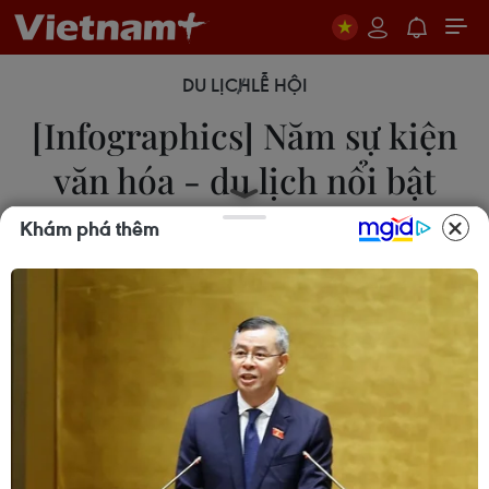
DU LỊCH
LỄ HỘI
[Infographics] Năm sự kiện
văn hóa - du lịch nổi bật
trong tháng Tư
Khám phá thêm
10/04/2018 02:15
Năm sự kiện văn hóa-du lịch nổi bật của cả nước
sẽ diễn ra trong tháng Tư này, với nhiều chương
trình, dấu ấn đặc sắc, hấp dẫn đang chờ đón du
khách như Giỗ Tổ Hùng Vương-Lễ hội Đền Hùng.