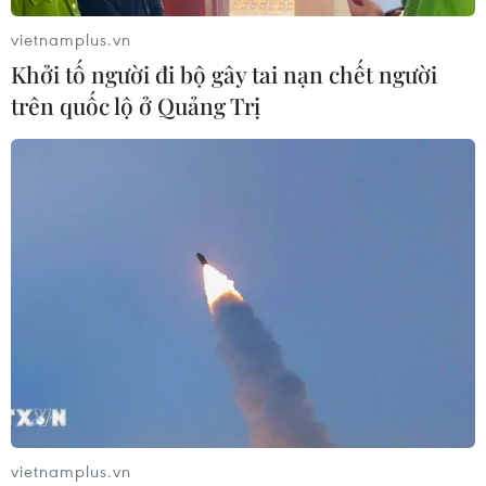
06/08/2026 10:38
vietnamplus.vn
Khởi tố người đi bộ gây tai nạn chết người
trên quốc lộ ở Quảng Trị
Độc đáo Lễ hội đuốc tại tỉnh
Tứ Xuyên của Trung Quốc
06/08/2026 04:33
Làng cổ tại Trung Quốc lung
linh trong lễ diễu hành đèn lồng cá
06/08/2026 04:11
Sẵn sàng cho Lễ hội Việt Nam-Hàn
Quốc thành phố Đà Nẵng 2026
vietnamplus.vn