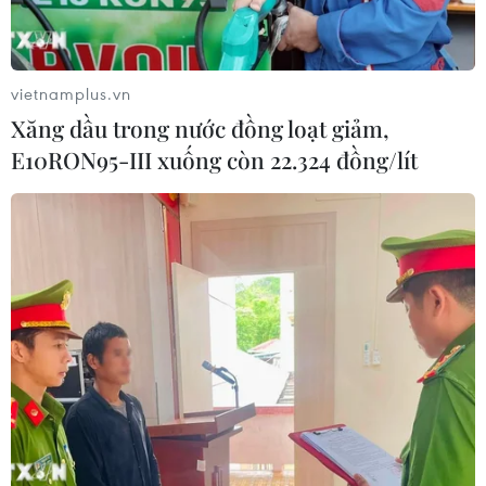
vietnamplus.vn
Xăng dầu trong nước đồng loạt giảm,
E10RON95-III xuống còn 22.324 đồng/lít
TIN CÙNG CHUYÊN MỤC
Xã Tây Giang khai mạc Ngày hội văn
hóa Cơ Tu lần thứ 1