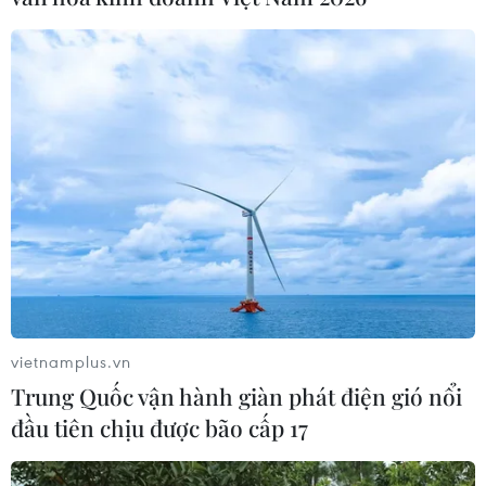
#An ninh Nghệ An
#Thời sự
#Thời sự hôm nay
#Bản tin thời sự
#Tội phạm
#Truy nã
#Tội phạm hình sự
#Hình sự
#Công an
#Vụ án
#Phạm pháp
#Pháp luật
#Pháp đình
#Xã hội
#An ninh xã hội
#Chính trị
#VietnamPlus
TP. Đà Nẵng
Phú Thọ
Quảng Ninh
Tp. Hồ Chí Minh
TP. Huế
Theo dõi VietnamPlus
vietnamplus.vn
Trung Quốc vận hành giàn phát điện gió nổi
đầu tiên chịu được bão cấp 17