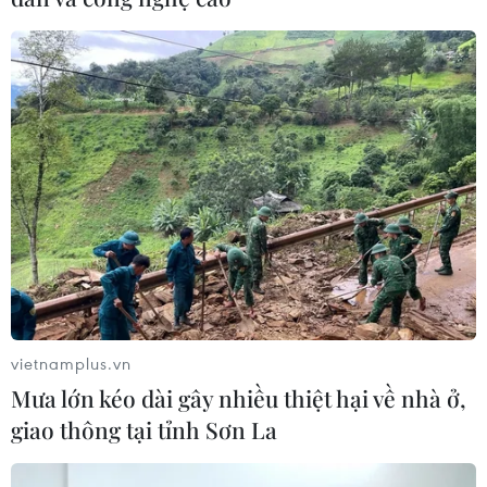
Campuchia là con thác lớn nhất Đông Nam Á với chiều
cao 21m, nhiều thác ghềnh nhỏ kéo dài 12km dọc theo
sông Mekong, được ví là Niagara của châu Á.
vietnamplus.vn
Mưa lớn kéo dài gây nhiều thiệt hại về nhà ở,
giao thông tại tỉnh Sơn La