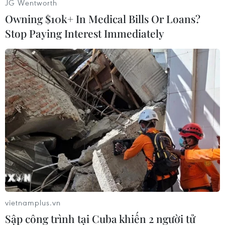
JG Wentworth
Owning $10k+ In Medical Bills Or Loans?
Stop Paying Interest Immediately
#Blackbery 10
#Hệ điều hành
#Instagram
#RIM
Theo dõi VietnamPlus
vietnamplus.vn
Sập công trình tại Cuba khiến 2 người tử