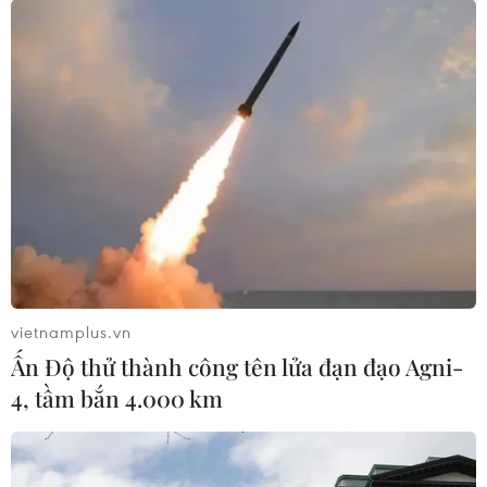
OpenAI ra mắt các công cụ Codex
mới dành cho công việc văn phòng
02/06/2026 23:43
Nvidia ra mắt chip dành cho laptop
chạy Windows trong kỷ nguyên AI
01/06/2026 12:06
vietnamplus.vn
Ấn Độ thử thành công tên lửa đạn đạo Agni-
Xem thêm
4, tầm bắn 4.000 km