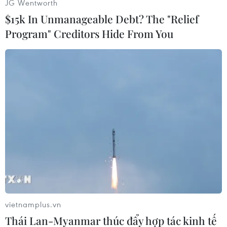
JG Wentworth
ra cho bất kỳ “thỏa thuận mới” nào với Tehran,
$15k In Unmanageable Debt? The "Relief
sau khi Tổng thống Donald Trump quyết định
Program" Creditors Hide From You
rút khỏi thỏa thuận hạt nhân với Iran, đó chính
là Iran phải rút các lực lượng của nước này ra
khỏi Syria.
Trong khi đó, Iran tuyên bố rằng sự hiện diện
của các cố vấn quân sự của nước này ở Syria là
“hợp pháp” và theo đề nghị của Damascus để
chiến đấu chống khủng bố./.
(Vietnam+)
vietnamplus.vn
Thái Lan-Myanmar thúc đẩy hợp tác kinh tế