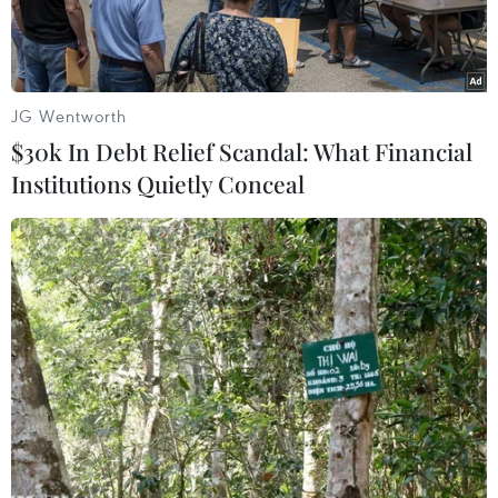
JG Wentworth
$30k In Debt Relief Scandal: What Financial
Institutions Quietly Conceal
Ngoại trưởng Iran Mohammad Javad Zarif. (Nguồn: AP)
Ngày 17/12, truyền thông Trung Đông dẫn phát
biểu của Ngoại trưởng Iran Mohammad Javad
Zarif cho rằng các cuộc đàm phán với Mỹ khó có
thể diễn ra sau khi Washington đặt ra nhiều
điều kiện để thương lượng với Tehran.