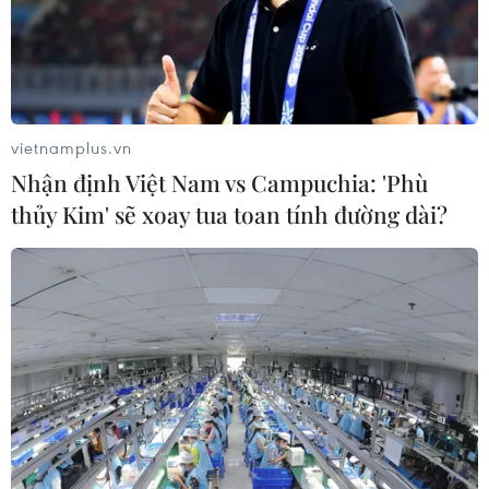
06/08/2026 04:36
Từ hạt nhân đến eo biển
Hormuz: Đòn bẩy chiến lược mới của
vietnamplus.vn
Iran
Nhận định Việt Nam vs Campuchia: 'Phù
06/08/2026 04:36
thủy Kim' sẽ xoay tua toan tính đường dài?
Xung đột Hamas-Israel: Israel chưa
chấp thuận kế hoạch về Dải Gaza
06/08/2026 03:45
Mỹ dỡ bỏ lệnh trừng phạt đối với
hãng hàng không Iraq
06/08/2026 03:34