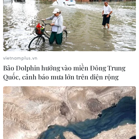
Iran?
02/08/2026 13:33
Israel hoài nghi việc Hamas giải giáp
theo thỏa thuận Gaza
02/08/2026 13:32
vietnamplus.vn
Bão Dolphin hướng vào miền Đông Trung
Quốc, cảnh báo mưa lớn trên diện rộng
Xung đột tại Trung Đông: Mỹ và
Israel nêu điều kiện tạm hoãn tấn
công Iran
02/08/2026 04:18
Toàn cảnh thế giới: Israel
cảnh báo trước khả năng Mỹ tấn