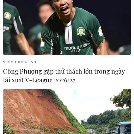
Giới chức Iran khẳng định ngành công
nghiệp quốc phòng lớn mạnh
vietnamplus.vn
03/12/2018 01:29
Công Phượng gặp thử thách lớn trong ngày
Bộ trưởng Quốc phòng Iran tuyên bố nước Cộng hòa
tái xuất V-League 2026/27
Hồi giáo này hiện là một trong những cường quốc tên
lửa hàng đầu thế giới bất chấp việc phải hứng chịu
nhiều lệnh trừng phạt trong suốt 40 năm qua.