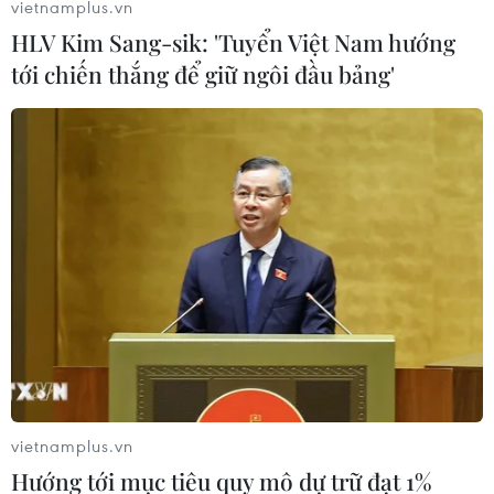
vietnamplus.vn
HLV Kim Sang-sik: 'Tuyển Việt Nam hướng
tới chiến thắng để giữ ngôi đầu bảng'
vietnamplus.vn
Hướng tới mục tiêu quy mô dự trữ đạt 1%