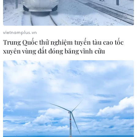
vietnamplus.vn
Trung Quốc thử nghiệm tuyến tàu cao tốc
xuyên vùng đất đóng băng vĩnh cửu
'Nhiều cơ sở của kẻ thù' nằm trong tầm
bắn của tên lửa Iran
10/12/2018 12:35