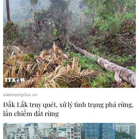
Theo dõi VietnamPlus
TIN LIÊN QUAN
vietnamplus.vn
Đắk Lắk truy quét, xử lý tình trạng phá rừng,
lấn chiếm đất rừng