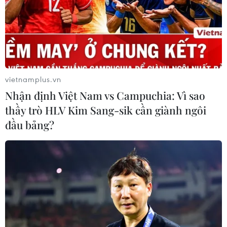
biển Hormuz trong 60 ngày
06/08/2026 12:25
Israel thử nghiệm tên lửa Arrow giữa
lúc căng thẳng khu vực leo thang
vietnamplus.vn
06/08/2026 11:17
Nhận định Việt Nam vs Campuchia: Vì sao
thầy trò HLV Kim Sang-sik cần giành ngôi
đầu bảng?
Iran cảnh báo đáp trả nhằm vào hạ
tầng năng lượng khu vực nếu bị tấn
công
06/08/2026 04:37
Iran và Oman đạt thỏa thuận về
tuyến vận tải qua eo biển Hormuz