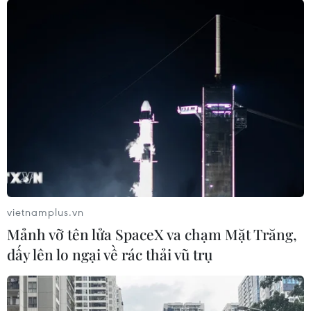
vietnamplus.vn
Mảnh vỡ tên lửa SpaceX va chạm Mặt Trăng,
dấy lên lo ngại về rác thải vũ trụ