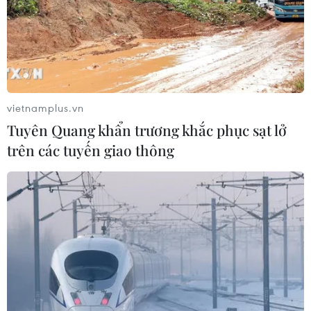
vietnamplus.vn
Tuyên Quang khẩn trương khắc phục sạt lở
trên các tuyến giao thông
Hội đồng Bảo an LHQ sẽ họp kín về
chương trình tên lửa của Iran
04/12/2018 02:07
Hội đồng Bảo an Liên hợp quốc sẽ họp kín ngày 4/12
theo đề nghị của Pháp và Anh sau khi các nước này
cáo buộc Iran vừa phóng thử tên lửa tầm trung, hành
động vi phạm nghị quyết của Liên hợp quốc.