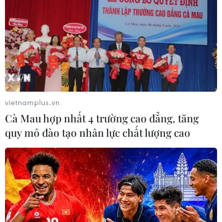
vietnamplus.vn
Cà Mau hợp nhất 4 trường cao đẳng, tăng
quy mô đào tạo nhân lực chất lượng cao
TIN CÙNG CHUYÊN MỤC
Iran và Oman thống nhất mở lại eo