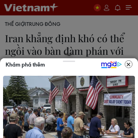
THẾ GIỚI
TRUNG ĐÔNG
Iran khẳng định khó có thể
ngồi vào bàn đàm phán với
Mỹ
Khám phá thêm
18/12/2018 00:29
Truyền thông Trung Đông dẫn phát biểu của Ngoại
trưởng Iran Zarif cho rằng các cuộc đàm phán với
Mỹ khó có thể diễn ra sau khi Washington đặt ra
nhiều điều kiện để thương lượng với Tehran.