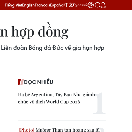
Tiếng Việt
English
Français
Español
中文
Русский
ạn hợp đồng
 Liên đoàn Bóng đá Đức về gia hạn hợp
ĐỌC NHIỀU
Hạ bệ Argentina, Tây Ban Nha giành
chức vô địch World Cup 2026
Mường Than tan hoang sau lũ