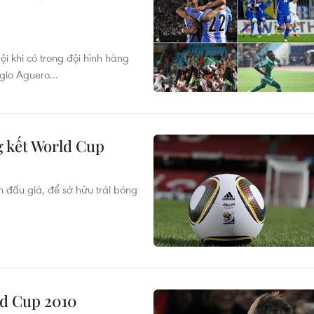
ội khi có trong đội hình hàng
gio Aguero...
g kết World Cup
 đấu giá, để sở hữu trái bóng
ld Cup 2010