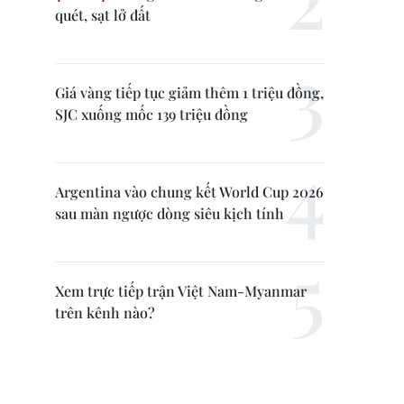
quét, sạt lở đất
Giá vàng tiếp tục giảm thêm 1 triệu đồng,
SJC xuống mốc 139 triệu đồng
Argentina vào chung kết World Cup 2026
sau màn ngược dòng siêu kịch tính
Xem trực tiếp trận Việt Nam-Myanmar
trên kênh nào?