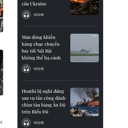
của Ukraine
NGHE
Mưa dông khiến
hàng chục chuyến
bay tới Nội Bài
không thể hạ cánh
NGHE
Houthi bị nghi đứng
sau vụ tấn công đánh
chìm tàu hàng Ấn Độ
trên Biển Đỏ
NGHE