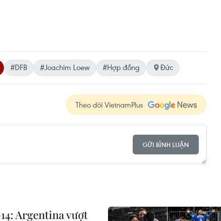
#DFB
#Joachim Loew
#Hợp đồng
Đức
Theo dõi VietnamPlus
GỬI BÌNH LUẬN
14: Argentina vượt