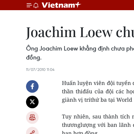
Joachim Loew ch
Ông Joachim Loew khẳng định chưa phải
đồng.
11/07/2010 11:04
Huấn luyện viên đội tuyển
thần thiđấu của đội các h
giành vị tríthứ ba tại World
Tuy nhiên, sau thành tích 
thươnglượng với ban lãnh 
hạn hợp đồng.