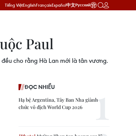
Tiếng Việt
English
Français
Español
中文
Русский
tuộc Paul
c đều cho rằng Hà Lan mới là tân vương.
ĐỌC NHIỀU
Hạ bệ Argentina, Tây Ban Nha giành
chức vô địch World Cup 2026