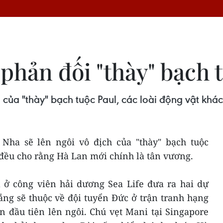
 phản đối "thày" bạch 
 của "thày" bạch tuộc Paul, các loài động vật khá
Nha sẽ lên ngôi vô địch của "thày" bạch tuộc
 đều cho rằng Hà Lan mới chính là tân vương.
l ở công viên hải dương Sea Life đưa ra hai dự
ắng sẽ thuộc về đội tuyển Đức ở trận tranh hạng
n đầu tiên lên ngôi. Chú vẹt Mani tại Singapore