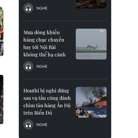
NGHE
Mưa dông khiến
hàng chục chuyến
bay tới Nội Bài
không thể hạ cánh
NGHE
Houthi bị nghi đứng
sau vụ tấn công đánh
chìm tàu hàng Ấn Độ
trên Biển Đỏ
NGHE