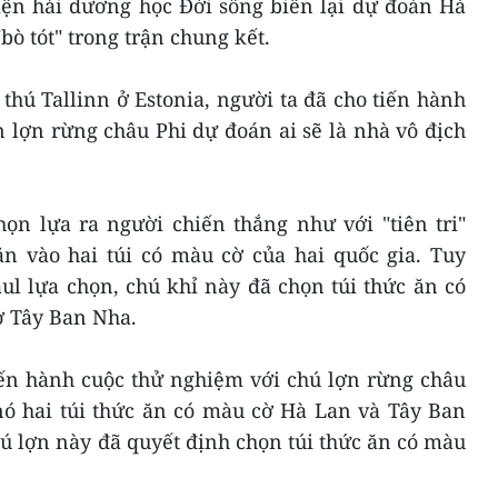
iện hải dương học Đời sống biển lại dự đoán Hà
ò tót" trong trận chung kết.
 thú Tallinn ở Estonia, người ta đã cho tiến hành
 lợn rừng châu Phi dự đoán ai sẽ là nhà vô địch
ọn lựa ra người chiến thắng như với "tiên tri"
ăn vào hai túi có màu cờ của hai quốc gia. Tuy
ul lựa chọn, chú khỉ này đã chọn túi thức ăn có
 Tây Ban Nha.
tiến hành cuộc thử nghiệm với chú lợn rừng châu
nó hai túi thức ăn có màu cờ Hà Lan và Tây Ban
hú lợn này đã quyết định chọn túi thức ăn có màu