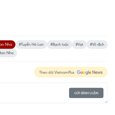
Ban Nha
#Tuyển Hà Lan
#Bạch tuộc
#Vẹt
#Vô địch
Ban Nha
Theo dõi VietnamPlus
GỬI BÌNH LUẬN