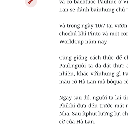
và cô bạchtuộc Pauline ở V
Lan sẽ đánh bạinhững chú "b
Và trong ngày 10/7 tại vườn
chochú khỉ Pinto và một con
WorldCup năm nay.
Cũng giống cách thức để ch
Paul,người ta đã đặt thức 
nhiên, khác vớinhững gì Pa
màu cờ Hà Lan mà bỏqua cờ
Ngay sau đó, người ta lại 
Phikhi đưa đến trước mặt 
Nha. Sau ítphút lưỡng lự, c
cờ của Hà Lan.