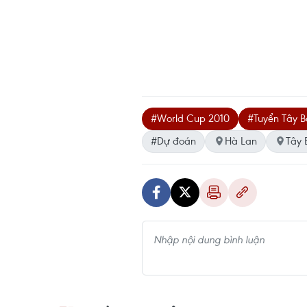
#World Cup 2010
#Tuyển Tây 
#Dự đoán
Hà Lan
Tây 