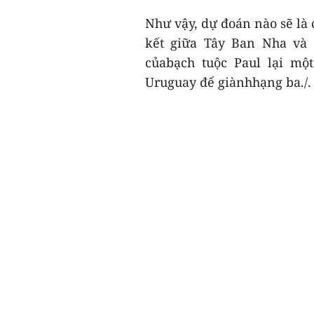
Như vậy, dự đoán nào sẽ là 
kết giữa Tây Ban Nha và 
củabạch tuộc Paul lại m
Uruguay để giànhhạng ba./.