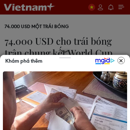
74.000 USD MỘT TRÁI BÓNG
74.000 USD cho trái bóng
trận chung kết World Cup
Khám phá thêm
17/07/2010 13:20
Một fan của bóng đá đã trả 74.000 USD trong
cuộc bán đấu giá, để sở hữu trái bóng được dùng
trong trận chung kết World Cup 2010.
74.000 USD là cái giá mà một fan bóng đá đã trả
trong cuộc bán đấu giá hôm 16/7trên mạng e-
Bay để trở thành chủ nhân của một trong những