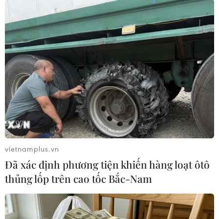
Interpol đánh giá cao bảo vệ an ninh
World Cup
14/07/2010 09:21
Các hãng thể thao "thắng đậm" nhờ
World Cup 2010
14/07/2010 01:21
vietnamplus.vn
Đã xác định phương tiện khiến hàng loạt ôtô
World Cup 2010 giúp nâng vị thế của
thủng lốp trên cao tốc Bắc-Nam
cả châu Phi
13/07/2010 09:29