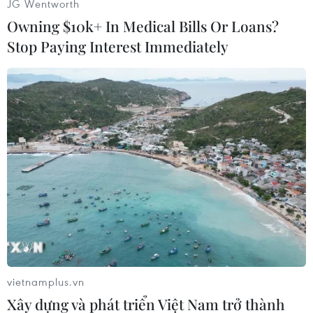
JG Wentworth
Owning $10k+ In Medical Bills Or Loans?
Stop Paying Interest Immediately
#FIFA
#World Cup
#e-Bay
#Jabulani
#Nelson Madela
Theo dõi VietnamPlus
vietnamplus.vn
Xây dựng và phát triển Việt Nam trở thành