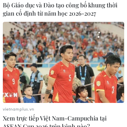
Bộ Giáo dục và Đào tạo công bố khung thời
Rượt đuổi nghẹt thở, Đức xuất sắc
gian cố định từ năm học 2026-2027
giành hạng ba
10/07/2010 20:42
Cựu Tổng thống Mandela sẽ trao
Cúp vàng FIFA
10/07/2010 12:29
Huấn luyện viên tin tưởng Van Persie
sẽ tỏa sáng
10/07/2010 11:13
vietnamplus.vn
Xem trực tiếp Việt Nam-Campuchia tại
ASEAN Cup 2026 trên kênh nào?