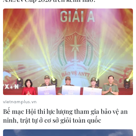
Tiền đạo Diego Folan sẵn sàng đối
đầu người Đức
10/07/2010 10:51
Huấn luyện viên Uruguay phản bác
"thầy" bạch tuộc
10/07/2010 04:51
Xem thêm
vietnamplus.vn
Bế mạc Hội thi lực lượng tham gia bảo vệ an
ninh, trật tự ở cơ sở giỏi toàn quốc
CƠ QUAN CHỦ QUẢN: THÔNG TẤN XÃ VIỆT NAM