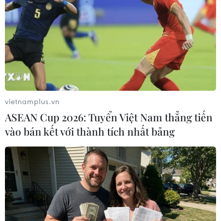
World Cup 2010 và những câu nói
khó quên nhất
12/07/2010 11:07
Tây Ban Nha thống trị đội hình tiêu
biểu World Cup
vietnamplus.vn
12/07/2010 10:47
ASEAN Cup 2026: Tuyển Việt Nam thẳng tiến
vào bán kết với thành tích nhất bảng
World Cup 2010 và những dấu ấn
khó quên nhất
12/07/2010 08:02
Thăng-trầm sau tiếng còi mãn cuộc