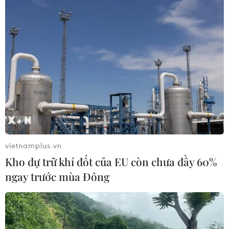
Tổng Biên tập: TRẦN TIẾN DUẨN
Phó Tổng Biên tập: NGUYỄN THỊ TÁM, KHÚC THANH
THỦY
Sở hữu trí tuệ
Quy định sử dụng
RSS
Hỗ trợ
Ngôn ngữ
TTXVN
Dịch vụ tin
Quảng cáo
vietnamplus.vn
Liên hệ
Kho dự trữ khí đốt của EU còn chưa đầy 60%
ngay trước mùa Đông
Giấy phép số: 1374/GP-BTTTT do Bộ Thông tin và Truyền thông
cấp ngày 11/9/2008.