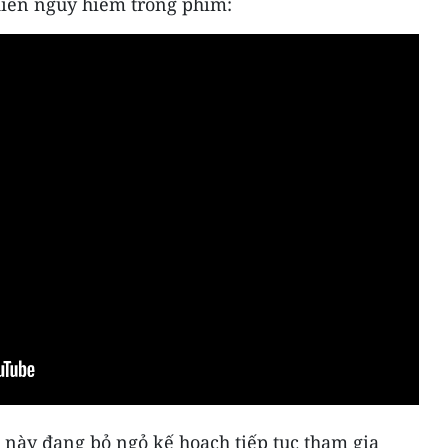
 diễn nguy hiểm trong phim:
 này đang bỏ ngỏ kế hoạch tiếp tục tham gia