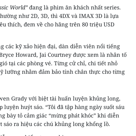
ssic World”
đang là phim ăn khách nhất series.
thường như 2D, 3D, thì 4DX và IMAX 3D là lựa
êu thích, đem về cho hãng trên 80 triệu USD
 các kỹ xảo hiện đại, dàn diễn viên nổi tiếng
 Bryce Howard, Jai Courtney được xem là nhân tố
ó tại các phòng vé. Từng cử chỉ, chi tiết nhỏ
kỹ lưỡng nhằm đảm bảo tính chân thực cho từng
wen Grady với biệt tài huấn luyện khủng long,
tập luyện huýt sáo. “Tôi đã tập hàng ngày suốt sáu
cũng bày tỏ cảm giác “mừng phát khóc” khi diễn
 sáo ra hiệu các chú khủng long khổng lồ.