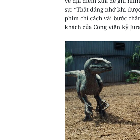
về địa điểm xưa để ghi hìn
sự: “Thật đáng nhớ khi được
phim chỉ cách vài bước châ
khách của Công viên kỷ Jura