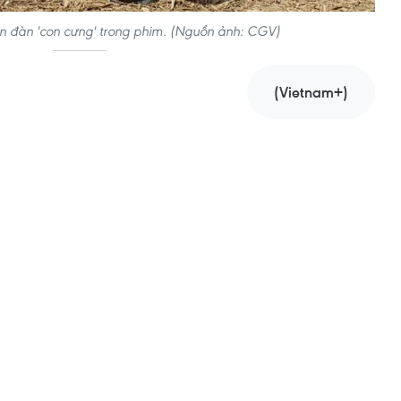
yện đàn 'con cưng' trong phim. (Nguồn ảnh: CGV)
(Vietnam+)