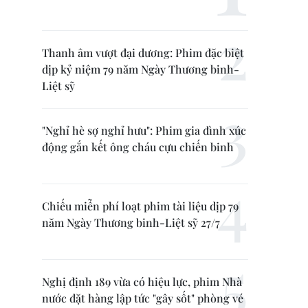
Thanh âm vượt đại dương: Phim đặc biệt
dịp kỷ niệm 79 năm Ngày Thương binh-
Liệt sỹ
"Nghỉ hè sợ nghỉ hưu": Phim gia đình xúc
động gắn kết ông cháu cựu chiến binh
Chiếu miễn phí loạt phim tài liệu dịp 79
năm Ngày Thương binh-Liệt sỹ 27/7
Nghị định 189 vừa có hiệu lực, phim Nhà
nước đặt hàng lập tức "gây sốt" phòng vé