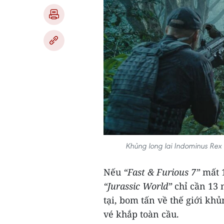
Khủng long lai Indominus Rex
Nếu
“Fast & Furious 7”
mất 1
“Jurassic World”
chỉ cần 13 
tại, bom tấn về thế giới kh
vé khắp toàn cầu.