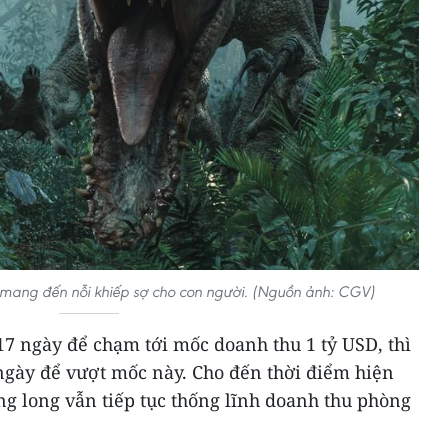
 mang đến nỗi khiếp sợ cho con người. (Nguồn ảnh: CGV)
7 ngày để chạm tới mốc doanh thu 1 tỷ USD, thì
ngày để vượt mốc này. Cho đến thời điểm hiện
ủng long vẫn tiếp tục thống lĩnh doanh thu phòng