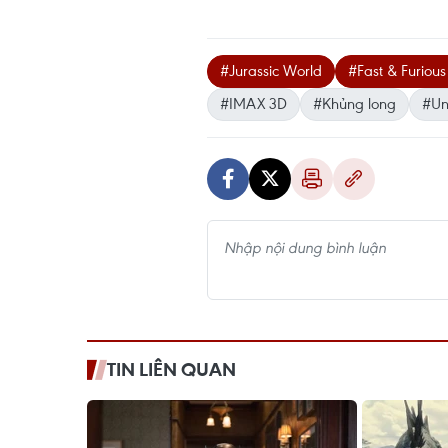
#Jurassic World
#Fast & Furious
#IMAX 3D
#Khủng long
#Un
TIN LIÊN QUAN