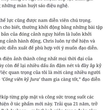
g những màn huýt sáo điệu nghệ.
thể lực cũng được nam diễn viên chú trọng.
 cho biết, thường khởi động bằng những bài tập
 bản của đóng cảnh nguy hiểm là luôn khởi
ng cảnh hành động, Chris luôn tự thể hiện và
hức diễn xuất để phù hợp với ý muốn đạo diễn.
n điện ảnh thành công nhất mọi thời đại của
ày còn để lại nhiều dấu ấn đậm nét và đầy ắp kỷ
iệc quan trọng của tôi là mời càng nhiều người
o
‘Công viên kỷ Jura’
tham gia càng tốt,” đạo diễn
êkíp từng góp mặt và công sức trong suốt các
hiện ở tác phẩm mới này. Trải qua 21 năm, trở