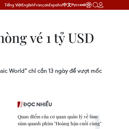
Tiếng Việt
English
Français
Español
中文
Русский
hòng vé 1 tỷ USD
ssic World” chỉ cần 13 ngày để vượt mốc
ĐỌC NHIỀU
Quan điểm của cơ quan quản lý về lùm
xùm quanh phim "Hoàng hậu cuối cùng"