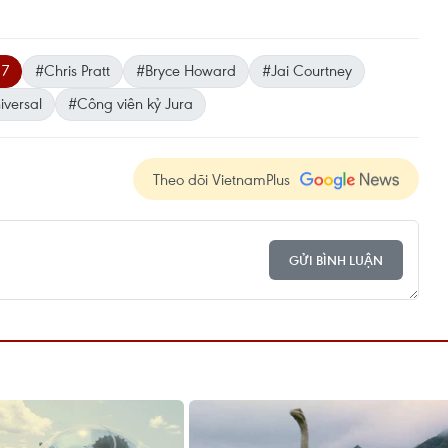
 7
#Chris Pratt
#Bryce Howard
#Jai Courtney
iversal
#Công viên kỷ Jura
Theo dõi VietnamPlus
GỬI BÌNH LUẬN