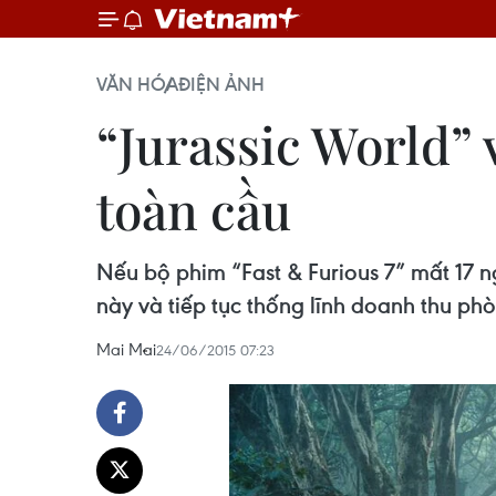
VĂN HÓA
ĐIỆN ẢNH
“Jurassic World”
toàn cầu
Nếu bộ phim “Fast & Furious 7” mất 17 n
này và tiếp tục thống lĩnh doanh thu ph
Mai Mai
24/06/2015 07:23