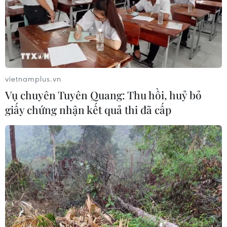
thông tin sai lệch rằng BBC tuyên bố tay súng Luigi
Mangione đã tự bắn mình sau một vụ giết người, trong
khi thực tế không phải vậy.
vietnamplus.vn
Vụ chuyên Tuyên Quang: Thu hồi, huỷ bỏ
giấy chứng nhận kết quả thi đã cấp
Cảnh giác với những thủ