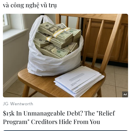
và công nghệ vũ trụ
“mở đường” cho các cuộc tấn công mới tinh vi và
nguy hiểm hơn, trong cả đời sống cá nhân lẫn
doanh nghiệp.
(Vietnam+)
JG Wentworth
$15k In Unmanageable Debt? The "Relief
Program" Creditors Hide From You