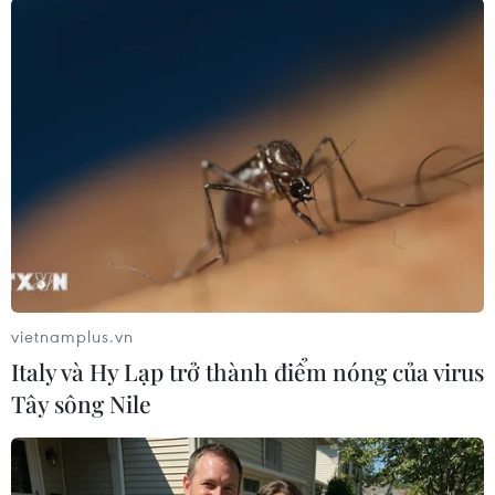
#Kaspersky Lab
#iPhone
#đánh cắp dữ liệu từ ảnh
#ứng dụng giả mạo
Theo dõi VietnamPlus
vietnamplus.vn
Italy và Hy Lạp trở thành điểm nóng của virus
TIN LIÊN QUAN
Tây sông Nile