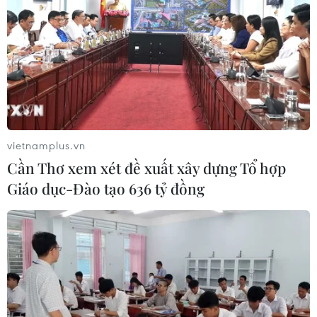
vietnamplus.vn
Cần Thơ xem xét đề xuất xây dựng Tổ hợp
Giáo dục-Đào tạo 636 tỷ đồng
BBC khiếu nại tính năng AI của Apple lan
truyền những tiêu đề gây hiểu lầm
14/12/2024 09:07
Thông báo từ tính năng Apple Intelligence đã đưa ra