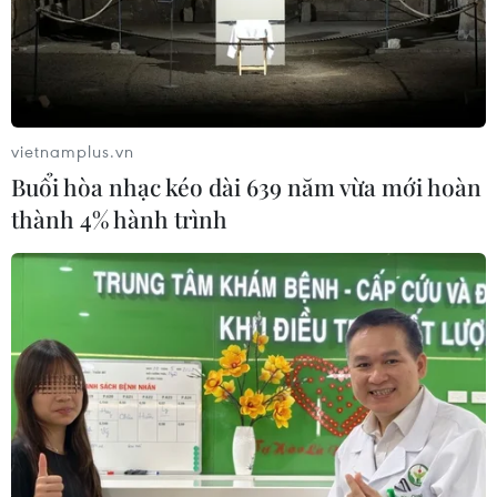
CƠ QUAN CHỦ QUẢN: THÔNG TẤN XÃ VIỆT NAM
Tổng Biên tập: TRẦN TIẾN DUẨN
Phó Tổng Biên tập: NGUYỄN THỊ TÁM, KHÚC THANH
vietnamplus.vn
THỦY
Buổi hòa nhạc kéo dài 639 năm vừa mới hoàn
thành 4% hành trình
Sở hữu trí tuệ
Quy định sử dụng
RSS
Hỗ trợ
Ngôn ngữ
TTXVN
Dịch vụ tin
Quảng cáo
Liên hệ