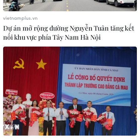
phát động hưởng ứng ngày An ninh
mạng Việt Nam
vietnamplus.vn
06/08/2026 02:39
Dự án mở rộng đường Nguyễn Tuân tăng kết
nối khu vực phía Tây Nam Hà Nội
Thủ tướng: Bảo đảm an ninh mạng
phải gắn kết giữa bảo vệ hệ thống và
con người
06/08/2026 02:30
Công nghệ Robot Da Vinci
nâng cao năng lực phẫu thuật
chuyên sâu tại Bệnh viện K
06/08/2026 02:13
Chọn đúng đầu tàu: Danh mục