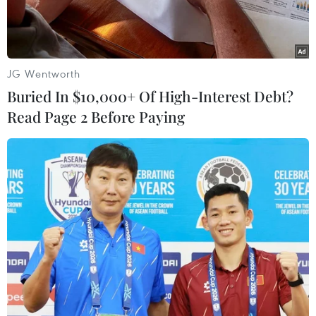
JG Wentworth
Buried In $10,000+ Of High-Interest Debt?
Read Page 2 Before Paying
(Nguồn: DPA)
Kaspersky Lab vừa phát hiện ra một chương
trình độc hại chưa từng thấy trước đây có thể
tấn công iPhone.
Mục tiêu của loại virus này là đánh cắp dữ liệu
từ ảnh bằng cách sử dụng WannaCry post và
OCR.