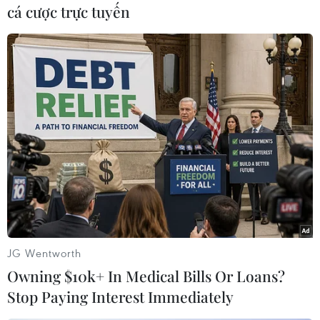
cá cược trực tuyến
Cũng theo khảo sát này, các doanh nghiệp có
quan hệ hợp tác với Nhật Bản trong năm 2012
đều đạt mức tăng trưởng cao từ 30-50%.
Bà Junko Kawauchi, Phó Chủ tịch phụ trách các
vấn đề toàn cầu, Hiệp hội Dịch vụ Công nghệ
thông tin Nhật Bản cho biết theo những khảo
sát, đánh giá tại Nhật Bản, các doanh nghiệp và
người dân đều hài lòng và cảm thấy thoải mái
khi hợp tác với Việt Nam.
[Tổ chức Tuần Công nghệ thông tin Nhật Bản
JG Wentworth
2013]
Owning $10k+ In Medical Bills Or Loans?
Stop Paying Interest Immediately
Theo bà, trong tương lai, để thúc đẩy việc hợp