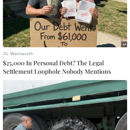
TIN CÙNG CHUYÊN MỤC
APIE Camp 2026: Kết nối sinh viên
Việt Nam với cộng đồng Internet
quốc tế
JG Wentworth
07/08/2026 12:04
$25,000 In Personal Debt? The Legal
Settlement Loophole Nobody Mentions
Khởi động RE:ACT: Thử thách thanh
niên đổi mới sáng tạo vì cộng đồng
bền vững
07/08/2026 10:33
Hạ tầng AI - động lực tăng trưởng
mới của Đông Nam Á