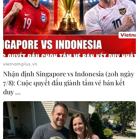
vietnamplus.vn
#Nhật Bản
#VINASA
#Công nghệ thông tin
Nhận định Singapore vs Indonesia (20h ngày
#Hội chợ việc làm
TP. Hà Nội
Nhật Bản
7/8): Cuộc quyết đấu giành tấm vé bán kết
duy …
Theo dõi VietnamPlus