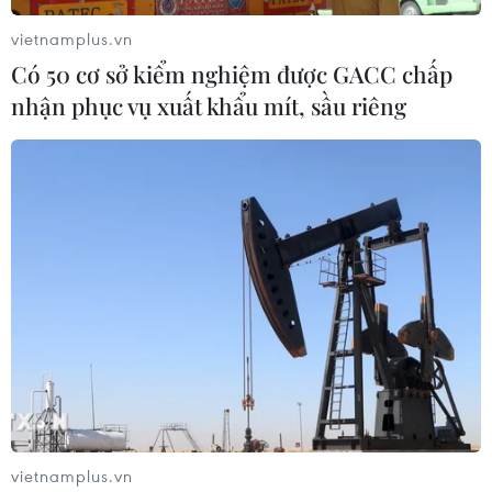
vietnamplus.vn
Có 50 cơ sở kiểm nghiệm được GACC chấp
Google Wallet cho phép phụ huynh
nhận phục vụ xuất khẩu mít, sầu riêng
thiết lập số dư an toàn của con cái
06/08/2026 23:44
ChatGPT cung cấp tính năng chat
không giới hạn cho người dùng miễn
phí
06/08/2026 23:32
Phát hiện lỗ hổng bảo mật nghiêm
trọng trên loạt trình duyệt tích hợp
AI
vietnamplus.vn