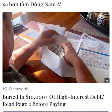
xa hơn tầm Đông Nam Á'
thống hạ tầng cảnh quan, cây xanh, điện chiếu
sáng đảm bảo chất lượng và mỹ quan theo thiết
kế được duyệt.
JG Wentworth
Buried In $10,000+ Of High-Interest Debt?
Read Page 2 Before Paying
Dự án có chiều dài toàn tuyến là 18,7km. (Ảnh: Thanh
Vân/TTXVN)