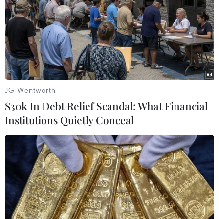
Theo dõi VietnamPlus
TIN LIÊN QUAN
JG Wentworth
$30k In Debt Relief Scandal: What Financial
Institutions Quietly Conceal