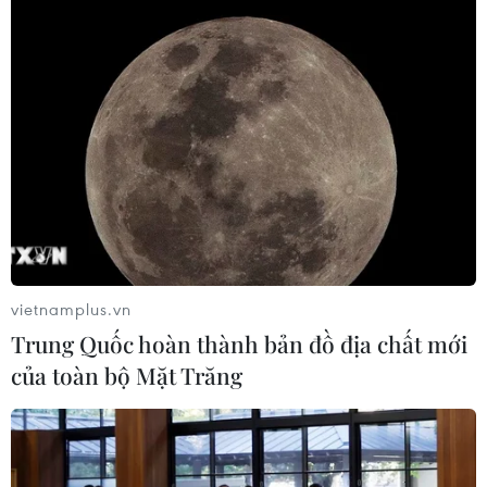
03/11/2022 02:55
Ủy ban Nhân dân tỉnh Quảng Ninh đã có văn bản chấp
thuận địa điểm nghiên cứu quy hoạch 2 trạm dừng nghỉ
và 1 điểm dừng xe trên cao tốc Hạ Long-Vân Đồn-Móng
Cái.
vietnamplus.vn
Trung Quốc hoàn thành bản đồ địa chất mới
của toàn bộ Mặt Trăng