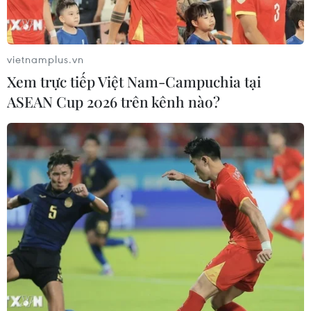
vietnamplus.vn
Xem trực tiếp Việt Nam-Campuchia tại
Quảng Ninh khánh thành,
ASEAN Cup 2026 trên kênh nào?
thông tuyến ba dự án giao thông lớn
27/01/2022 07:41
Dự án cầu Cửa Lục 1, đường bao biển Hạ Long-Cẩm
Phả và cao tốc Vân Đồn-Móng Cái được khánh thành,
thông tuyến kỹ thuật ngày 26/1.