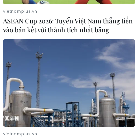
vietnamplus.vn
ASEAN Cup 2026: Tuyển Việt Nam thẳng tiến
vào bán kết với thành tích nhất bảng
Đảm bảo an toàn đường bao biển Hạ
Long-Cẩm Phả theo phản ánh TTXVN
19/04/2022 07:18
Thành phố Hạ Long đã yêu cầu xử lý các vụ đổ trộm
thải rắn trên tuyến đường bao biển, trong khi Cẩm Phả
khẩn trương lắp đặt hệ thống biển báo giao thông,
nhằm bảo vệ môi trường và an toàn giao thông.
vietnamplus.vn