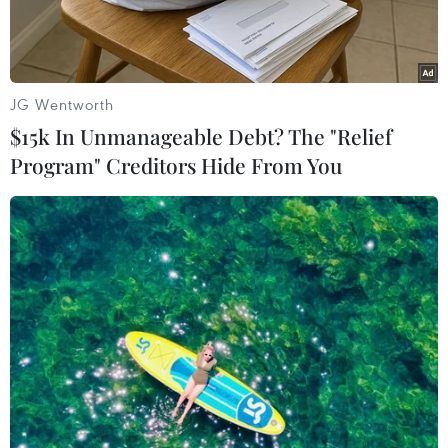
Quang Hanh.
JG Wentworth
$15k In Unmanageable Debt? The "Relief
Program" Creditors Hide From You
Các đại biểu cắt băng khánh thành Dự án đường bao biển Hạ
Long-Cẩm Phả giai đoạn 2. (Ảnh: Thanh Vân/TTXVN)
Ngày 30/4, tỉnh Quảng Ninh tổ chức khánh
thành dự án hoàn thiện đồng bộ hạ tầng, cảnh
quan đường bao biển Hạ Long-Cẩm Phả (giai
đoạn 2).