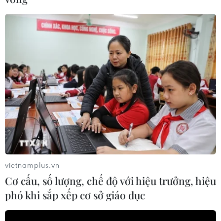
phí BOT cầu Bạch Đằng và các trạm thu phí trên tuyến
cao tốc Hạ Long-Vân Đồn.
vietnamplus.vn
Cơ cấu, số lượng, chế độ với hiệu trưởng, hiệu
phó khi sắp xếp cơ sở giáo dục
Sớm đưa vào hoạt động trạm dừng nghỉ
trên cao tốc Vân Đồn-Móng Cái