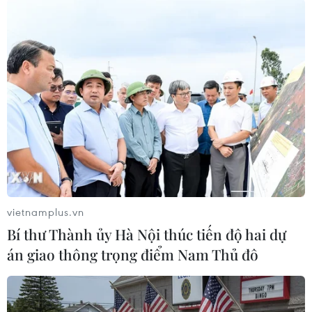
#vụ án
#phạm pháp
#pháp luật
#pháp đình
#xã hội
#an ninh xã hội
#chính trị
#VietnamPlus
#Vietnam
#Plus
Lâm Đồng
Đắk Nông
Theo dõi VietnamPlus
vietnamplus.vn
Bí thư Thành ủy Hà Nội thúc tiến độ hai dự
TIN LIÊN QUAN
án giao thông trọng điểm Nam Thủ đô