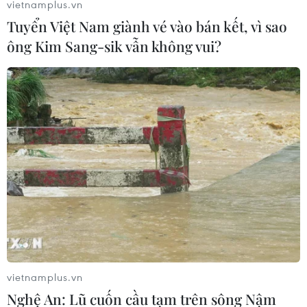
vietnamplus.vn
Tuyển Việt Nam giành vé vào bán kết, vì sao
ông Kim Sang-sik vẫn không vui?
Công an vào cuộc điều tra vụ phá rừng
quy mô lớn ở tỉnh Đắk Nông
04/04/2017 10:44
Các đối tượng phá rừng thậm chí đã mang cả xe cơ
giới vào san ủi mở một con đường dài 300m, rộng 2,5-
3m; đắp một đập nước rộng 4m, dài 17m; lập barie, rào
lưới B40 để kiểm soát đường vào.
vietnamplus.vn
TIN CÙNG CHUYÊN MỤC
Nghệ An: Lũ cuốn cầu tạm trên sông Nậm