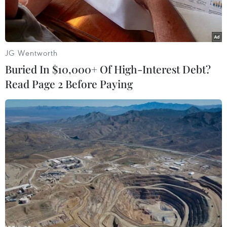
JG Wentworth
Buried In $10,000+ Of High-Interest Debt?
Read Page 2 Before Paying
Đại diện các cơ quan chức năng kiểm tra hiện trường vụ phá
rừng phòng hộ Gia Nghĩa. (Ảnh: Hưng Thịnh/TTXVN)
Ngày 12/4, lãnh đạo Viện Kiểm sát nhân dân
huyện Đắk G’Long xác nhận đã phê chuẩn
quyết định khởi tố vụ án vụ hủy hoại hơn 46ha