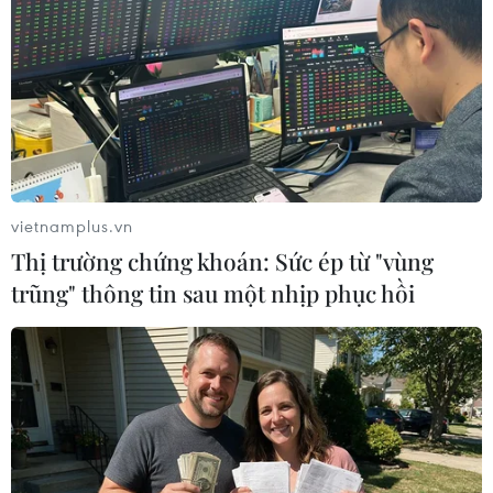
vietnamplus.vn
Thị trường chứng khoán: Sức ép từ "vùng
trũng" thông tin sau một nhịp phục hồi
Điều tra vụ cây rừng phòng hộ Dầu Tiếng
bị "bức tử" bằng chất độc
08/03/2017 10:53
Chi cục Kiểm lâm Tây Ninh đang phối hợp với Ban