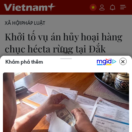
XÃ HỘI
PHÁP LUẬT
Khởi tố vụ án hủy hoại hàng
chục hécta rừng tại Đắk
Nông
Khám phá thêm
12/04/2017 11:23
Lãnh đạo Viện Kiểm sát nhân dân huyện Đắk
G’Long xác nhận đã phê chuẩn quyết định khởi tố
vụ án vụ hủy hoại hơn 46ha rừng tại xã Quảng
Sơn, huyện Đắk G’Long, tỉnh Đắk Nông.