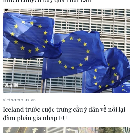
đối tượng phá hoại đoàn kết dân tộc
05/08/2026 09:58
Hà Nội xét xử ổ nhóm 50 đối tượng tổ
chức sử dụng ma túy trong quán
karaoke
05/08/2026 09:38
Xem thêm
vietnamplus.vn
Iceland trước cuộc trưng cầu ý dân về nối lại
đàm phán gia nhập EU
CƠ QUAN CHỦ QUẢN: THÔNG TẤN XÃ VIỆT NAM