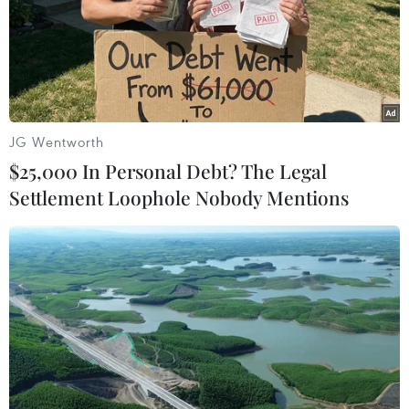
Quản lý rừng phòng hộ Dầu Tiếng củng cố hồ sơ để
đưa ra khởi tố điều tra vụ "bức tử" hàng trăm cây rừng
tự nhiên bằng chất độc.
JG Wentworth
$25,000 In Personal Debt? The Legal
Settlement Loophole Nobody Mentions
Điện Biên: Khởi tố 15 vụ hủy hoại rừng tại