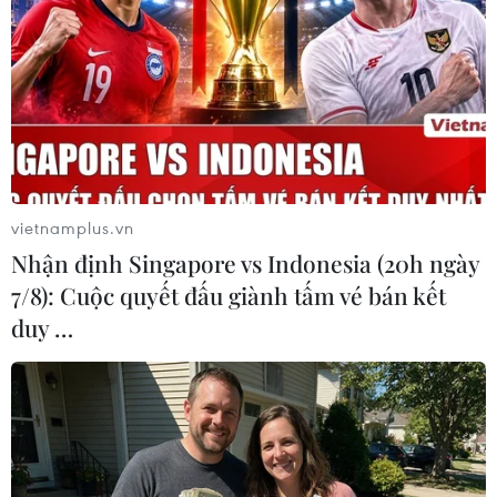
máy, xây dựng tăng... đồng thời một số ngành
vẫn gặp khó khăn so với cùng kỳ năm trước là y
tế, hoạt động trợ giúp xã hội động, khai khoáng
giảm, nghệ thuật, vui chơi và giải trí, tài chính,
ngân hàng và bảo hiểm.../.
(Vietnam+)
vietnamplus.vn
Nhận định Singapore vs Indonesia (20h ngày
7/8): Cuộc quyết đấu giành tấm vé bán kết
duy …