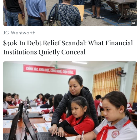
thức.
JG Wentworth
$30k In Debt Relief Scandal: What Financial
Institutions Quietly Conceal
Ảnh minh họa. (Nguồn: TTXVN)
Ngày 27/10, Tổng cục Thống kê đã công bố Báo
cáo Tình hình kinh tế-xã hội mười tháng và cho