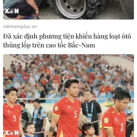
vietnamplus.vn
Đã xác định phương tiện khiến hàng loạt ôtô
thủng lốp trên cao tốc Bắc-Nam
Bộ trưởng Bùi Quang Vinh: Cần công bố
dự báo nguồn lực trong 5 năm tới
26/10/2014 12:55