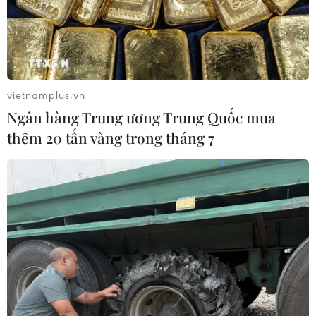
vietnamplus.vn
Ngân hàng Trung ương Trung Quốc mua
thêm 20 tấn vàng trong tháng 7
Tháng Mười, chỉ số sản xuất toàn ngành
công nghiệp tăng 4,6%
27/10/2014 11:55
Theo Báo cáo Tình hình kinh tế-xã hội từ Tổng cục Thống
kê, chỉ số sản xuất toàn ngành công nghiệp tháng Mười
ước tính tăng 4,6% so với tháng Chín và tăng 7,9% so
với cùng kỳ năm trước.