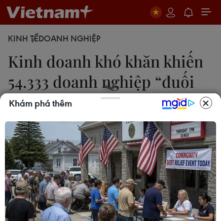
KINH TẾ
DOANH NGHIỆP
Kinh doanh khó khăn khiến
54.333 doanh nghiệp “đuối
sức”
Khám phá thêm
Hạnh Nguyễn
27/10/2014 13:57
Ngày 27/10, Tổng cục Thống kê đã công bố Báo
cáo Tình hình kinh tế-xã hội mười tháng, cho thấy
tình hình hoạt động kinh doanh của doanh nghiệp
còn khó khăn và phải đối mặt với nhiều thách