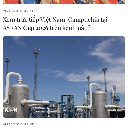
Ngành Kế hoạch và Đầu tư đang tiếp tục thực hiện
vietnamplus.vn
đồng bộ nhiều giải pháp để đạt được mục tiêu tăng
Xem trực tiếp Việt Nam-Campuchia tại
trưởng GDP 5,8% trong năm 2014 và những năm tiếp
theo.
ASEAN Cup 2026 trên kênh nào?
vietnamplus.vn