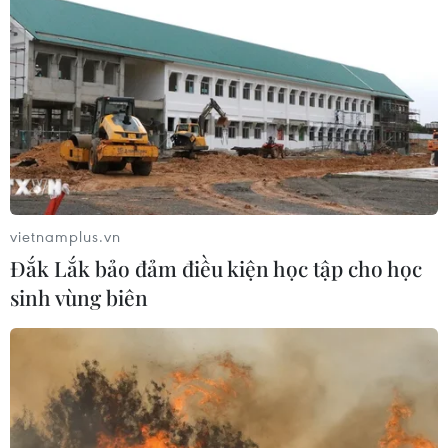
tại Vietnam Insurance Summit 2026
05/08/2026 08:10
Từ thương cảng Sài Gòn đến trung
tâm tài chính quốc tế nhìn từ
Vietcombank Tower
05/08/2026 08:09
vietnamplus.vn
Đắk Lắk bảo đảm điều kiện học tập cho học
Gia Lai chấp thuận hai dự án chăn
sinh vùng biên
nuôi công nghệ cao trị giá hơn 3.600
tỷ đồng
05/08/2026 06:29
Walt Disney đồng ý bán 50% cổ phần