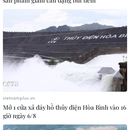
nhằm vào một kho hàng
hành cáo trạng truy tố gần
thuộc tập đoàn thương
200 bị can trong vụ án
mại điện tử khổng lồ
Phó Đức Nam cùng đồng
Wildberries của Nga tại
phạm lập sàn giao dịch
tỉnh Vladimir, cách thủ đô
ngoại hối, chứng khoán
Moskva khoảng 180 km về
trái phép để lừa đảo nhà
phía Đông.
đầu tư.
NGHE
NGHE
vietnamplus.vn
Mở 1 cửa xả đáy hồ thủy điện Hòa Bình vào 16
giờ ngày 6/8