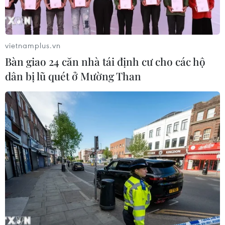
vietnamplus.vn
Bàn giao 24 căn nhà tái định cư cho các hộ
dân bị lũ quét ở Mường Than
Jordan phản đối việc
Mỹ - Iran leo thang
hàng nghìn người Do
chiến sự, nhiều quốc gia
Thái lên Núi Đền cầu
Trung Đông kích hoạt
nguyện
còi báo động
Jordan ngày 23/7 đã lên
Iran tuyên bố mở rộng tấn
án việc Bộ trưởng An ninh
công các mục tiêu quân
Quốc gia Israel Itamar Ben
sự Mỹ tại Bahrain, Jordan