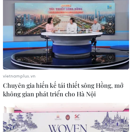
Israel cảnh báo đanh thép về chương
trình phát triển hạt nhân của Iran
Tổng thống Iran: 'Israel tìm cách ám sát tôi'
vietnamplus.vn
PODCAST MỚI NHẤT
Chuyên gia hiến kế tái thiết sông Hồng, mở
không gian phát triển cho Hà Nội