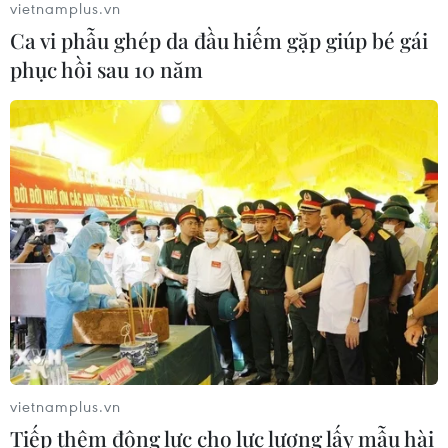
Thổ Nhĩ Kỳ ủng hộ mục tiêu chi 5% cho quốc
vietnamplus.vn
phòng của NATO
Ca vi phẫu ghép da đầu hiếm gặp giúp bé gái
phục hồi sau 10 năm
Chính quyền Trump muốn cắt giảm điều tra tội
ác chiến tranh tại Myanmar, Syria, Ukraine./.
Việt Anh
(Vietnam+)
vietnamplus.vn
Tiếp thêm động lực cho lực lượng lấy mẫu hài