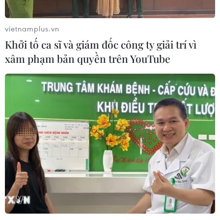
Theo dõi VietnamPlus
vietnamplus.vn
Bản tin hôm nay có những thông tin đáng
Khởi tố ca sĩ và giám đốc công ty giải trí vì
chú ý sau:
xâm phạm bản quyền trên YouTube
Lãnh tụ tối cao Iran tuyên bố giành “chiến
thắng” trước cả Israel và Mỹ
Mỹ tăng cường năng lực phòng thủ tại Trung
Đông
Tình báo Hàn Quốc lo ngại Triều Tiên điều thêm
quân sang Nga
Mỹ "bỏ rơi" EU trong vấn đề hạt nhân Iran
Đàm phán thương mại Mỹ-Ấn Độ rơi vào bế tắc