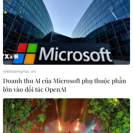
định sẽ không chủ động
Donald Trump và thảo
xin nối lại các cuộc đàm
luận về các vấn đề hiện
phán hòa bình với phía
tại, bao gồm cả tình hình
Mỹ.
xung quanh Iran.
NGHE
NGHE
vietnamplus.vn
Doanh thu AI của Microsoft phụ thuộc phần
lớn vào đối tác OpenAI
Bệnh viện Đức Giang
Iran và Oman đạt tiến
lên tiếng về clip 2 cô gái
triển trong đàm phán về
mặc đồ nhân viên y tế
eo biển Hormuz