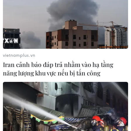
xây dựng tại khu đô thị thể
dữ dội nhằm vào hàng
thao quốc tế ở cửa ngõ
chục mục tiêu quân sự ở
phía nam Thành phố Hà
miền Nam Iran với quy mô
Nội.
lớn gấp 2 lần đợt không
kích trước đó.
NGHE
NGHE
vietnamplus.vn
Iran cảnh báo đáp trả nhằm vào hạ tầng
năng lượng khu vực nếu bị tấn công
Iran tuyên bố bắn nổ
Ca sĩ Chi Dân, người