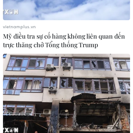
vietnamplus.vn
Mỹ điều tra sự cố hàng không liên quan đến
trực thăng chở Tổng thống Trump
Tổng thống Nga lý giải
Cục diện chiến sự Nga-
tiến độ chiến dịch quân
Ukraine ngày càng phức
sự tại Ukraine
tạp khi Mỹ cấp phép cho
Kiev sản xuất tên lửa
Theo trang Topwar, Tổng
Patriot
thống Nga Vladimir Putin
ngày 29/7 cho rằng quân
Tổng thống Ukraine
đội Nga có thể đẩy nhanh
Volodymyr Zelensky cho
tốc độ tiến công tại
biết Tổng thống Mỹ
Ukraine, song điều đó sẽ
Donald Trump đã đồng ý
phải đánh đổi bằng tổn
cấp phép để Kiev sản xuất
thất lớn hơn.
tên lửa đánh chặn Patriot,