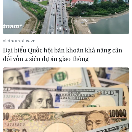
mặt trận Ukraine và Bộ
bạc trực tuyến núp bóng
Quốc phòng Nga.
hệ thống phát sóng bóng
đá lậu "Lương Sơn TV",
NGHE
bắt giữ 16 đối tượng.
NGHE
vietnamplus.vn
Đại biểu Quốc hội băn khoăn khả năng cân
đối vốn 2 siêu dự án giao thông
Nga và Ukraine tiếp tục
Cố vấn quân sự Iran tiết
tấn công qua lại, thương
lộ sốc, tuyên bố hàng