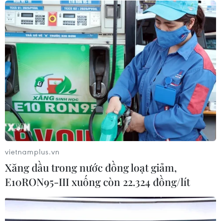
Đông
Xung đột tại Trung Đông: Iran tiếp tục phóng tên
lửa vào Israel
Thương vụ Việt Nam tại Israel cập nhật thông
tin về tình hình giao thương
Căng thẳng Iran-Israel
vietnamplus.vn
Căng thẳng Mỹ–Iran gia tăng, Israel
Xăng dầu trong nước đồng loạt giảm,
đặt quân đội trong tình trạng cảnh giác cao
E10RON95-III xuống còn 22.324 đồng/lít
Israel thừa nhận đánh giá sai mức thiệt hại của
chương trình tên lửa Iran
Iran cảnh báo nguy cơ tái xung đột với Israel