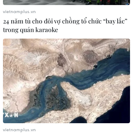
vietnamplus.vn
24 năm tù cho đôi vợ chồng tổ chức “bay lắc”
trong quán karaoke
Đội tuyển Việt Nam
Iran ra điều kiện gì với
nhận thưởng 2 tỷ đồng
Mỹ trước khi mở lại Eo
sau thắng lợi trước
biển Hormuz?
Indonesia
Iran tuyên bố Eo biển
Đội tuyển Việt Nam được
Hormuz chỉ có thể mở lại
thưởng 2 tỷ đồng sau
khi Mỹ dừng hoàn toàn
chiến thắng 3-0 trước
các cuộc tấn công quân
Indonesia ở lượt trận bảng
sự đồng thời xác nhận
A tối 3/8.
đang đàm phán với
Oman để lập tuyến hàng
NGHE
vietnamplus.vn
hải nhưng không đàm