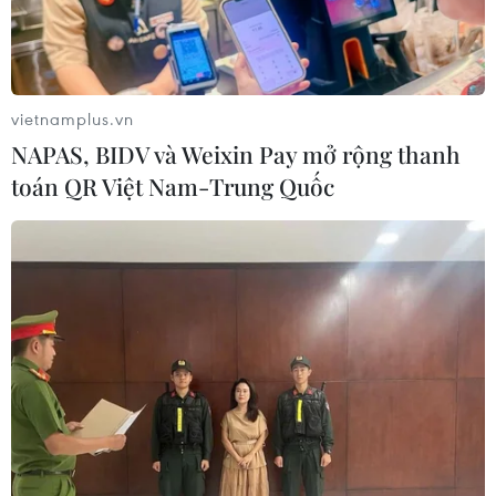
27/06/2025 02:40
vietnamplus.vn
Lãnh tụ tối cao Iran tuyên bố
NAPAS, BIDV và Weixin Pay mở rộng thanh
toán QR Việt Nam-Trung Quốc
giành “chiến thắng” trước cả
Israel và Mỹ
Lãnh tụ tối cao Iran Ayatollah Ali Khamenei đã ra tuyên bố công
khai đầu tiên kể từ sau cuộc chiến 12 ngày với Israel, khẳng định
nước Cộng hòa Hồi giáo đã giành “chiến thắng” trước cả Israel
và Mỹ.
Việt Anh