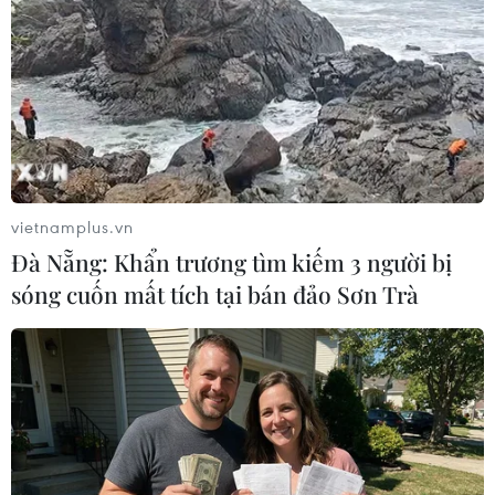
vietnamplus.vn
Đà Nẵng: Khẩn trương tìm kiếm 3 người bị
Doanh thu của Lego sụt giảm lần đầu tiên
sóng cuốn mất tích tại bán đảo Sơn Trà
kể từ năm 2004
07/03/2018 03:08
Theo kết quả sản xuất và kinh doanh năm 2017 công bố
ngày 6/3, doanh thu của Lego đã giảm 7.7% so với
năm 2016 xuống còn 4,7 tỷ euro. Đây là lần đầu tiên
doanh thu của hãng bị thu hẹp kể từ năm 2004.