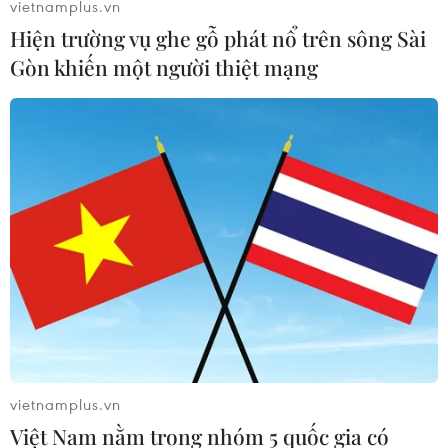
vietnamplus.vn
Hiện trường vụ ghe gỗ phát nổ trên sông Sài
Gòn khiến một người thiệt mạng
"Đại gia" sản xuất đồ chơi Lego tham gia
chiến dịch tẩy chay Facebook
02/07/2020 07:53
Trước Lego, đã có hơn 400 công ty, trong đó có nhiều
tên tuổi lớn như Adidas, Coca-Cola, Levi's, Unilever và
Starbucks, đã tham gia chiến dịch #Stophateforprofit
(Ngừng kiếm lời từ sự thù địch).
vietnamplus.vn
Việt Nam nằm trong nhóm 5 quốc gia có