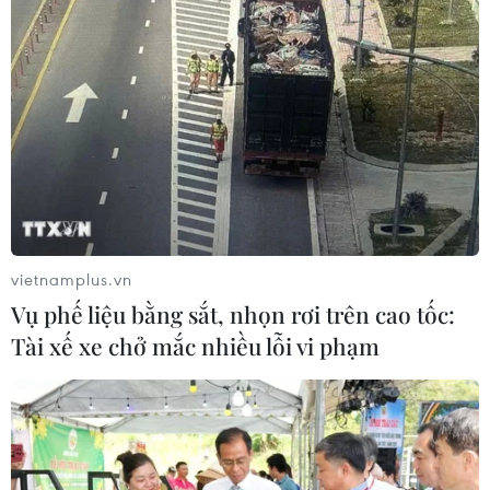
vietnamplus.vn
Vụ phế liệu bằng sắt, nhọn rơi trên cao tốc:
Tài xế xe chở mắc nhiều lỗi vi phạm