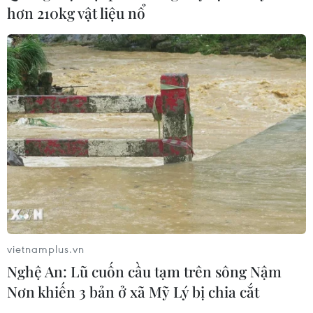
doanh nghiệp công nghệ chiến lược
hơn 210kg vật liệu nổ
06/08/2026 04:45
Từ mở rộng số lượng đến nâng cao
chất lượng doanh nghiệp tư nhân ở
Tây Ninh
06/08/2026 04:23
Alphabet cải tổ hàng ngũ lãnh đạo
giữa cuộc đua AGI
06/08/2026 04:22
vietnamplus.vn
Nghệ An: Lũ cuốn cầu tạm trên sông Nậm
Techcom Life và cách tiếp cận mới
Nơn khiến 3 bản ở xã Mỹ Lý bị chia cắt
cho bài toán bảo vệ sức khỏe của