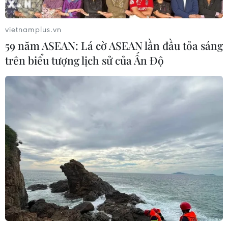
Sân chơi học đường giúp học sinh
rèn kỹ năng sống qua từng bước
vietnamplus.vn
nhảy
59 năm ASEAN: Lá cờ ASEAN lần đầu tỏa sáng
07/08/2026 11:38
trên biểu tượng lịch sử của Ấn Độ
Thưởng vượt kế hoạch: động lực còn
thiếu cho doanh nghiệp dẫn dắt
07/08/2026 04:01
Hãng BMW bắt đầu sản xuất hàng
loạt mẫu xe thuần điện “thế hệ mới”
07/08/2026 01:52