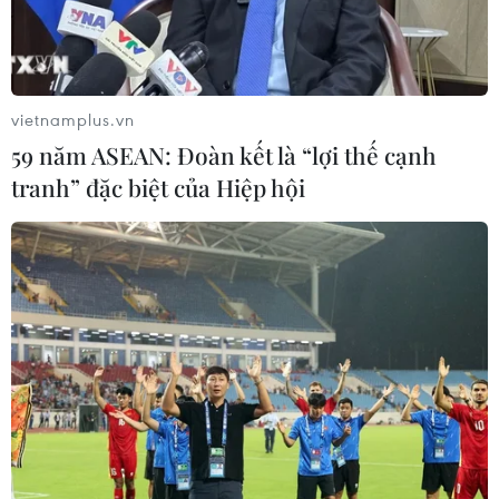
VNPT-VRG và cái “bắt tay” chiến
lược của để xây mô hình khu công
nghiệp công nghệ số
vietnamplus.vn
05/08/2026 02:59
59 năm ASEAN: Đoàn kết là “lợi thế cạnh
tranh” đặc biệt của Hiệp hội
VIB ra mắt One Card, mở ra bước
tiến mới về thẻ tín dụng
05/08/2026 01:48
Doanh thu của Apple tại Ấn Độ lần
đầu vượt 10 tỷ USD
05/08/2026 00:53