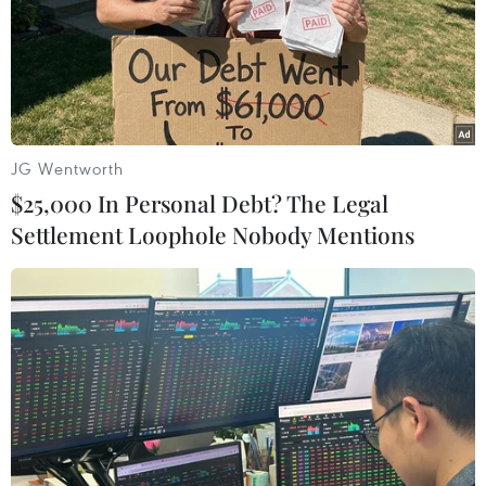
JG Wentworth
$25,000 In Personal Debt? The Legal
Settlement Loophole Nobody Mentions
Học sinh Việt giành giải cao nhất cuộc thi
First Lego League 2018
22/04/2018 05:56
Đội tuyển học sinh tiểu học của Việt Nam giành một