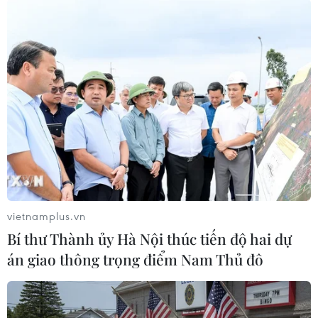
#lắp ráp
Đan Mạch
Trung Quốc
Theo dõi VietnamPlus
TIN LIÊN QUAN
vietnamplus.vn
Bí thư Thành ủy Hà Nội thúc tiến độ hai dự
án giao thông trọng điểm Nam Thủ đô