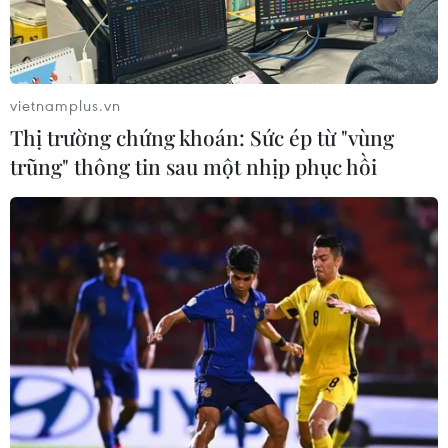
trong bốn giải thưởng cao nhất của cuộc thi Khoa học
Ứng dụng quốc tế First Lego League (FLL) 2018 tổ chức
tại Houston (Mỹ).
vietnamplus.vn
Thị trường chứng khoán: Sức ép từ "vùng
trũng" thông tin sau một nhịp phục hồi