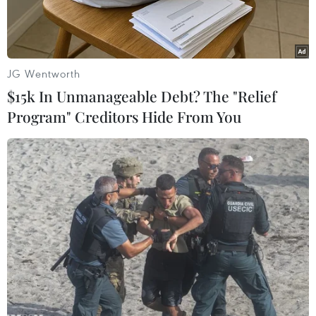
JG Wentworth
$15k In Unmanageable Debt? The "Relief
Program" Creditors Hide From You
Đồ chơi của hãng Lego. (Nguồn: dw.com)
Sau một năm “ăn nên làm ra”, ngày 29/11, tập
đoàn sản xuất đồ chơi lớn nhất thế giới Lego
của Đan Mạch tuyên bố "tặng" 20.000 nhân viên
mỗi người thêm 3 ngày nghỉ phép đi kèm với
một khoản tiền thưởng đặc biệt.