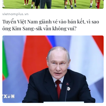
Boeing 737 MAX 7 được đưa vào khai
thác sau hơn 8 năm chờ đợi
vietnamplus.vn
04/08/2026 02:48
Tuyển Việt Nam giành vé vào bán kết, vì sao
ông Kim Sang-sik vẫn không vui?
Amazon lần đầu tiên đạt mức vốn
hóa 3.000 tỷ USD nhờ làn sóng lạc
quan mới về AI
03/08/2026 14:35
MB chuẩn bị trả cổ tức cho cổ đông
15%, nâng vốn điều lệ lên 100.000 tỷ
đồng
03/08/2026 13:47