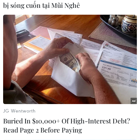
bị sóng cuốn tại Mũi Nghê
làm việc tại 40 quốc gia trên khắp thế giới./.
(TTXVN/Vietnam+)
JG Wentworth
Buried In $10,000+ Of High-Interest Debt?
Read Page 2 Before Paying
#Lego
#đồ chơi
#COVID-19
#lợi nhuận