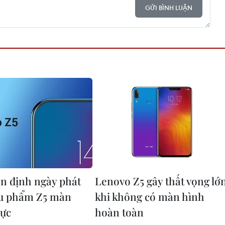
GỬI BÌNH LUẬN
n định ngày phát
Lenovo Z5 gây thất vọng lớ
êu phẩm Z5 màn
khi không có màn hình
cực
hoàn toàn