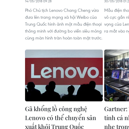
14/05/2018 09:28
30/05/2018 01:
Phó Chủ tịch Lenovo Chang Cheng vừa
Mẫu điện thoạ
đưa lên trang mạng xã hội Weibo của
vô cực gần n
Trung Quốc hình ảnh một mẫu điện thoại
vọng của Le
thông minh với đường bo viền siêu mỏng
ra mắt vào n
cùng màn hình tràn hoàn toàn mặt trước.
Gã khổng lồ công nghệ
Gartner:
Lenovo có thể chuyển sản
tính cá 
xuất khỏi Trung Quốc
nhẹ tron