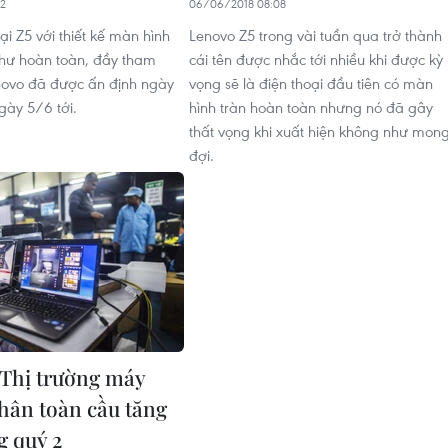
22
06/06/2018 08:08
i Z5 với thiết kế màn hình
Lenovo Z5 trong vài tuần qua trở thành
hư hoàn toàn, đầy tham
cái tên được nhắc tới nhiều khi được kỳ
novo đã được ấn định ngày
vọng sẽ là điện thoại đầu tiên có màn
gày 5/6 tới.
hình tràn hoàn toàn nhưng nó đã gây
thất vọng khi xuất hiện không như mon
đợi.
 Thị trường máy
nhân toàn cầu tăng
g quý 2