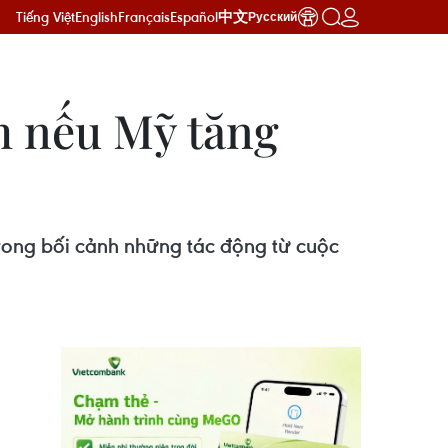
Tiếng Việt
English
Français
Español
中文
Русский
m nếu Mỹ tăng
rong bối cảnh những tác động từ cuộc