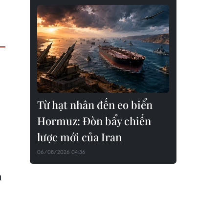
Từ hạt nhân đến eo biển
Hormuz: Đòn bẩy chiến
lược mới của Iran
06/08/2026 04:36
n