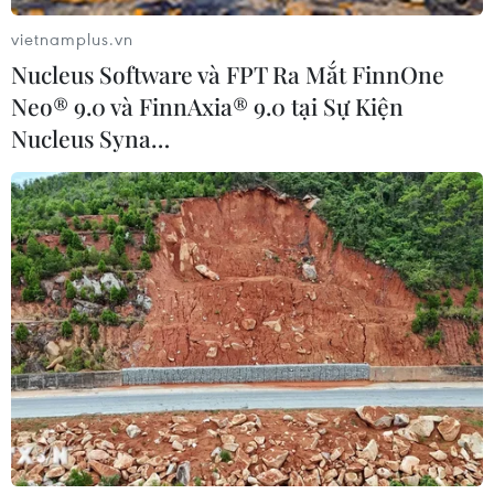
vietnamplus.vn
Nucleus Software và FPT Ra Mắt FinnOne
Neo® 9.0 và FinnAxia® 9.0 tại Sự Kiện
Nucleus Syna…
TIN LIÊN QUAN