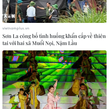
vietnamplus.vn
Sơn La công bố tình huống khẩn cấp về thiên
tai với hai xã Muổi Nọi, Nậm Lầu