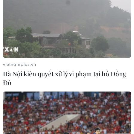
đã có 47 người chết, 181 người bị thương trong những
ngày gần đây, và cảnh báo xung đột tái diễn có nguy
cơ làm cạn kiệt các nguồn cung cấp y tế.
vietnamplus.vn
Hà Nội kiên quyết xử lý vi phạm tại hồ Đồng
Đò
Leo thang giao tranh quanh Tripoli trước