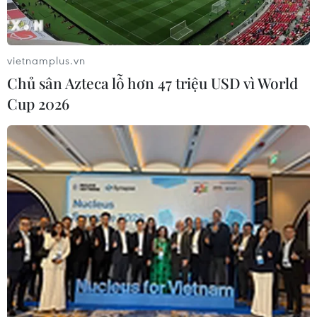
vietnamplus.vn
Chủ sân Azteca lỗ hơn 47 triệu USD vì World
Cup 2026
#Xung đột tại Libya
#Thỏa thuận ngừng bắn
#Khalifa Haftar
#Chính quyền miền Đông Libya
#Liên hợp quốc
Libya
Theo dõi VietnamPlus