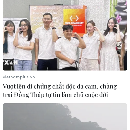
vietnamplus.vn
Vượt lên di chứng chất độc da cam, chàng
trai Đồng Tháp tự tin làm chủ cuộc đời
Liên hợp quốc: 47 người chết trong giao
tranh tại Libya
09/04/2019 12:02
WHO cho biết các cơ sở y tế gần thủ đô Tripoli báo cáo