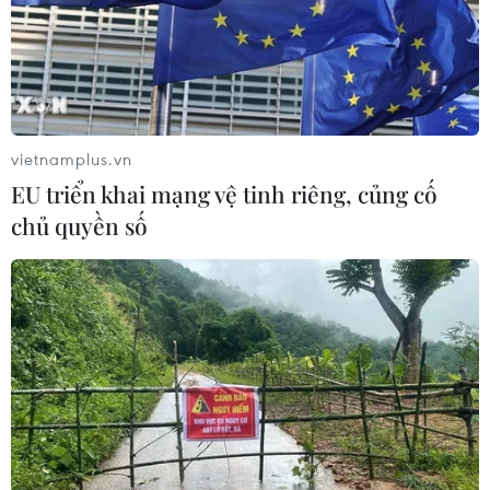
Tổng thống Mỹ: Sự cố cháy tàu ở Ai
Cập có liên quan đến xung đột tại
Trung Đông
30/07/2026 07:38
vietnamplus.vn
Cháy lớn chưa rõ nguyên nhân tại
EU triển khai mạng vệ tinh riêng, củng cố
cảng Damietta của Ai Cập
chủ quyền số
30/07/2026 00:58
Việt Nam-Burundi thúc đẩy hợp tác
giữa hai Đảng và trên nhiều lĩnh vực
29/07/2026 11:02
Phố Main ở Johannesburg: Từ "Wall