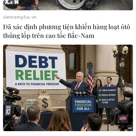
bắn nhằm tránh để thủ đô Tripoli biến thành
"chiến trường đẫm máu."
vietnamplus.vn
Phát biểu với báo giới sau cuộc họp kín của Hội
Đã xác định phương tiện khiến hàng loạt ôtô
đồng Bảo an Liên hợp quốc về căng thẳng hiện
thủng lốp trên cao tốc Bắc-Nam
nay tại Libya, Tổng Thư ký Liên hợp
quốc Guterres nhấn mạnh vẫn còn thời gian để
các bên ngừng bắn, chấm dứt các hành động
hiếu chiến, tránh nguy cơ xảy ra điều tồi tệ nhất
là biến Tripoli thành "chiến trường đẫm máu."
Theo ông, Libya hiện đang đối mặt với tình hình
"rất nguy hiểm." Do đó, các bên cần ngừng giao
tranh để tạo điều kiện tái khởi động đàm phán
chính trị nghiêm túc.
[Leo thang giao tranh quanh Tripoli trước
phiên họp của HĐBA về Libya]