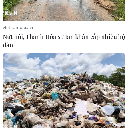
Street của Thành phố Vàng" đến đại
lộ di sản cộng đồng
29/07/2026 09:23
vietnamplus.vn
Nứt núi, Thanh Hóa sơ tán khẩn cấp nhiều hộ
Cây chà là - Hình ảnh thân thuộc
dân
trong đời sống người dân Ai Cập
29/07/2026 08:32
Thường trực Ban Bí thư Trần
Cẩm Tú tiếp Tổng Thư ký Đảng
CNDD-FDD Burundi
29/07/2026 08:24
Tăng cường quan hệ đoàn kết, hợp