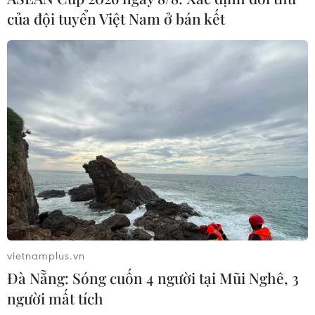
của đội tuyển Việt Nam ở bán kết
LHQ kêu gọi ngừng chiến ở Libya, hàng
nghìn người dân tháo chạy
09/04/2019 00:16
Liên hợp quốc ngày 8/4 đã kêu gọi các bên tham chiến
ở Libya tạm ngừng chiến sự để lực lượng cứu hộ khẩn
cấp có thể giải cứu những người dân còn mắc kẹt lại ở
thủ đô Tripoli.
vietnamplus.vn
Đà Nẵng: Sóng cuốn 4 người tại Mũi Nghê, 3
người mất tích