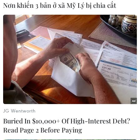
thuận hòa bình nào cũng như không thể tổ chức
Nơn khiến 3 bản ở xã Mỹ Lý bị chia cắt
hội nghị dân tộc - do Liên hợp quốc bảo trợ vốn
dự kiến diễn ra vào tuần tới nhằm thúc đẩy lộ
trình chính trị, khôi phục trật tự tại quốc gia Bắc
Phi này.
Trong khi đó, giao tranh tại thủ đô Tripoli vẫn
tiếp tục leo thang.
Các nhân chứng cho biết giao tranh dữ dội đã
diễn ra quận Ain Zara, ngoại ô phía Đông Nam
thủ đô Tripoli khiến nhiều tuyến đường đã bị
phong tỏa, cũng như tại sân bay quốc tế cũ.
Nhiều tiếng nổ và tiếng súng đã vang lên tại
JG Wentworth
những khu vực này.
Buried In $10,000+ Of High-Interest Debt?
Read Page 2 Before Paying