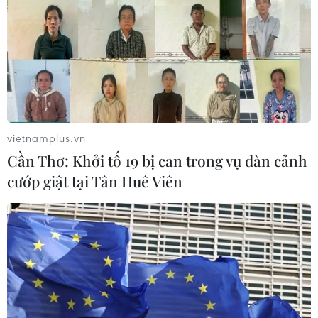
90 người thiệt mạng trong khủng
hoảng di cư tại Ceuta
02/08/2026 23:08
Giao tranh tại Sudan leo thang, hàng
vietnamplus.vn
chục dân thường thương vong
Cần Thơ: Khởi tố 19 bị can trong vụ dàn cảnh
31/07/2026 11:24
cướp giật tại Tân Huê Viên
WTO: Cơ hội lớn để châu Phi tham
gia sâu hơn vào chuỗi giá trị toàn cầu
30/07/2026 15:53