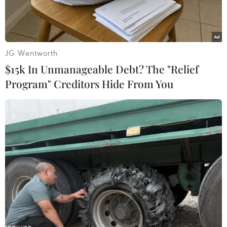
JG Wentworth
$15k In Unmanageable Debt? The "Relief
Program" Creditors Hide From You
Lực lượng ủng hộ Chính phủ Libya giao tranh với các tay súng
từ miền Đông tại ngoại ô Tripoli ngày 8/4/2019. (Ảnh:
AFP/TTXVN)
Tổng Thư ký Liên hợp quốc Antonio Guterres
ngày 10/4 đã kêu gọi các bên tại Libya ngừng