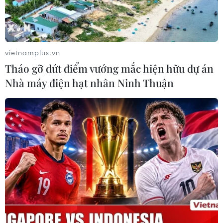
vietnamplus.vn
Tháo gỡ dứt điểm vướng mắc hiện hữu dự án
Nhà máy điện hạt nhân Ninh Thuận
Chính phủ Đức cam kết cấm xuất khẩu
rác thải nhựa chưa phân loại
30/04/2019 04:54
Bộ trưởng Môi trường Đức Svenja Schulze cho biết Đức
cam kết đảm bảo rằng chỉ có chất thải nhựa sạch và
không pha trộn mới được giao dịch tự do.