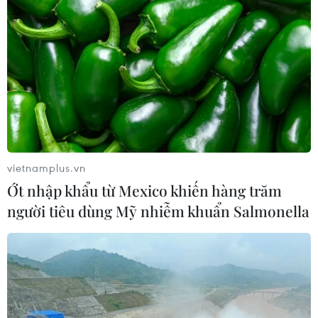
Xuất hiện áp thấp nhiệt đới trên khu
vực vịnh Bắc Bộ
07/08/2026 03:54
Lào Cai khẩn trương tìm kiếm 2
người mất tích do mưa lũ
07/08/2026 03:04
vietnamplus.vn
Ớt nhập khẩu từ Mexico khiến hàng trăm
người tiêu dùng Mỹ nhiễm khuẩn Salmonella
Khẩn trương phân luồng giao thông
sau vụ sạt lở trên tuyến ĐT161 ở Lào
Cai
07/08/2026 02:37