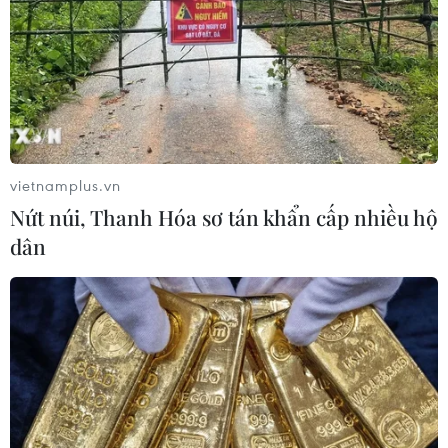
vietnamplus.vn
Nứt núi, Thanh Hóa sơ tán khẩn cấp nhiều hộ
dân