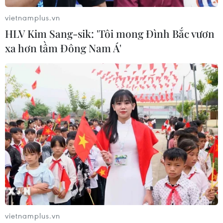
và phát triển bền vững, giải quyết vấn đề ô nhiễm môi
vietnamplus.vn
trường do rác thải nhựa gây ra."
HLV Kim Sang-sik: 'Tôi mong Đình Bắc vươn
xa hơn tầm Đông Nam Á'
Qantas triển khai chuyến bay 'không rác
vietnamplus.vn