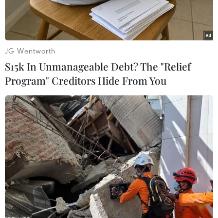
khẩu.
JG Wentworth
$15k In Unmanageable Debt? The "Relief
Program" Creditors Hide From You
Rác thải nhựa trôi dạt vào bờ biển ở Ouzai, phía nam Beirut,
Liban. (Ảnh: AFP/TTXVN)
Liên hợp quốc ngày 10/5 cho biết gần như tất cả
các nước trên thế giới đã nhất trí một khuôn