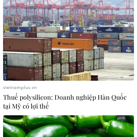
Hà Nội quyết liệt xử lý các "điểm
nghẽn" úng ngập, môi trường đô thị
07/08/2026 06:51
Kiểm soát rác thải từ nguồn - Giải
pháp bảo vệ kênh rạch TP Hồ Chí
Minh trong mùa mưa
07/08/2026 04:47
vietnamplus.vn
Thuế polysilicon: Doanh nghiệp Hàn Quốc
Miền Bắc giảm mưa từ đêm
tại Mỹ có lợi thế
nay, cuối tuần chuyển nắng nóng
07/08/2026 04:41