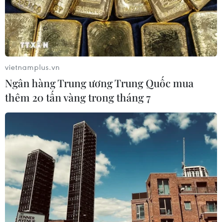
vietnamplus.vn
Ngân hàng Trung ương Trung Quốc mua
thêm 20 tấn vàng trong tháng 7
TIN CÙNG CHUYÊN MỤC
Campuchia nỗ lực bảo tồn động vật