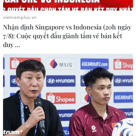
vietnamplus.vn
Nhận định Singapore vs Indonesia (20h ngày
7/8): Cuộc quyết đấu giành tấm vé bán kết
duy …
Thủ tướng gửi thư kêu gọi chung tay giải
quyết vấn đề rác thải nhựa
02/05/2019 15:07
Thủ tướng vừa có thư kêu gọi chung tay hành động vì
một "Việt Nam với môi trường sống trong lành, an toàn