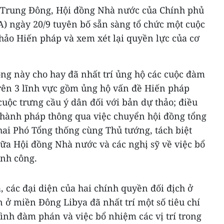
 Trung Đông, Hội đồng Nhà nước của Chính phủ
) ngày 20/9 tuyên bố sẵn sàng tổ chức một cuộc
hảo Hiến pháp và xem xét lại quyền lực của cơ
ng này cho hay đã nhất trí ủng hộ các cuộc đàm
trên 3 lĩnh vực gồm ủng hộ vấn đề Hiến pháp
cuộc trưng cầu ý dân đối với bản dự thảo; điều
hành pháp thông qua việc chuyển hội đồng tổng
hai Phó Tổng thống cùng Thủ tướng, tách biệt
iữa Hội đồng Nhà nước và các nghị sỹ về việc bổ
nh công.
, các đại diện của hai chính quyền đối địch ở
ở miền Đông Libya đã nhất trí một số tiêu chí
rình đàm phán và việc bổ nhiệm các vị trí trong