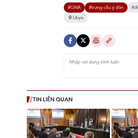
#GNA
#trưng cầu ý dân
#đ
Libya
TIN LIÊN QUAN