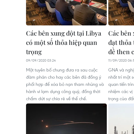
Các bên xung đột tại Libya
Các bên 
có một số thỏa hiệp quan
đạt thỏa
trọng
đề then 
09/09/2020 03:24
11/09/2020 06:
Một tuyên bố chung đưa ra sau cuộc
GNA và nghị 
đàm phán cho hay các bên đã đồng ý
nhất trí một s
phối hợp để xóa bỏ nạn tham nhũng và
quan tiến tr
hành vi lạm dụng công quỹ, đồng thời
nhiệm các vị 
chấm dứt sự chia rẽ về thể chế.
trọng của đấ