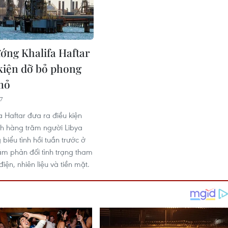
ướng Khalifa Haftar
 kiện dỡ bỏ phong
mỏ
7
a Haftar đưa ra điều kiện
nh hàng trăm người Libya
biểu tình hồi tuần trước ở
m phản đối tình trạng tham
điện, nhiên liệu và tiền mặt.