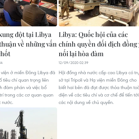
xung đột tại Libya
Libya: Quốc hội của các
 thuận về những vấn
chính quyền đối địch đồng 
chốt
nối lại hòa đàm
54
12/09/2020 02:39
viện ở miền Đông Libya đã
Hội đồng nhà nước cấp cao Libya có tr
ố tiêu chí quan trọng liên
sở tại Tripoli và Hạ viện miền Đông cho
ình đàm phán và việc bổ
biết hai bên đã đạt được thỏa thuận to
trí trong các cơ quan quan
diện về các tiêu chí và cơ chế để tiến tới
t nước.
các nội dung về chủ quyền.