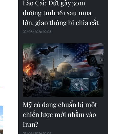
Lào Cai: Đứt gãy 30m
đường tỉnh 161 sau mưa
lớn, giao thông bị chia cắt
07/08/2026 10:08
Mỹ có đang chuẩn bị một
chiến lược mới nhằm vào
Iran?
07/08/2026 10:08