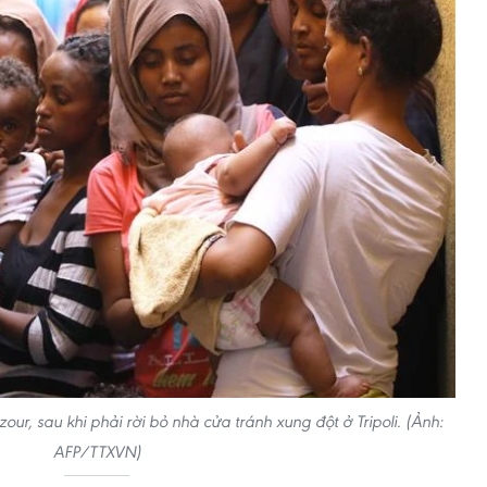
our, sau khi phải rời bỏ nhà cửa tránh xung đột ở Tripoli. (Ảnh:
AFP/TTXVN)