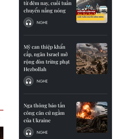
từ đêm nay, cuối tuần
chuyển nắng nóng
NGHE
Mỹ can thiệp khẩn
cấp, ngăn Israel mở
rộng đòn trừng phạt
Hezbollah
NGHE
Nga thông báo tấn
công căn cứ ngầm
của Ukraine
NGHE