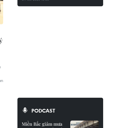
ý
ụ
àn
PODCAST
Miền Bắc giảm mưa