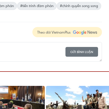
àm phán
#tiến trình đàm phán
#chính quyền song song
Theo dõi VietnamPlus
GỬI BÌNH LUẬN