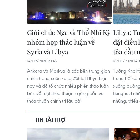
Giới chức Nga và Thổ Nhĩ Kỳ
Libya: T
nhóm họp thảo luận về
đặt điều
Syria và Libya
tỏa dầu 
14/09/2020 23:45
18/09/2020 14:3
Ankara và Moskva là các bên trung gian
Tướng Khalif
chính trong cuộc xung đột tại Libya hiện
trong bối cả
nay và đã tổ chức nhiều phiên thảo luận
xuống đường 
bàn về một thỏa thuận ngừng bắn và
Benghazi nhằ
thỏa thuận chính trị lâu dài.
nhũng, thiếu 