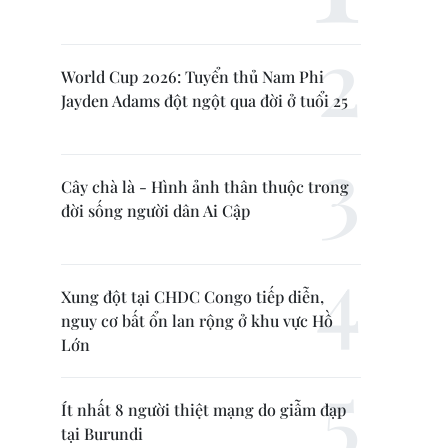
World Cup 2026: Tuyển thủ Nam Phi
Jayden Adams đột ngột qua đời ở tuổi 25
Cây chà là - Hình ảnh thân thuộc trong
đời sống người dân Ai Cập
Xung đột tại CHDC Congo tiếp diễn,
nguy cơ bất ổn lan rộng ở khu vực Hồ
Lớn
Ít nhất 8 người thiệt mạng do giẫm đạp
tại Burundi