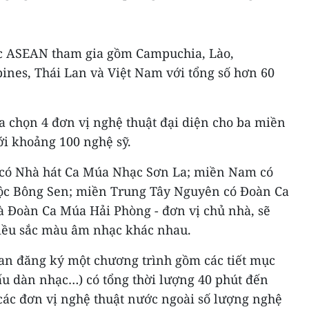
ớc ASEAN tham gia gồm Campuchia, Lào,
pines, Thái Lan và Việt Nam với tổng số hơn 60
a chọn 4 đơn vị nghệ thuật đại diện cho ba miền
i khoảng 100 nghệ sỹ.
 có Nhà hát Ca Múa Nhạc Sơn La; miền Nam có
ộc Bông Sen; miền Trung Tây Nguyên có Đoàn Ca
à Đoàn Ca Múa Hải Phòng - đơn vị chủ nhà, sẽ
iều sắc màu âm nhạc khác nhau.
oan đăng ký một chương trình gồm các tiết mục
ấu dàn nhạc…) có tổng thời lượng 40 phút đến
các đơn vị nghệ thuật nước ngoài số lượng nghệ