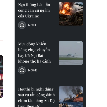
Nga thông báo tấn
công căn cứ ngầm
của Ukraine
NGHE
Mưa dông khiến
hàng chục chuyến
bay tới Nội Bài
không thể hạ cánh
NGHE
Houthi bị nghi đứng
sau vụ tấn công đánh
chìm tàu hàng Ấn Độ
trên Biển Đỏ