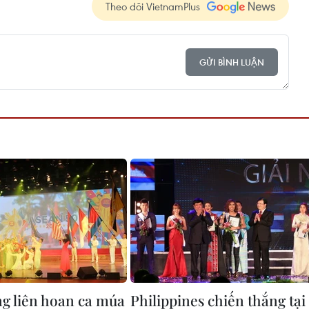
Theo dõi VietnamPlus
GỬI BÌNH LUẬN
g liên hoan ca múa
Philippines chiến thắng tại