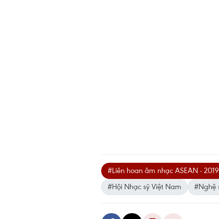
#Liên hoan âm nhạc ASEAN - 2019
#Hội Nhạc sỹ Việt Nam
#Nghệ 