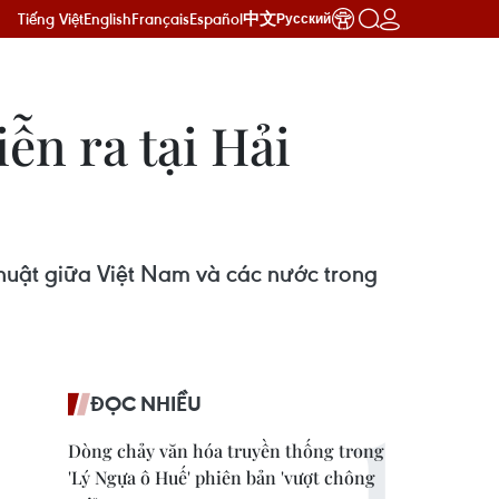
Tiếng Việt
English
Français
Español
中文
Русский
ễn ra tại Hải
thuật giữa Việt Nam và các nước trong
ĐỌC NHIỀU
Dòng chảy văn hóa truyền thống trong
'Lý Ngựa ô Huế' phiên bản 'vượt chông