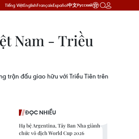
Tiếng Việt
English
Français
Español
中文
Русский
iệt Nam - Triều
 trận đấu giao hữu với Triều Tiên trên
ĐỌC NHIỀU
Hạ bệ Argentina, Tây Ban Nha giành
chức vô địch World Cup 2026