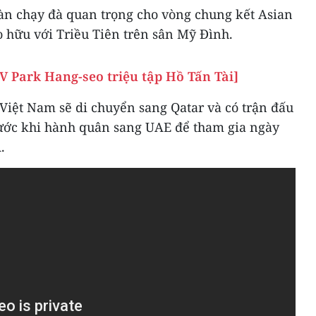
àn chạy đà quan trọng cho vòng chung kết Asian
 hữu với Triều Tiên trên sân Mỹ Đình.
V Park Hang-seo triệu tập Hồ Tấn Tài]
 Việt Nam sẽ di chuyển sang Qatar và có trận đấu
trước khi hành quân sang UAE để tham gia ngày
.