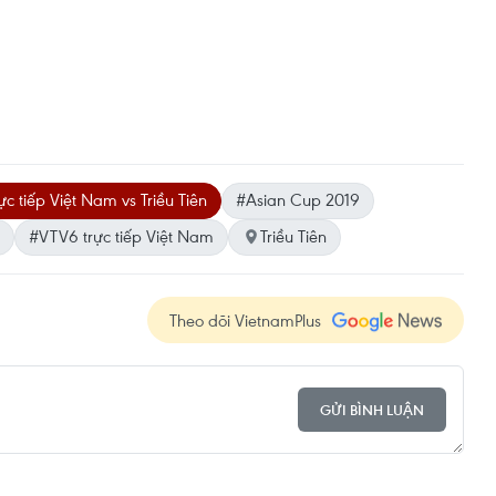
ực tiếp Việt Nam vs Triều Tiên
#Asian Cup 2019
#VTV6 trực tiếp Việt Nam
Triều Tiên
Theo dõi VietnamPlus
GỬI BÌNH LUẬN