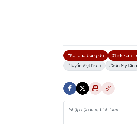
#Kết quả bóng đá
#Link xem tr
#Tuyển Việt Nam
#Sân Mỹ Đình