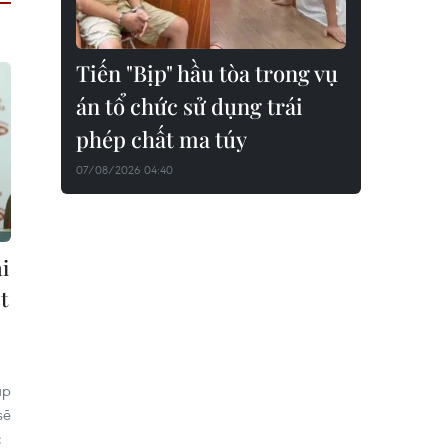
Tiến "Bịp" hầu tòa trong vụ
án tổ chức sử dụng trái
phép chất ma túy
07/08/2026 04:40
i
t
ặp
sẽ
c