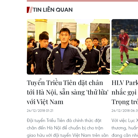
TIN LIÊN QUAN
Tuyển Triều Tiên đặt chân
HLV Par
tới Hà Nội, sẵn sàng 'thử lửa'
nhắc gọi
với Việt Nam
Trọng trở
24/12/2018 01:21
24/12/2018 06:
Đội tuyển Triều Tiên đã chính thức đặt
Với việc Lục
chân đến Hà Nội để chuẩn bị cho trận
thương, huấn
giao hữu với đội tuyển Việt Nam trên sân
đang cân nhắ