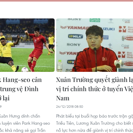
k Hang-seo cân
Xuân Trường quyết giành lạ
 trung vệ Đình
vị trí chính thức ở tuyển Việ
 lại
Nam
39
24/12/2018 08:50
 Xuân Hưng dính chấn
Phát biểu tại buổi họp báo trước trận g
 luyện viên Park Hang-seo
Triều Tiên, Lương Xuân Trường cho biết 
c khả năng sẽ gọi Trần
nỗ lực hơn nữa để giành vị trí chính thứ