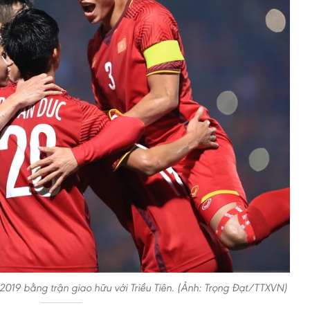
019 bằng trận giao hữu với Triều Tiên. (Ảnh: Trọng Đạt/TTXVN)