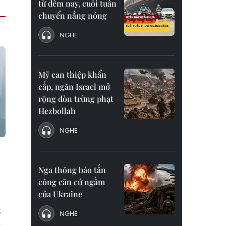
từ đêm nay, cuối tuần
chuyển nắng nóng
NGHE
Mỹ can thiệp khẩn
cấp, ngăn Israel mở
rộng đòn trừng phạt
Hezbollah
NGHE
Nga thông báo tấn
công căn cứ ngầm
của Ukraine
ố
NGHE
c