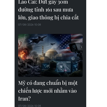
Lào Cai: Đứt gãy 30m
đường tỉnh 161 sau mưa
lớn, giao thông bị chia cắt
07/08/2026 10:08
Mỹ có đang chuẩn bị một
chiến lược mới nhằm vào
Iran?
07/08/2026 10:08