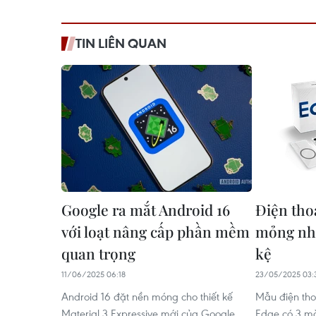
TIN LIÊN QUAN
Google ra mắt Android 16
Điện tho
với loạt nâng cấp phần mềm
mỏng nhấ
quan trọng
kệ
11/06/2025 06:18
23/05/2025 03:
Android 16 đặt nền móng cho thiết kế
Mẫu điện tho
Material 3 Expressive mới của Google,
Edge có 3 m