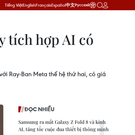
Tiếng Việt
English
Français
Español
中文
Русский
 tích hợp AI có
ới Ray-Ban Meta thế hệ thứ hai, có giá
ĐỌC NHIỀU
Samsung ra mắt Galaxy Z Fold 8 và kính
AI, tăng tốc cuộc đua thiết bị thông minh