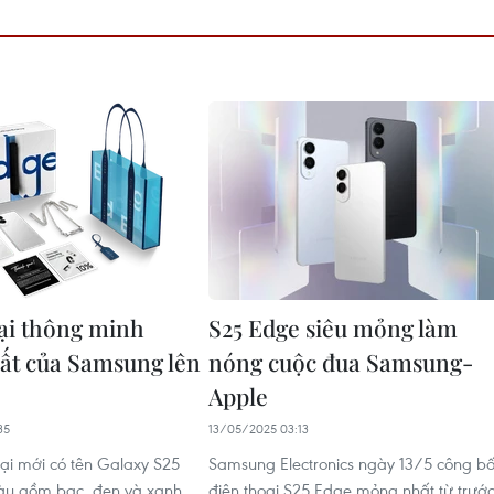
ại thông minh
S25 Edge siêu mỏng làm
t của Samsung lên
nóng cuộc đua Samsung-
Apple
35
13/05/2025 03:13
ại mới có tên Galaxy S25
Samsung Electronics ngày 13/5 công b
àu gồm bạc, đen và xanh
điện thoại S25 Edge mỏng nhất từ trướ