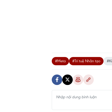
#Meta
#Trí tuệ Nhân tạo
#K