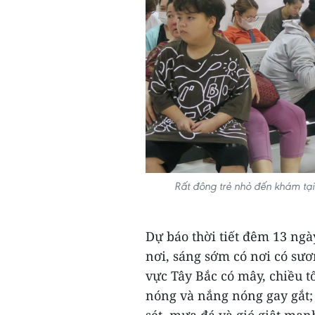
Rất đông trẻ nhỏ đến khám tại
Dự báo thời tiết đêm 13 ngà
nơi, sáng sớm có nơi có sươ
vực Tây Bắc có mây, chiều t
nóng và nắng nóng gay gắt; 
sét, mưa đá và gió giật mạnh