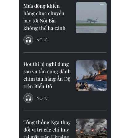
Mưa dông khiến
hàng chục chuyến
bay tới Nội Bài
không thể hạ cánh
NGHE
Houthi bị nghi đứng
sau vụ tấn công đánh
chìm tàu hàng Ấn Độ
trên Biển Đỏ
NGHE
Tổng thống Nga thay
đổi vị trí các chỉ huy
tại mặt trận Ukraine