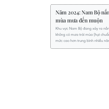
Năm 2024: Nam Bộ nắng
mùa mưa đến muộn
Khu vực Nam Bộ đang xảy ra nắn
không có mưa trái mùa (hụt chu
mức cao hơn trung bình nhiều n