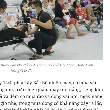
 Bệnh viện Nhi đồng 2, Thành phố Hồ Chí Minh. (Ảnh: Đinh
Hằng/TTXVN)
y 14/4, phía Tây Bắc Bộ nhiều mây, có mưa vài
ng mù, trưa chiều giảm mây trời nắng; riêng khu
ối và đêm có mưa rào và dông vài nơi, ngày nắng
gió nhẹ; trong mưa dông có khả năng xảy ra lốc,
. Nhiệt độ thấp nhất 23-26 độ C, có nơi dưới 23