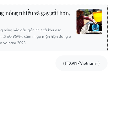
 nóng nhiều và gay gắt hơn,
g nóng kéo dài, gần như cả khu vực
ẩn từ 60-95%); xâm nhập mặn hiện đang ở
ăm và năm 2023.
(TTXVN/Vietnam+)