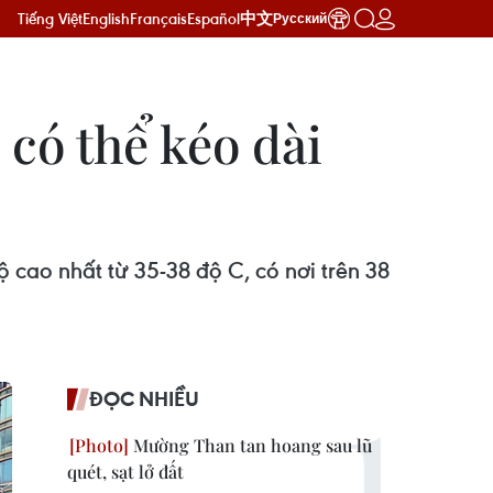
Tiếng Việt
English
Français
Español
中文
Русский
có thể kéo dài
cao nhất từ 35-38 độ C, có nơi trên 38
ĐỌC NHIỀU
Mường Than tan hoang sau lũ
quét, sạt lở đất