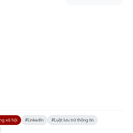
g xã hội
#LinkedIn
#Luật lưu trữ thông tin