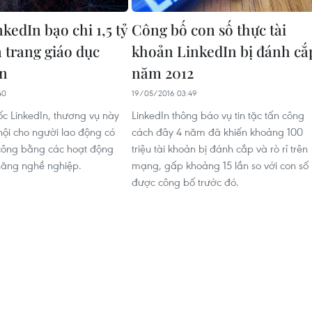
kedIn bạo chi 1,5 tỷ
Công bố con số thực tài
trang giáo dục
khoản LinkedIn bị đánh cắ
ến
năm 2012
40
19/05/2016 03:49
c LinkedIn, thương vụ này
LinkedIn thông báo vụ tin tặc tấn công
hội cho người lao động có
cách đây 4 năm đã khiến khoảng 100
 công bằng các hoạt động
triệu tài khoản bị đánh cắp và rò rỉ trên
năng nghề nghiệp.
mạng, gấp khoảng 15 lần so với con số
được công bố trước đó.