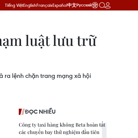
Tiếng Việt
English
Français
Español
中文
Русский
ạm luật lưu trữ
ã ra lệnh chặn trang mạng xã hội
ĐỌC NHIỀU
Công ty taxi hàng không Beta hoàn tất
các chuyến bay thử nghiệm đầu tiên