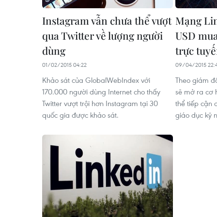
Instagram vẫn chưa thể vượt
Mạng Lin
qua Twitter về lượng người
USD mua 
dùng
trực tuy
01/02/2015 04:22
09/04/2015 22:
Khảo sát của GlobalWebIndex với
Theo giám đố
170.000 người dùng Internet cho thấy
sẽ mở ra cơ 
Twitter vượt trội hơn Instagram tại 30
thể tiếp cận
quốc gia được khảo sát.
giáo dục kỹ 