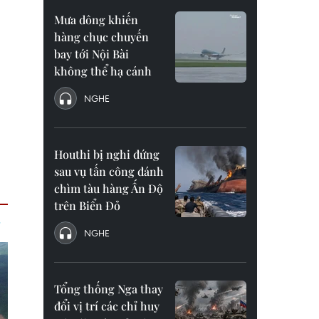
Mưa dông khiến
hàng chục chuyến
bay tới Nội Bài
không thể hạ cánh
NGHE
Houthi bị nghi đứng
sau vụ tấn công đánh
chìm tàu hàng Ấn Độ
trên Biển Đỏ
NGHE
Tổng thống Nga thay
đổi vị trí các chỉ huy