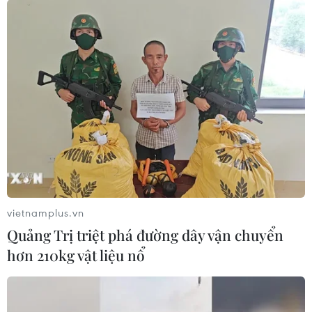
vietnamplus.vn
Quảng Trị triệt phá đường dây vận chuyển
hơn 210kg vật liệu nổ