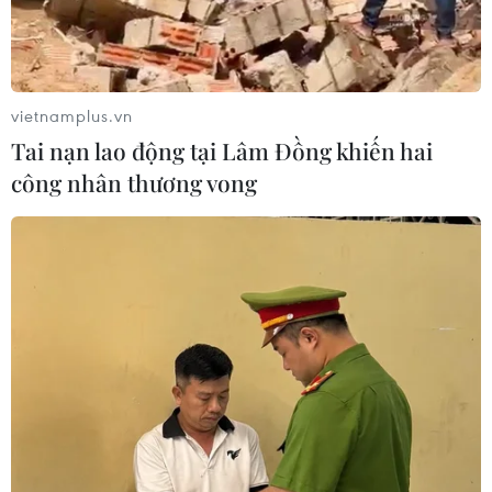
vietnamplus.vn
Tai nạn lao động tại Lâm Đồng khiến hai
công nhân thương vong
Bộ trưởng Dầu mỏ của Venezuela lên kế
hoạch thăm Nga
17/03/2019 23:25
Bộ trưởng Dầu mỏ Venezuela Manuel Quevedo ngày
17/3 tuyên bố đang lên hoạch thăm Nga trong vòng vài
tuần tới để mở một văn phòng của công ty năng lượng
PDVSA của Venezuela tại Moskva.