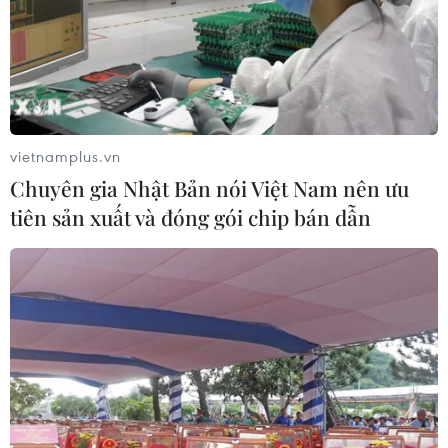
vietnamplus.vn
Chuyên gia Nhật Bản nói Việt Nam nên ưu
tiên sản xuất và đóng gói chip bán dẫn
TIN CÙNG CHUYÊN MỤC
Thượng viện Mỹ thông qua luật ngân
sách tránh nguy cơ chính phủ đóng
cửa
08/08/2026 13:31