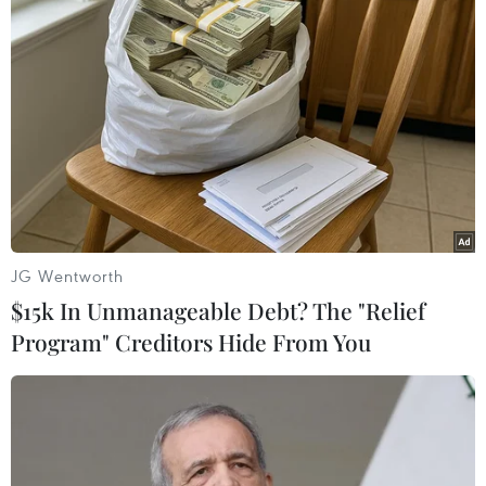
Iran lưu ý rõ về sự khác biệt giữa “đối tác chiến lược” và
“đồng minh chiến lược” - khái niệm mà Tehran cho là
đã lỗi thời, được áp dụng từ thời Chiến tranh Lạnh.
JG Wentworth
$15k In Unmanageable Debt? The "Relief
Program" Creditors Hide From You
Venezuela sẵn sàng mua lương thực và