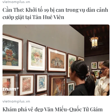
vietnamplus.vn
Cần Thơ: Khởi tố 19 bị can trong vụ dàn cảnh
cướp giật tại Tân Huê Viên
vietnamplus.vn
Khám phá vẻ đẹp Văn Miếu-Quốc Tử Giám