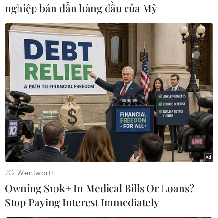
nghiệp bán dẫn hàng đầu của Mỹ
#Ngoại trưởng Nga
#Sergei Lavrov
#Khủng hoảng Venezuela
#Điện đàm
#Venezuela
Iran
Nga
Theo dõi VietnamPlus
JG Wentworth
Owning $10k+ In Medical Bills Or Loans?
Stop Paying Interest Immediately