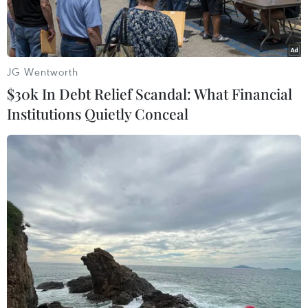
JG Wentworth
$30k In Debt Relief Scandal: What Financial
Institutions Quietly Conceal
Ngoại trưởng Nga Sergei Lavrov. (Ảnh: AFP/TTXVN)
THX đưa tin, ngày 19/3, Ngoại trưởng Nga
Sergei Lavrov và người đồng cấp Iran
Mohammad Javad Zarif đã nhất trí phối hợp
hướng tới giải quyết cuộc khủng hoảng
Venezuela.