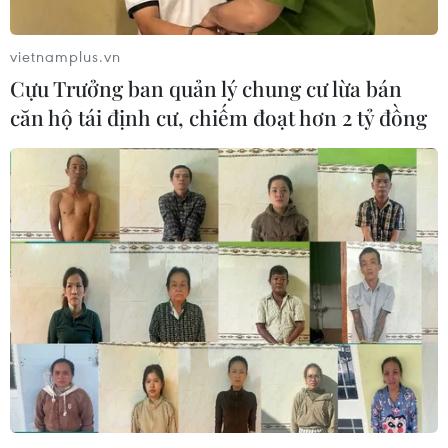
vietnamplus.vn
Cựu Trưởng ban quản lý chung cư lừa bán
căn hộ tái định cư, chiếm đoạt hơn 2 tỷ đồng
Venezuela có thể chuyển lượng dầu thô
dành cho Mỹ sang Nga
19/03/2019 02:12
Quan chức Venezuela tuyên bố nước này có thể chuyển
lượng dầu thô vốn được dành cho Mỹ, khách hàng lớn
nhất của Venezuela, sang Nga và các thị trường khác.