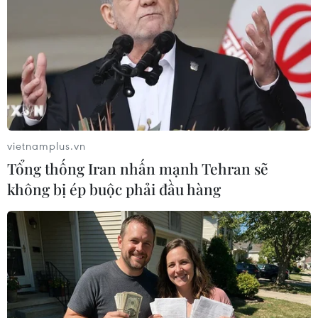
thuốc men từ Nga
11/03/2019 23:32
Chủ tịch Ủy ban Quan hệ Quốc tế của Hội đồng Liên
bang (Thượng viện) Nga, ông Konstantin Kosachev,
khẳng định Venezuela sẵn sàng nhập lương thực, vật
liệu nông nghiệp và thuốc men từ Xứ sở Bạch dương.
vietnamplus.vn
Tổng thống Iran nhấn mạnh Tehran sẽ
không bị ép buộc phải đầu hàng