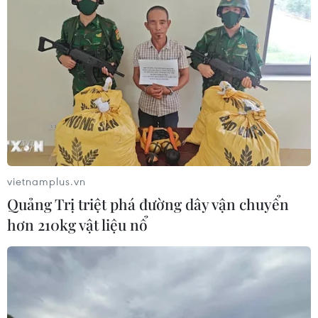
vietnamplus.vn
Quảng Trị triệt phá đường dây vận chuyển
hơn 210kg vật liệu nổ