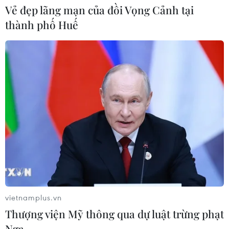
Vẻ đẹp lãng mạn của đồi Vọng Cảnh tại
Mỹ cấm xuất khẩu vật liệu pin tái chế
thành phố Huế
và phế liệu vonfram trong một năm
05/08/2026 06:53
Brazil hạ cấp quan hệ với Argentina,
căng thẳng ngoại giao với Mỹ
05/08/2026 03:55
Mỹ dự chi thêm 1,4 tỷ USD cho hoạt
động của Vệ binh Quốc gia
05/08/2026 03:26
vietnamplus.vn
Thượng viện Mỹ thông qua dự luật trừng phạt
Nga