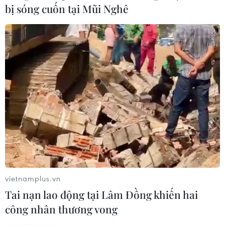
bị sóng cuốn tại Mũi Nghê
Người dân Cuba "không ngán" chính sách
mới của Tổng thống Mỹ
19/06/2017 09:02
Một mặt lo lắng về tác động của chính sách mới của
Mỹ, một mặt nhiều người dân, hộ kinh doanh cá thể tại
quốc đảo Caribe vẫn lạc quan tin tưởng vào sức mạnh
nội tại của mình.
vietnamplus.vn
Tai nạn lao động tại Lâm Đồng khiến hai
công nhân thương vong