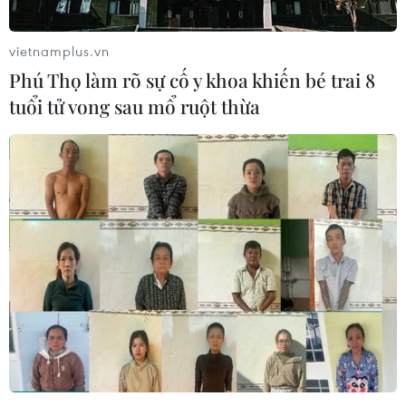
quan hệ hai nước.
vietnamplus.vn
Phú Thọ làm rõ sự cố y khoa khiến bé trai 8
tuổi tử vong sau mổ ruột thừa
Nga chỉ trích chính sách "Chiến tranh
Lạnh" của Mỹ đối với Cuba
18/06/2017 12:39