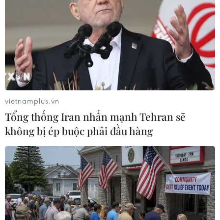
Mỹ
Theo dõi VietnamPlus
vietnamplus.vn
Tổng thống Iran nhấn mạnh Tehran sẽ
không bị ép buộc phải đầu hàng
TIN LIÊN QUAN