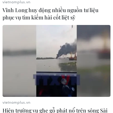
vietnamplus.vn
Vĩnh Long huy động nhiều nguồn tư liệu
phục vụ tìm kiếm hài cốt liệt sỹ
TIN CÙNG CHUYÊN MỤC
Thượng viện Mỹ thông qua luật ngân
sách tránh nguy cơ chính phủ đóng
cửa
08/08/2026 13:31
Thượng viện Mỹ thông qua dự luật
trừng phạt Nga
08/08/2026 03:50
vietnamplus.vn
Hiện trường vụ ghe gỗ phát nổ trên sông Sài