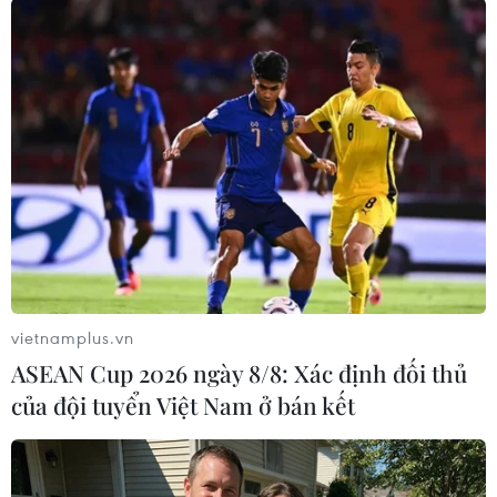
Ông Rodríguez thậm chí còn chỉ rõ trong số
những kẻ được Tổng thống Mỹ Donald Trump
vinh danh trong “màn kịch chính trị” này còn
có cả một tên khủng bố từng bị bắt giữ tại
California năm 1995 khi tàng trữ vũ khí để thực
hiện các hành động bạo lực, cùng một số kẻ
khủng bố có hồ sơ rõ ràng khác, và do đó ông
yêu cầu Chính phủ Mỹ phải làm rõ các mối liên
hệ với khủng bố này./.
vietnamplus.vn
(TTXVN/Vietnam+)
ASEAN Cup 2026 ngày 8/8: Xác định đối thủ
của đội tuyển Việt Nam ở bán kết