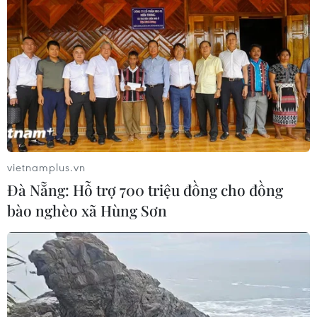
07/08/2026 01:48
Đảng Cộng hòa đề xuất dự luật trao
thêm thẩm quyền thuế quan cho ông
Trump
07/08/2026 00:33
vietnamplus.vn
Cựu Giám đốc Viện Quốc gia về Dị
Đà Nẵng: Hỗ trợ 700 triệu đồng cho đồng
ứng của Mỹ bị buộc tội khinh thường
bào nghèo xã Hùng Sơn
Quốc hội
07/08/2026 00:25
Mexico triển khai hàng nghìn binh sỹ
bảo vệ các vùng trồng bơ trọng điểm