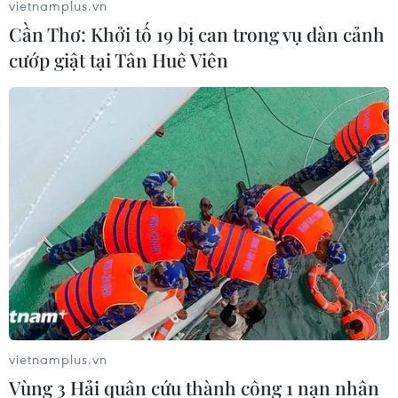
vietnamplus.vn
Bộ Ngoại giao Nga cho biết nước này lấy làm tiếc về sự
Cần Thơ: Khởi tố 19 bị can trong vụ dàn cảnh
đảo ngược chính sách của Tổng thống Mỹ Donald
cướp giật tại Tân Huê Viên
Trump đối với Cuba, gọi đây là chính sách gợi nhớ đến
thời kỳ Chiến tranh Lạnh.
vietnamplus.vn
Vùng 3 Hải quân cứu thành công 1 nạn nhân