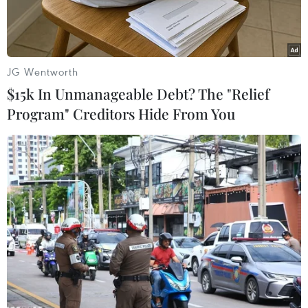
JG Wentworth
$15k In Unmanageable Debt? The "Relief
Program" Creditors Hide From You
Ngoại trưởng Cuba Bruno Rodriguez. (Nguồn: AFP/TTXVN)
Theo phóng viên TTXVN tại La Habana, trong
cuộc họp báo chính thức ngày 19/6, Ngoại
trưởng Cuba Bruno Rodríguez đã nhấn mạnh
thiện chí tiếp tục đối thoại một cách tôn trọng và
với tinh thần hợp tác với Mỹ, cũng như đàm