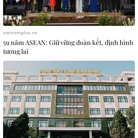
vietnamplus.vn
59 năm ASEAN: Giữ vững đoàn kết, định hình
tương lai
Theo dòng thời sự: Trở ngại mới trong
quan hệ giữa Mỹ và Cuba
18/06/2017 10:36
Việc ông Trump tuyên bố bãi bỏ một phần chính sách
với Cuba, được coi là bước đi ngược lại xu thế phát
triển tích cực và phần nào phủ bóng đen lên triển vọng