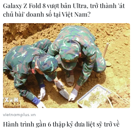
Galaxy Z Fold 8 vượt bản Ultra, trở thành 'át
chủ bài' doanh số tại Việt Nam?
TIN CÙNG CHUYÊN MỤC
Cứu sống trẻ sinh cực non 25 tuần
thai, nặng gần 700 gram
09/08/2026 04:44
vietnamplus.vn
Hành trình gần 6 thập kỷ đưa liệt sỹ trở về
Đầu tư cho sức khỏe từ phòng bệnh