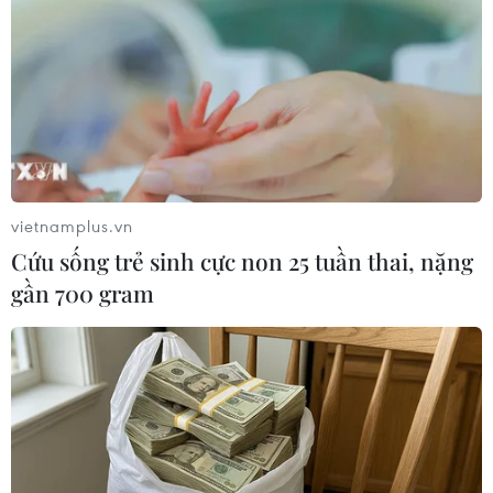
19 góp phần sớm thực hiện mục tiêu tiêm
vaccine cho toàn dân chính là hành động thiết
thực của mỗi người trong lúc này, góp phần tạo
thành sức mạnh khống chế dịch bệnh./.
(TTXVN/Vietnam+)
vietnamplus.vn
Cứu sống trẻ sinh cực non 25 tuần thai, nặng
gần 700 gram