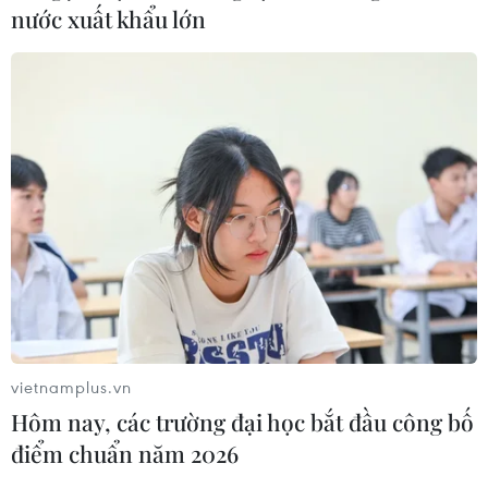
nước xuất khẩu lớn
Tiền Giang giãn cách xã hội ở thị xã Cai
Lậy và huyện Cái Bè
13/06/2021 22:52
Bắt đầu từ 0 giờ ngày 14/6, Tiền Giang tiến hành giãn
cách xã hội theo Chỉ thị 16 Thủ tướng Chính phủ trên địa
bàn thị xã Cai Lậy và huyện Cái Bè để chủ động phòng,
chống dịch COVID-19.
vietnamplus.vn
Hôm nay, các trường đại học bắt đầu công bố
điểm chuẩn năm 2026