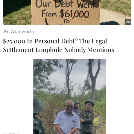
JG Wentworth
$25,000 In Personal Debt? The Legal
Settlement Loophole Nobody Mentions
Đoàn viên thanh niên tham gia đo thân nhiệt tại chốt kiểm dịch
ở cầu Mỹ Lợi, thị xã Gò Công, Tiền Giang. (Ảnh: Hữu
Chí/TTXVN)
Trước những diễn biến phức tạp của dịch
COVID-19, trên địa bàn tỉnh Tiền Giang đã xuất
hiện một số trường hợp dương tính với SARS-