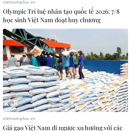
vietnamplus.vn
13/06/2021 12:00
Olympic Trí tuệ nhân tạo quốc tế 2026: 7/8
Chiều 13/6, lực lượng chức năng thành phố Thuận An,
học sinh Việt Nam đoạt huy chương
tỉnh Bình Dương đã tổ chức 20 chuyến xe để đưa tất cả
600 công nhân của Công ty Trách nhiệm hữu hạn Puku
Việt Nam đi cách ly tập trung.
vietnamplus.vn
Giá gạo Việt Nam đi ngược xu hướng với các