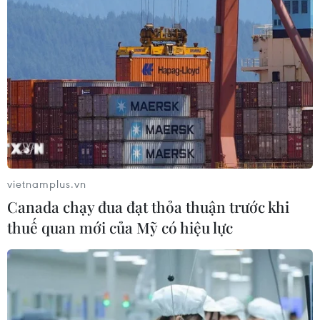
TP Hồ Chí Minh đồng hành để trẻ
mắc bệnh hiểm nghèo không lỡ cơ
hội học tập và điều trị
30/07/2026 13:53
Xem thêm
vietnamplus.vn
Canada chạy đua đạt thỏa thuận trước khi
CƠ QUAN CHỦ QUẢN: THÔNG TẤN XÃ VIỆT NAM
thuế quan mới của Mỹ có hiệu lực
Tổng Biên tập: TRẦN TIẾN DUẨN
Phó Tổng Biên tập: NGUYỄN THỊ TÁM, KHÚC THANH
THỦY