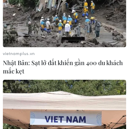
vietnamplus.vn
Nhật Bản: Sạt lở đất khiến gần 400 du khách
mắc kẹt