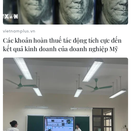
TIN LIÊN QUAN
vietnamplus.vn
Các khoản hoàn thuế tác động tích cực đến
kết quả kinh doanh của doanh nghiệp Mỹ
Tiền Giang: Phong tỏa thêm xã Mỹ Hạnh
Đông để phòng, chống COVID-19
13/06/2021 11:35
Đến nay, thị xã Cai Lậy đã phải phong tỏa 3 địa điểm