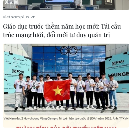
để đối phó với dịch COVID-19, gồm một phần xã Nhị
Quý; một phần xã Tân Hội; toàn bộ xã Mỹ Hạnh Đông.
vietnamplus.vn
Giáo dục trước thềm năm học mới: Tái cấu
trúc mạng lưới, đổi mới tư duy quản trị
Dịch COVID-19: Bình Dương cách ly tập
trung 600 công nhân