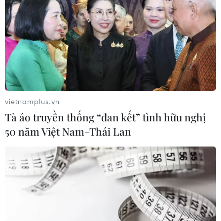
cháy trên sân bêtông khi nắng nóng
03/06/2026 12:07
Kỳ tích hiếm có về chinh phục đỉnh
Everest của nhà leo núi người
Australia
vietnamplus.vn
22/05/2026 23:13
Tà áo truyền thống “đan kết” tình hữu nghị
50 năm Việt Nam-Thái Lan
Dưa lưới Hokkaido thượng hạng của
Nhật Bản đạt mức giá kỷ lục
36.500USD
22/05/2026 13:25
Mỹ: Máy bay đâm vào người trong