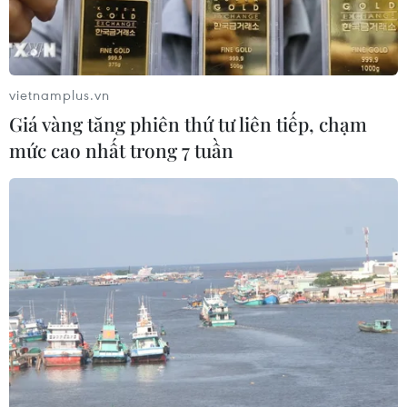
đăng cácchuyện kỳ lạ của thế giới xếp đứng đầu
danh sách 11 chuyện lạ nhất trong năm2011.
vietnamplus.vn
Giá vàng tăng phiên thứ tư liên tiếp, chạm
Đại gia đình ông Ziona Chana
mức cao nhất trong 7 tuần
Tạp chí Telegraph có trụ sở tại London (Anh) đã
phát hiện và viết về ôngZiona Chana - một
người đàn ông Ấn Độ, 66 tuổi - hiện sống cùng
39 bà vợ, 94 convà 33 cháu trong cùng một ngôi
nhà 4 tầng tại một làng miền núi tại
bangMizoram, miền Đông Bắc nước này giáp
giới Myamar và Bangladesh.