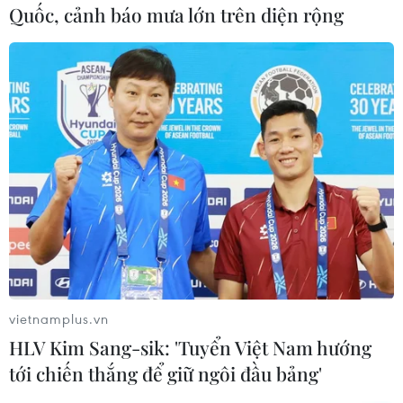
Quốc, cảnh báo mưa lớn trên diện rộng
TIN CÙNG CHUYÊN MỤC
Thái Lan phát hiện hóa thạch khủng
long ăn thịt hơn 130 triệu năm tuổi
05/08/2026 00:00
Australia lập kỷ lục Guinness với thỏi
vietnamplus.vn
vàng lớn nhất thế giới
HLV Kim Sang-sik: 'Tuyển Việt Nam hướng
01/08/2026 09:55
tới chiến thắng để giữ ngôi đầu bảng'