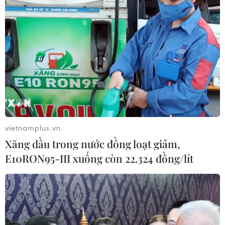
Phát hiện bản in Tuyên ngôn Độc lập
cực hiếm của Mỹ
03/07/2026 06:45
Chàng trai Pháp đạp xe vượt
19.000km tới Việt Nam
28/06/2026 00:22
vietnamplus.vn
Xăng dầu trong nước đồng loạt giảm,
Thủ đô Indonesia đau đầu giải bài
E10RON95-III xuống còn 22.324 đồng/lít
toán “bùng nổ dân số” mèo hoang
17/06/2026 08:32
Sơn La: Tìm nguyên nhân đốm lửa tự