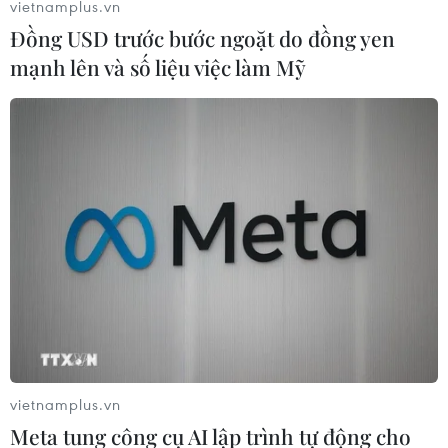
vietnamplus.vn
14/04/2026 08:55
Đồng USD trước bước ngoặt do đồng yen
mạnh lên và số liệu việc làm Mỹ
Cảnh báo rủi ro từ trào lưu sử dụng
dầu ăn thay dầu diesel tại CH Czech
08/04/2026 01:47
Bức họa Ấn Độ lập kỷ lục đấu giá gần
18 triệu USD
02/04/2026 14:26
Phát hiện cá voi nhà táng biết "đỡ đẻ"
cho đồng loại
vietnamplus.vn
28/03/2026 01:20
Meta tung công cụ AI lập trình tự động cho