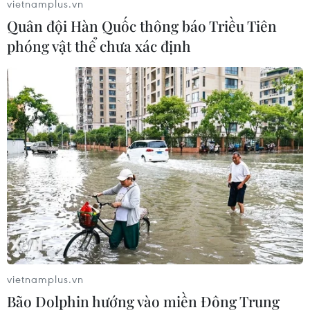
vietnamplus.vn
Quân đội Hàn Quốc thông báo Triều Tiên
phóng vật thể chưa xác định
#London
#Ấn Độ
#Telegraph
#Ziona Chana
Ấn Độ
vietnamplus.vn
Bão Dolphin hướng vào miền Đông Trung
Theo dõi VietnamPlus