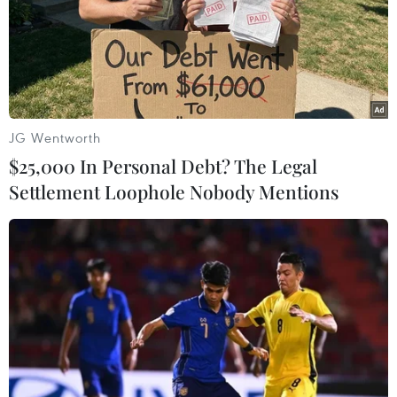
JG Wentworth
$25,000 In Personal Debt? The Legal
Settlement Loophole Nobody Mentions
Những sách, tư liệu quý của dân tộc Thái được thầy Ninh sưu
tập và gìn giữ. (Ảnh: Hoa Mai/TTXVN)
Sau khi biên soạn thành giáo án, ông Ninh
quyết định mở lớp dạy chữ Thái miễn phí tại