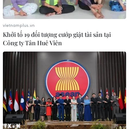
vietnamplus.vn
Khởi tố 19 đối tượng cướp giật tài sản tại
Công ty Tân Huê Viên