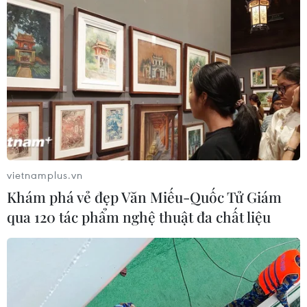
phát huy bản sắc văn hóa các dân tộc, năm
2015, ông Hà Nam Ninh vinh dự được Chủ tịch
nước phong tặng danh hiệu nghệ nhân ưu tú -
loại hình tiếng nói, chữ viết tỉnh Thanh Hóa./.
(TTXVN/Vietnam+)
vietnamplus.vn
Khám phá vẻ đẹp Văn Miếu-Quốc Tử Giám
qua 120 tác phẩm nghệ thuật đa chất liệu