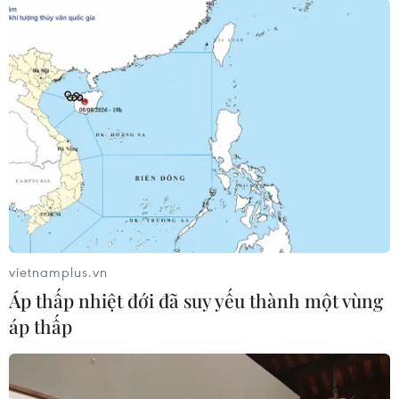
lớp học chữ dân tộc Thái do Chi cục Kiểm lâm,
Sở Giáo dục và Đào tạo Thanh Hóa và Trường
Đại học Hồng Đức phối hợp tổ chức.
Anh cho biết là cán bộ kiểm lâm công tác trên
địa bàn các huyện miền núi Thanh Hóa nơi có
đông đồng bào dân tộc Thái sinh sống, việc học
tiếng Thái giúp anh có thêm cơ hội để hiểu hơn
về văn hóa, phong tục, tập quán của bà con dân
tộc.
Từ đó, các cán bộ Kiểm lâm có những cách
vietnamplus.vn
tuyên truyền, phổ biến pháp luật quản lý bảo vệ
Áp thấp nhiệt đới đã suy yếu thành một vùng
rừng hiệu quả hơn, đồng thời giúp bà con yên
áp thấp
tâm bảo vệ, phát triển rừng và sống được bằng
nghề rừng.
Với những thành tích trong công tác và bảo tồn,