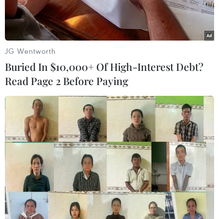
truyền dạy.
JG Wentworth
Buried In $10,000+ Of High-Interest Debt?
Read Page 2 Before Paying
Thầy Hà Nam Ninh đã sưu tầm được nhiều sách, tư liệu liên
quan đến chữ viết của người Thái. (Ảnh: Hoa Mai/TTXVN)
Trong ngôi nhà sàn được bài trí theo đúng
phong tục của người Thái với hàng trăm cuốn
sách, tư liệu bằng chữ Thái cổ, thầy giáo, nghệ
nhân ưu tú Hà Nam Ninh - nghệ nhân loại hình