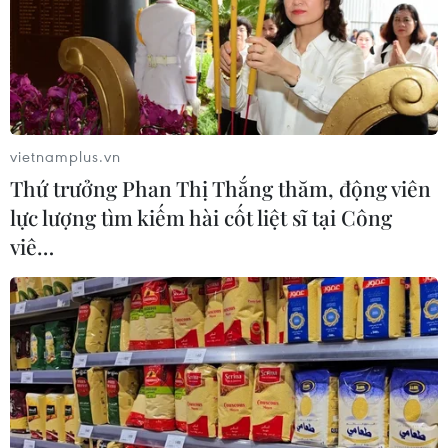
vietnamplus.vn
Thứ trưởng Phan Thị Thắng thăm, động viên
lực lượng tìm kiếm hài cốt liệt sĩ tại Công
viê…
Bảo tồn, phát huy di sản văn hóa sách chữ
Thái cổ Sơn La
10/12/2013 02:45
Hiện Bảo tàng Sơn La đã sưu tầm được 1.094 cuốn sách
Chữ Thái cổ được viết bằng mực Tàu màu đen bằng