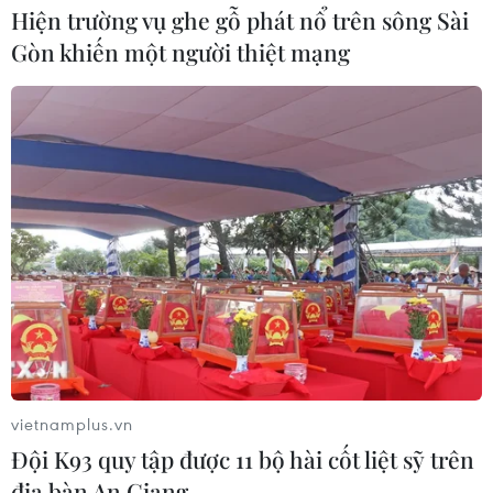
Hiện trường vụ ghe gỗ phát nổ trên sông Sài
Gòn khiến một người thiệt mạng
Khau cút - Biểu tượng văn hóa độc đáo
trên nhà sàn của người Thái đen
29/09/2019 02:59
Biểu tượng khau cút chứa đựng những nét văn hóa độc
đáo, đặc sắc về tâm hồn, tính cách, tập quán sản xuất,
sinh hoạt và khái quát cả cội nguồn văn hóa của người
Thái.
vietnamplus.vn
Đội K93 quy tập được 11 bộ hài cốt liệt sỹ trên
địa bàn An Giang