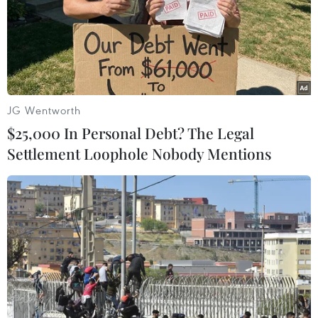
Bầu cử Quốc hội và Hội đồng
Nhân dân: 6 đơn vị bầu cử của tỉnh Đồng Tháp
Chủ tịch Quốc hội: Nghệ An lập danh sách cử
tri “đúng, đủ, chuẩn, kịp thời”
JG Wentworth
$25,000 In Personal Debt? The Legal
Settlement Loophole Nobody Mentions
TIN LIÊN QUAN