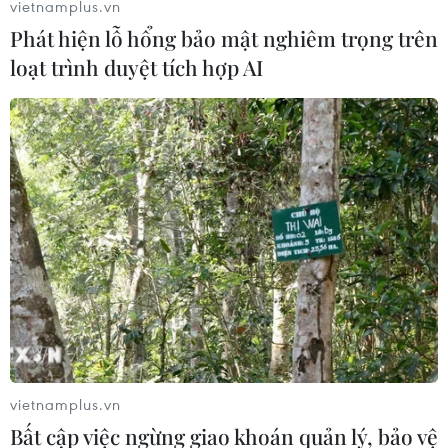
vietnamplus.vn
giao dịch đầy biến động.
Phát hiện lỗ hổng bảo mật nghiêm trọng trên
loạt trình duyệt tích hợp AI
Lạm phát giá nhà tại Mỹ có thể sẽ hạ nhiệt
vietnamplus.vn
trong năm 2025
Bất cập việc ngừng giao khoán quản lý, bảo vệ