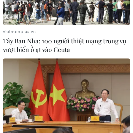
vietnamplus.vn
Tây Ban Nha: 100 người thiệt mạng trong vụ
vượt biển ồ ạt vào Ceuta
Fed: Hoạt động kinh tế trên khắp nước Mỹ
chững lại trước cuộc bầu cử tổng thống
24/10/2024 04:57
Mặc dù bức tranh kinh tế tổng thể không thay đổi nhiều
kể từ đầu tháng 9, nhưng phản hồi từ hầu hết các khu
vực của Fed cho thấy nhiều doanh nghiệp vẫn ngần
ngại đầu tư trước cuộc bầu cử Mỹ.