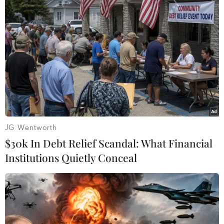
với tốc độ vững chắc.
(TTXVN/Vietnam+)
JG Wentworth
$30k In Debt Relief Scandal: What Financial
Institutions Quietly Conceal
#Bầu cử Mỹ
#Donald Trump
#Nguy cơ lạm phát