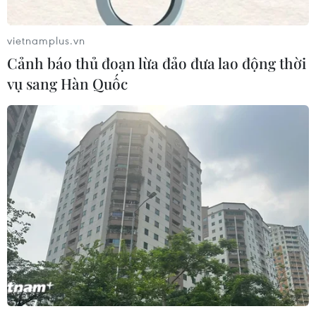
NAPAS và KiotViet hợp tác mở rộng
hệ sinh thái thanh toán VietQR
vietnamplus.vn
06/08/2026 14:03
Cảnh báo thủ đoạn lừa đảo đưa lao động thời
vụ sang Hàn Quốc
BIDV chốt ngày chia 498 triệu cổ
phiếu, tăng vốn điều lệ lên 77.783 tỷ
đồng
06/08/2026 13:42
Hướng tới mục tiêu quy mô dự trữ
đạt 1% GDP vào năm 2030
06/08/2026 10:23
NAPAS, BIDV và Weixin Pay mở rộng