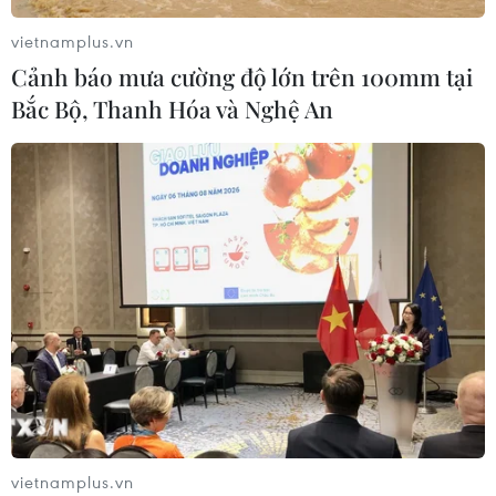
Hộ kinh doanh được lựa chọn lập sổ
kế toán điện tử hoặc bằng bản giấy
vietnamplus.vn
03/08/2026 11:31
Cảnh báo mưa cường độ lớn trên 100mm tại
Bắc Bộ, Thanh Hóa và Nghệ An
Giải ngân vốn đầu tư công 7 tháng
đạt trên 425.000 tỷ đồng, tương
đương 42% kế hoạch
03/08/2026 10:44
Xem thêm
vietnamplus.vn
CƠ QUAN CHỦ QUẢN: THÔNG TẤN XÃ VIỆT NAM