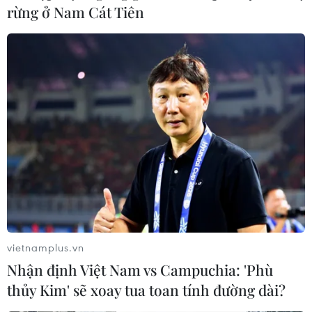
04/09/2024 06:44
rừng ở Nam Cát Tiên
Lạm phát giá nhà ở cao dai dẳng đã tăng thêm đáng
kể áp lực giá cả nói chung của Mỹ trong những năm
gần đây, ngay cả khi Fed tăng mạnh lãi suất để đẩy lùi
lạm phát.
vietnamplus.vn
Nhận định Việt Nam vs Campuchia: 'Phù
thủy Kim' sẽ xoay tua toan tính đường dài?