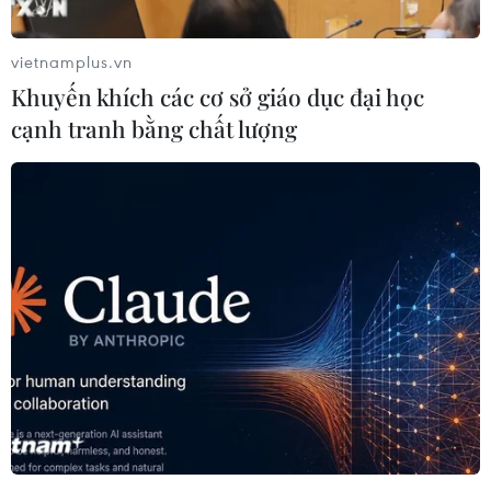
vietnamplus.vn
Khuyến khích các cơ sở giáo dục đại học
cạnh tranh bằng chất lượng
Phản ứng của thị trường sau khi Fed cắt
giảm lãi suất
19/09/2024 00:48
Sau khi Cục Dự trữ Liên bang Mỹ quyết định cắt giảm
mạnh lãi suất, các chỉ số chứng khoán lớn đã đóng cửa
với mức giảm nhẹ và đồng USD tăng giá trong phiên