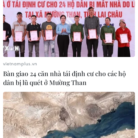
vietnamplus.vn
Bàn giao 24 căn nhà tái định cư cho các hộ
dân bị lũ quét ở Mường Than