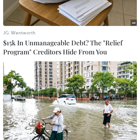
JG Wentworth
$15k In Unmanageable Debt? The "Relief
Program" Creditors Hide From You
Trụ sở Cục Dự trữ Liên bang Mỹ (Fed) ở Washington, DC, Mỹ.
(Ảnh: THX/TTXVN)
Chủ tịch Cục Dự trữ Liên bang Mỹ (Fed) chi
nhánh Minneapolis, ông Neel Kashkari, cảnh
báo rằng chính sách thuế quan mà Tổng thống