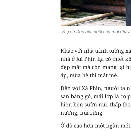
Phụ nữ Dao bên ngôi nhà mái rêu v
Khác với nhà trình tường xâ
nhà ở Xà Phìn lại có thiết k
đẹp mắt mà còn mang lại hi
áp, mùa hè thì mát mẻ.
Đến với Xà Phìn, người ta n
sàn bằng gỗ, mái lợp lá cọ 
hiện bên sườn núi, thấp t
nương, núi rừng.
Ở độ cao hơn một ngàn mét