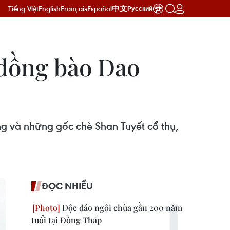
Tiếng Việt
English
Français
Español
中文
Русский
 đồng bào Dao
g và những gốc chè Shan Tuyết cổ thụ,
ĐỌC NHIỀU
Độc đáo ngôi chùa gần 200 năm
tuổi tại Đồng Tháp