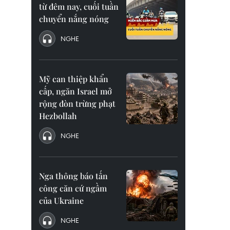
từ đêm nay, cuối tuần
chuyển nắng nóng
NGHE
Mỹ can thiệp khẩn
cấp, ngăn Israel mở
rộng đòn trừng phạt
Hezbollah
NGHE
Nga thông báo tấn
công căn cứ ngầm
của Ukraine
NGHE