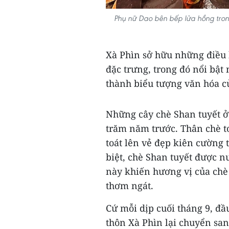
Phụ nữ Dao bên bếp lửa hồng tron
Xà Phìn sở hữu những điều k
đặc trưng, trong đó nổi bật 
thành biểu tượng văn hóa củ
Những cây chè Shan tuyết ở 
trăm năm trước. Thân chè to
toát lên vẻ đẹp kiên cường t
biệt, chè Shan tuyết được 
này khiến hương vị của chè
thơm ngát.
Cứ mỗi dịp cuối tháng 9, đầ
thôn Xà Phìn lại chuyển sa