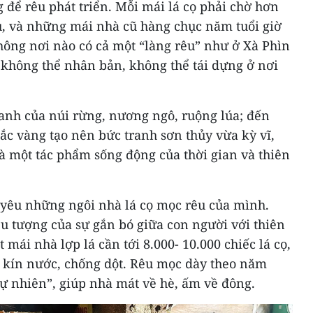
g để rêu phát triển. Mỗi mái lá cọ phải chờ hơn
, và những mái nhà cũ hàng chục năm tuổi giờ
ông nơi nào có cả một “làng rêu” như ở Xà Phìn
 không thể nhân bản, không thể tái dựng ở nơi
anh của núi rừng, nương ngô, ruộng lúa; đến
sắc vàng tạo nên bức tranh sơn thủy vừa kỳ vĩ,
à một tác phẩm sống động của thời gian và thiên
 yêu những ngôi nhà lá cọ mọc rêu của mình.
iểu tượng của sự gắn bó giữa con người với thiên
 mái nhà lợp lá cần tới 8.000- 10.000 chiếc lá cọ,
ữ kín nước, chống dột. Rêu mọc dày theo năm
tự nhiên”, giúp nhà mát về hè, ấm về đông.