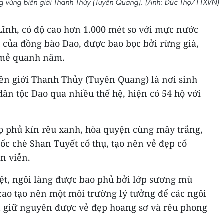
ng vùng biên giới Thanh Thủy (Tuyên Quang). (Ảnh: Đức Thọ/TTXVN)
ĩnh, có độ cao hơn 1.000 mét so với mực nước
u của đồng bào Dao, được bao bọc bởi rừng già,
t mẻ quanh năm.
iên giới Thanh Thủy (Tuyên Quang) là nơi sinh
ân tộc Dao qua nhiều thế hệ, hiện có 54 hộ với
ọ phủ kín rêu xanh, hòa quyện cùng mây trắng,
c chè Shan Tuyết cổ thụ, tạo nên vẻ đẹp cổ
ên viễn.
iệt, ngôi làng được bao phủ bởi lớp sương mù
cao tạo nên một môi trường lý tưởng để các ngôi
n giữ nguyên được vẻ đẹp hoang sơ và rêu phong