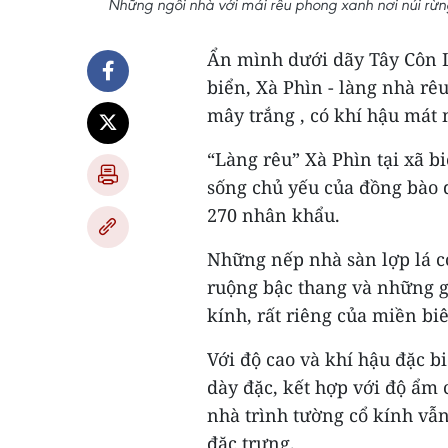
Những ngôi nhà với mái rêu phong xanh nơi núi rừ
Ẩn mình dưới dãy Tây Côn L
biển, Xà Phìn - làng nhà rê
mây trắng , có khí hậu má
“Làng rêu” Xà Phìn tại xã b
sống chủ yếu của đồng bào d
270 nhân khẩu.
Những nếp nhà sàn lợp lá c
ruộng bậc thang và những gố
kính, rất riêng của miền bi
Với độ cao và khí hậu đặc b
dày đặc, kết hợp với độ ẩm 
nhà trình tường cổ kính vẫ
đặc trưng.