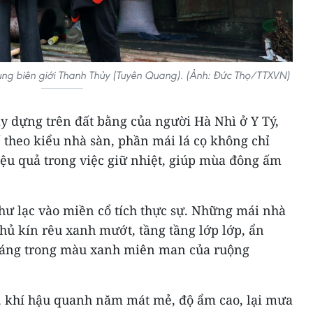
ùng biên giới Thanh Thủy (Tuyên Quang). (Ảnh: Đức Thọ/TTXVN)
y dựng trên đất bằng của người Hà Nhì ở Y Tý,
ế theo kiểu nhà sàn, phần mái lá cọ không chỉ
ệu quả trong việc giữ nhiệt, giúp mùa đông ấm
hư lạc vào miền cổ tích thực sự. Những mái nhà
phủ kín rêu xanh mướt, tầng tầng lớp lớp, ẩn
hoáng trong màu xanh miên man của ruộng
, khí hậu quanh năm mát mẻ, độ ẩm cao, lại mưa