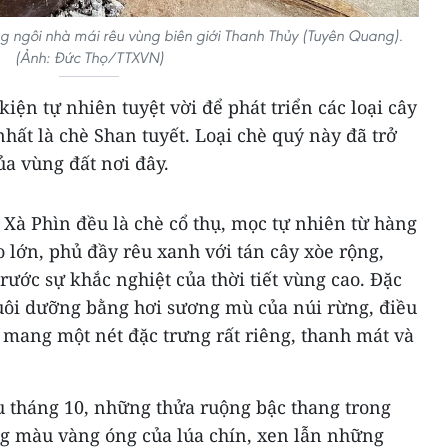
g ngôi nhà mái rêu vùng biên giới Thanh Thủy (Tuyên Quang).
(Ảnh: Đức Thọ/TTXVN)
iện tự nhiên tuyệt vời để phát triển các loại cây
nhất là chè Shan tuyết. Loại chè quý này đã trở
a vùng đất nơi đây.
Xà Phìn đều là chè cổ thụ, mọc tự nhiên từ hàng
 lớn, phủ đầy rêu xanh với tán cây xòe rộng,
rước sự khắc nghiệt của thời tiết vùng cao. Đặc
nuôi dưỡng bằng hơi sương mù của núi rừng, điều
 mang một nét đặc trưng rất riêng, thanh mát và
u tháng 10, những thửa ruộng bậc thang trong
ng màu vàng óng của lúa chín, xen lẫn những