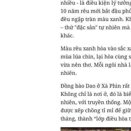
nhiều - là điều kiện lý tưởn
10 năm rêu mới bắt đầu phủ
đều ngập tràn màu xanh. Kh
– thứ "đặc sản" tự nhiên mà
khác.
Màu rêu xanh hòa vào sắc x
mùa lúa chín, lại hòa cùng 
vừa nên thơ. Mỗi ngôi nhà l
nhiên.
Đồng bào Dao ở Xà Phìn rất
Không chỉ là nơi ở, đó là b
nhiên, với truyền thống. Một
được xếp chồng tỉ mỉ để gi
tháng, thành “lớp điều hòa 