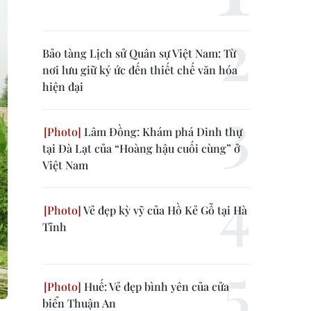
Bảo tàng Lịch sử Quân sự Việt Nam: Từ
nơi lưu giữ ký ức đến thiết chế văn hóa
hiện đại
Lâm Đồng: Khám phá Dinh thự
tại Đà Lạt của “Hoàng hậu cuối cùng” ở
Việt Nam
Vẻ đẹp kỳ vỹ của Hồ Kẻ Gỗ tại Hà
Tĩnh
Huế: Vẻ đẹp bình yên của cửa
biển Thuận An