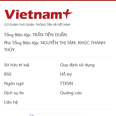
CƠ QUAN CHỦ QUẢN: THÔNG TẤN XÃ VIỆT NAM
Tổng Biên tập: TRẦN TIẾN DUẨN
Phó Tổng Biên tập: NGUYỄN THỊ TÁM, KHÚC THANH
THỦY
Sở hữu trí tuệ
Quy định sử dụng
RSS
Hỗ trợ
Ngôn ngữ
TTXVN
Dịch vụ tin
Quảng cáo
Liên hệ