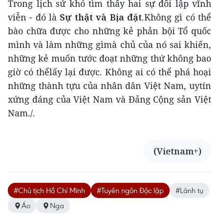
Trong lịch sử khó tìm thấy hai sự đối lập vĩnh
viễn - đó là
Sự thật và Bịa đặt
.Không gì có thể
bào chữa được cho những kẻ phản bội Tổ quốc
mình và làm những gìmà chủ của nó sai khiến,
những kẻ muốn tước đoạt những thứ không bao
giờ có thểlấy lại được. Không ai có thể phá hoại
những thành tựu của nhân dân Việt Nam, uytín
xứng đáng của Việt Nam và Đảng Cộng sản Việt
Nam./.
(Vietnam+)
#Chủ tịch Hồ Chí Minh
#Tuyên ngôn Độc lập
#Lãnh tụ
Áo
Nga