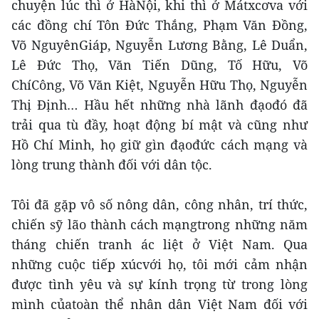
chuyện lúc thì ở HàNội, khi thì ở Mátxcơva với
các đồng chí Tôn Đức Thắng, Phạm Văn Đồng,
Võ NguyênGiáp, Nguyễn Lương Bằng, Lê Duẩn,
Lê Đức Thọ, Văn Tiến Dũng, Tố Hữu, Võ
ChíCông, Võ Văn Kiệt, Nguyễn Hữu Thọ, Nguyễn
Thị Định… Hầu hết những nhà lãnh đạođó đã
trải qua tù đầy, hoạt động bí mật và cũng như
Hồ Chí Minh, họ giữ gìn đạođức cách mạng và
lòng trung thành đối với dân tộc.
Tôi đã gặp vô số nông dân, công nhân, trí thức,
chiến sỹ lão thành cách mạngtrong những năm
tháng chiến tranh ác liệt ở Việt Nam. Qua
những cuộc tiếp xúcvới họ, tôi mới cảm nhận
được tình yêu và sự kính trọng từ trong lòng
mình củatoàn thể nhân dân Việt Nam đối với