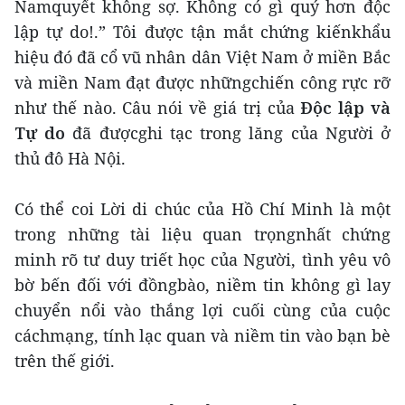
Namquyết không sợ. Không có gì quý hơn độc
lập tự do!.” Tôi được tận mắt chứng kiếnkhẩu
hiệu đó đã cổ vũ nhân dân Việt Nam ở miền Bắc
và miền Nam đạt được nhữngchiến công rực rỡ
như thế nào. Câu nói về giá trị của
Độc lập và
Tự do
đã đượcghi tạc trong lăng của Người ở
thủ đô Hà Nội.
Có thể coi Lời di chúc của Hồ Chí Minh là một
trong những tài liệu quan trọngnhất chứng
minh rõ tư duy triết học của Người, tình yêu vô
bờ bến đối với đồngbào, niềm tin không gì lay
chuyển nổi vào thắng lợi cuối cùng của cuộc
cáchmạng, tính lạc quan và niềm tin vào bạn bè
trên thế giới.