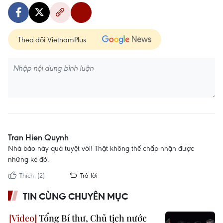
Theo dõi VietnamPlus
Tran Hien Quynh
Nhà báo này quá tuyệt vời! Thật không thể chấp nhận được
những kẻ đó.
Thích
(2)
Trả lời
TIN CÙNG CHUYÊN MỤC
Tổng Bí thư, Chủ tịch nước