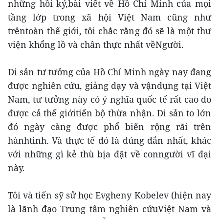
những hồi ký,bài viết về Hồ Chí Minh của mọi
tầng lớp trong xã hội Việt Nam cũng như
trêntoàn thế giới, tôi chắc rằng đó sẽ là một thư
viện khổng lồ và chân thực nhất vềNgười.
Di sản tư tưởng của Hồ Chí Minh ngày nay đang
được nghiên cứu, giảng dạy và vậndụng tại Việt
Nam, tư tưởng này có ý nghĩa quốc tế rất cao do
được cả thế giớitiến bộ thừa nhận. Di sản to lớn
đó ngày càng được phổ biến rộng rãi trên
hànhtinh. Và thực tế đó là đúng đắn nhất, khác
với những gì kẻ thù bịa đặt về conngười vĩ đại
này.
Tôi và tiến sỹ sử học Evgheny Kobelev (hiện nay
là lãnh đạo Trung tâm nghiên cứuViệt Nam và