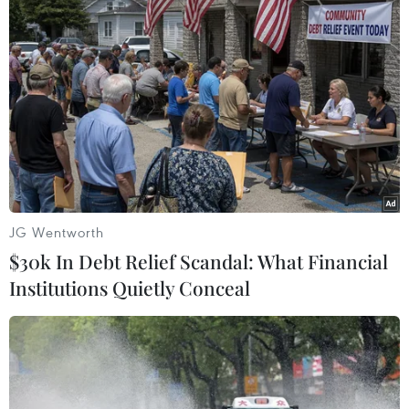
Động đất 5,9 độ Richter ở Nhật Bản làm
rung chuyển Fukushima
20/12/2014 14:29
JG Wentworth
Vào lúc 9 giờ 29 phút giờ GMT (tức 16 giờ 29 giờ Việt
$30k In Debt Relief Scandal: What Financial
Nam) đã xảy ra một trận động đất mạnh 5,9 độ Richter
Institutions Quietly Conceal
cách Iwaki của đảo Honshu (Nhật Bản) 68km về phía
Đông-Đông Bắc.