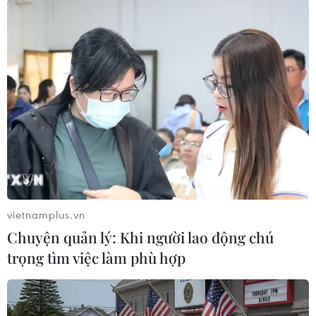
Lại xảy ra động đất mạnh 6,3 độ Richter ở
Đông Bắc Nhật Bản
11/10/2014 03:55
Cơ quan thăm dò địa chất Mỹ cho biết ngày 11/10 đã
xảy ra một trận động đất mạnh 6,3 độ Richter cách
thành phố Hachinohe, tỉnh Aomori, Nhật Bản 154km về
phía Đông Bắc.
vietnamplus.vn
Chuyện quản lý: Khi người lao động chú
trọng tìm việc làm phù hợp