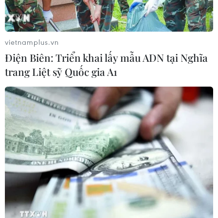
09/08/2026 03:52
vietnamplus.vn
Khủng hoảng nắng nóng đẩy 34 tỉnh
Điện Biên: Triển khai lấy mẫu ADN tại Nghĩa
của Pháp vào mức nguy cơ cháy
trang Liệt sỹ Quốc gia A1
rừng cao
08/08/2026 23:59
Thời tiết ngày 9/8: Bắc Bộ và Trung
Bộ ngày nắng nóng, Nam Bộ có mưa
dông
08/08/2026 23:08
Áp thấp nhiệt đới đã suy yếu thành
một vùng áp thấp