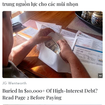
trung nguồn lực cho các mũi nhọn
Theo dõi VietnamPlus
TIN LIÊN QUAN
JG Wentworth
Buried In $10,000+ Of High-Interest Debt?
Read Page 2 Before Paying