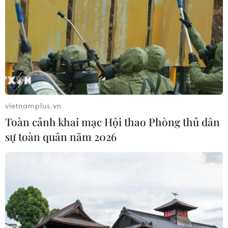
Cảnh báo lũ trên lưu vực sông Thao
tại trạm Yên Bái
07/08/2026 11:51
Xem thêm
vietnamplus.vn
Toàn cảnh khai mạc Hội thao Phòng thủ dân
sự toàn quân năm 2026
CƠ QUAN CHỦ QUẢN: THÔNG TẤN XÃ VIỆT NAM
Tổng Biên tập: TRẦN TIẾN DUẨN
Phó Tổng Biên tập: NGUYỄN THỊ TÁM, KHÚC THANH
THỦY