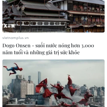
Sở hữu trí tuệ
Quy định sử dụng
RSS
Hỗ trợ
Ngôn ngữ
TTXVN
Dịch vụ tin
Quảng cáo
vietnamplus.vn
Liên hệ
Dogo Onsen - suối nước nóng hơn 3.000
năm tuổi và những giá trị sức khỏe
Giấy phép số: 1374/GP-BTTTT do Bộ Thông tin và Truyền thông
cấp ngày 11/9/2008.
Quảng cáo: Phó TBT Nguyễn Thị Tám: 093.5958688, Email:
tamvna@gmail.com
Điện thoại: (024) 39411349 - (024) 39411348, Fax: (024)
39411348
Email:
vietnamplus2008@gmail.com