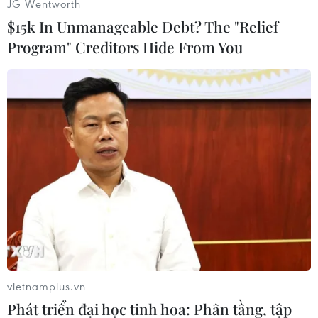
JG Wentworth
$15k In Unmanageable Debt? The "Relief
Program" Creditors Hide From You
#Nhật Bản
#Iwate
#Cảnh báo sóng thần
#Động đất
#Cơ quan Khí tượng học Nhật Bản
#Dỡ bỏ cảnh báo
Nhật Bản
vietnamplus.vn
Phát triển đại học tinh hoa: Phân tầng, tập