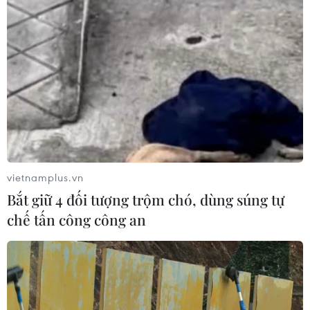
Campuchia nỗ lực bảo tồn động vật
hoang dã trước nguy cơ tuyệt chủng
07/08/2026 22:45
Áp thấp nhiệt đới trên vịnh Bắc Bộ sẽ
gây ảnh hưởng thế nào tới Việt Nam?
07/08/2026 14:38
vietnamplus.vn
Bắt giữ 4 đối tượng trộm chó, dùng súng tự
chế tấn công công an
Nứt núi, Thanh Hóa sơ tán khẩn cấp
nhiều hộ dân
07/08/2026 13:17