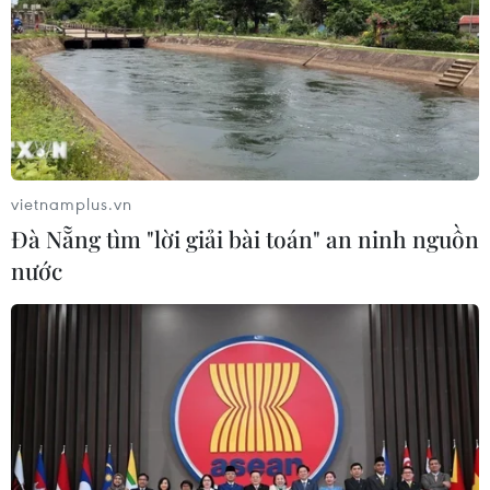
trăm người tiêu dùng Mỹ nhiễm
khuẩn Salmonella
07/08/2026 00:43
Bánh xèo tôm nhảy - món ăn phải
thử khi đến Quy Nhơn
vietnamplus.vn
07/08/2026 00:00
Đà Nẵng tìm "lời giải bài toán" an ninh nguồn
nước
Chưa có bằng chứng truyền máu trẻ
giúp chống lão hóa
06/08/2026 23:16
Xung đột Israel-Hamas: Ít nhất 300