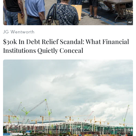
không khí.
JG Wentworth
$30k In Debt Relief Scandal: What Financial
Institutions Quietly Conceal
Người dân di chuyển dưới tiết trời nắng nóng tại Nagoya (Nhật
Bản). (Ảnh: Kyodo/TTXVN)
Ngày 30/5, chính phủ Nhật Bản đã thông qua kế
hoạch hành động 5 năm với mục tiêu đến năm