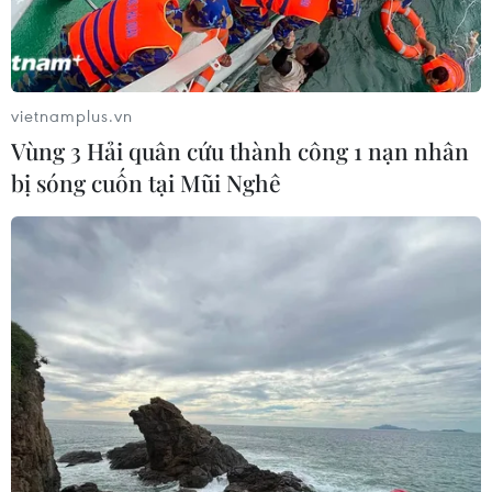
siêu thị thậm chí còn giới hạn số lượng nước đá mà
khách hàng được phép mua mỗi lần.
vietnamplus.vn
Vùng 3 Hải quân cứu thành công 1 nạn nhân
bị sóng cuốn tại Mũi Nghê
Số ca tử vong do nắng nóng cao kỷ lục tại
vùng England của Anh