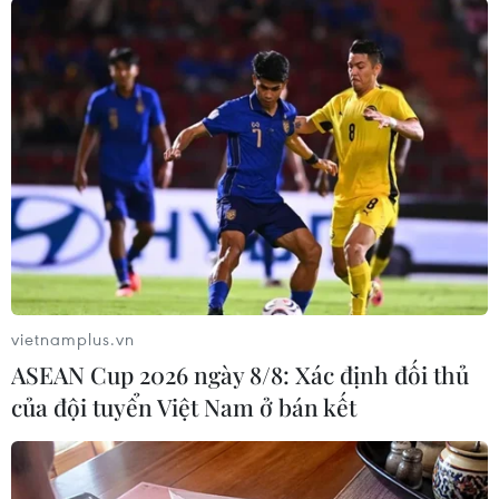
Theo dõi VietnamPlus
TIN LIÊN QUAN
vietnamplus.vn
ASEAN Cup 2026 ngày 8/8: Xác định đối thủ
của đội tuyển Việt Nam ở bán kết