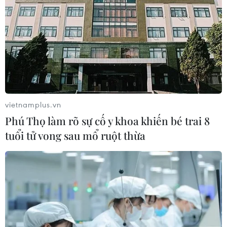
vietnamplus.vn
Phú Thọ làm rõ sự cố y khoa khiến bé trai 8
tuổi tử vong sau mổ ruột thừa