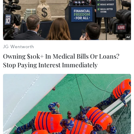
JG Wentworth
Owning $10k+ In Medical Bills Or Loans?
Stop Paying Interest Immediately
Thị trường Tây Ban Nha "khát" đá lạnh
trong đợt nắng nóng kỷ lục
05/08/2022 04:43
Hình ảnh các tủ đông siêu thị đựng túi đá trống rỗng
đang trở nên phổ biến trên khắp Tây Ban Nha; nhiều