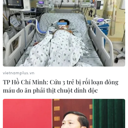
Bà Phạm Thị Xuyên (68 tuổi) trú tại số nhà 15 cho biết, ngay sau
khi xảy ra sự cố phun trào bùn, gia đình nhà bà đã di tản. Tuy
nhiên khi nhận được thông tin nhà mình xuất hiện hàng loạt vết
nứt bà tỏ ra vô cùng lo lắng. (Ảnh: Minh Sơn/Vietnam+)
vietnamplus.vn
TP Hồ Chí Minh: Cứu 3 trẻ bị rối loạn đông
máu do ăn phải thịt chuột dính độc