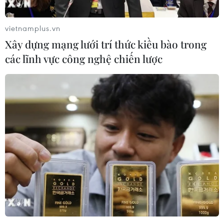
quan trắc được xử lý tại văn phòng hiện trường và được phân
tích kỹ lưỡng tại trụ sở chính của nhà thầu ở Ý và Hàn Quốc.
vietnamplus.vn
(Ảnh: Minh Sơn/Vietnam+)
Xây dựng mạng lưới trí thức kiều bào trong
các lĩnh vực công nghệ chiến lược
Đến đêm 27/2, nhiều hộ dân sống trong ngõ 7 phố Giang Văn
Minh nhận được thông báo phải di tản để đảm bảo an toàn.
Chính quyền địa phương cho biết, việc di tản người dân thực