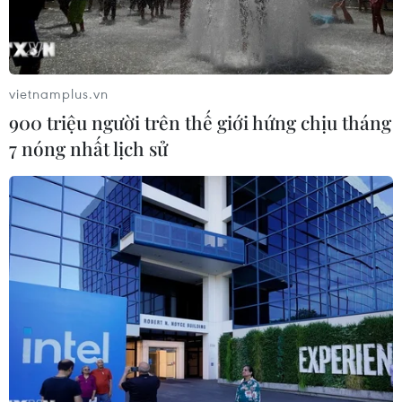
vietnamplus.vn
900 triệu người trên thế giới hứng chịu tháng
7 nóng nhất lịch sử
Nhiều hộ gia đình tại ngõ 7 phố Giang Văn Minh (Hà Nội) bất
ngờ phát hiện loạt vết nứt trên mặt đường và tường nhà. Nhiều
vết nứt sâu, kéo dài khiến các hộ dân thấy bất an, lo lắng. Đến
đêm 27/2, nhiều hộ dân sống tại đây nhận được thông báo
phải di tản để đảm bảo an toàn. (Ảnh: Minh Sơn/Vietnam+)