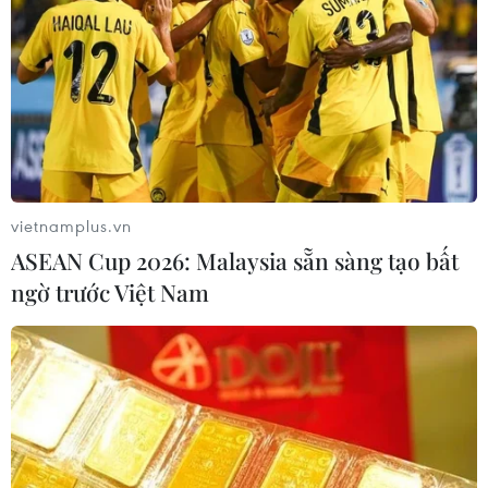
TIN CÙNG CHUYÊN MỤC
Động đất độ lớn 7,4 tại Colombia,
rung chấn lan sang các quốc gia láng
giềng
vietnamplus.vn
10/08/2026 14:40
ASEAN Cup 2026: Malaysia sẵn sàng tạo bất
ngờ trước Việt Nam
Rủi ro ngày càng lớn trên hành trình
vượt eo biển Manche
10/08/2026 14:23
900 triệu người trên thế giới hứng