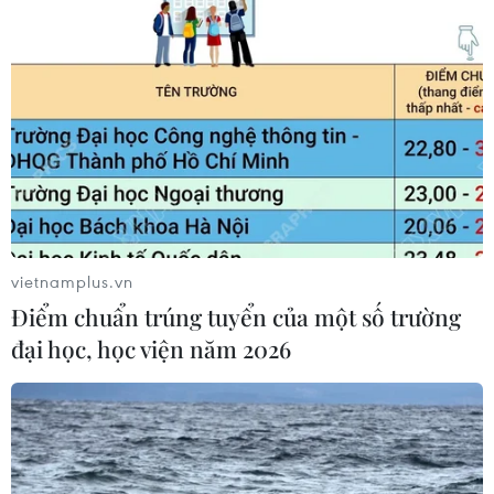
vietnamplus.vn
Nhà nứt toác, người dân phố
Điểm chuẩn trúng tuyển của một số trường
Giang Văn Minh lại 'hoảng hồn' sau vụ trào
đại học, học viện năm 2026
bùn
28/02/2025 08:42
Sau sự cố trào bùn, nhiều hộ dân sống trong ngõ 7 phố
Giang Văn Minh (Hà Nội) bên cạnh dự án Metro Nhổn-