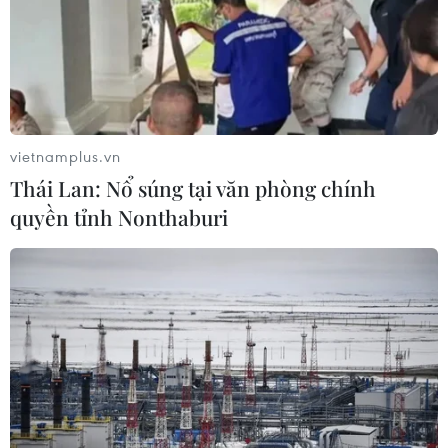
24/02/2025 08:11
Ngày 24/2, sự cố phun trào phụ gia khoan hầm đường
sắt Nhổn-ga Hà Nội lên mặt đường tại ngõ số 7 phố
Giang Văn Minh đã được khắc phục, máy đào hầm
TBM đã đi qua khu vực dân cư an toàn.
vietnamplus.vn
Thái Lan: Nổ súng tại văn phòng chính
quyền tỉnh Nonthaburi