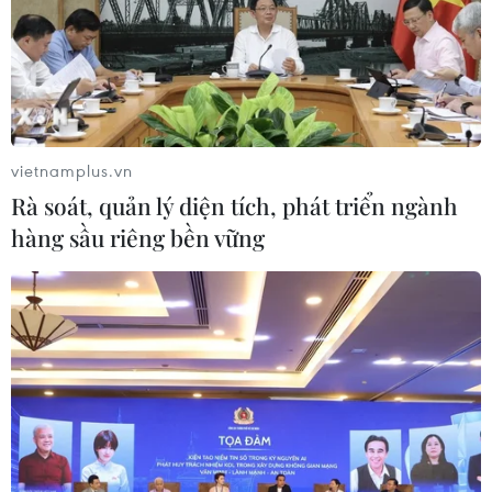
kế hoạch, dự kiến có khoảng 18 hộ dân sẽ phải di tản. Hiện đã
di tản 11 hộ dân, bao gồm những hộ bị ảnh hưởng trước và sau
khi xảy ra sự cố phun trào bùn do đào ngầm metro. (Ảnh: Minh
Sơn/Vietnam+)
vietnamplus.vn
Rà soát, quản lý diện tích, phát triển ngành
hàng sầu riêng bền vững
Sáng 28/2, đại diện Ban Quản lý Đường sắt đô thị Hà Nội