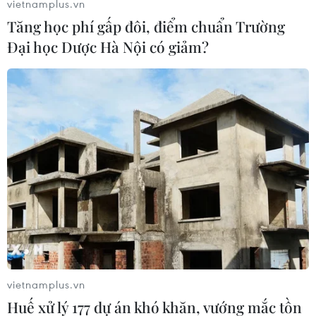
vietnamplus.vn
Tăng học phí gấp đôi, điểm chuẩn Trường
Đại học Dược Hà Nội có giảm?
Bà Cao Thị Bình sống tại số nhà 20, ngõ 7 phố Giang Văn Minh,
cho biết khoảng 20h ngày 27/2, các gia đình sống từ số nhà 16
đến 28 nhận được thông báo phải tạm di tản để đảm bảo an
toàn. (Ảnh: Minh Sơn/Vietnam+)
vietnamplus.vn
Huế xử lý 177 dự án khó khăn, vướng mắc tồn