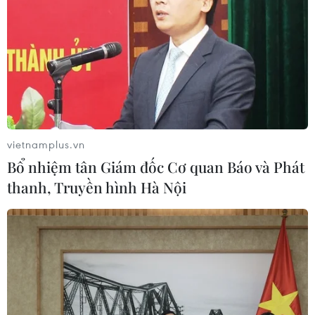
Một số người sau đêm di tản đã trở về nhà lấy thêm đồ đạc
cần thiết đưa đến nơi ở tạm. Đặc biệt, nhiều căn nhà cao tầng
tại đây xuất hiện hàng loạt vết nứt lớn. (Ảnh: Minh
Sơn/Vietnam+)
vietnamplus.vn
Bổ nhiệm tân Giám đốc Cơ quan Báo và Phát
thanh, Truyền hình Hà Nội
Việc di tản người dân tại ngõ 7 phố Giang Văn Minh nằm trong