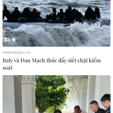
Ga Hà Nội xuất hiện tình trạng nhiều căn nhà bị nứt,
toác lớn khiến người dân lo lắng.
vietnamplus.vn
Italy và Đan Mạch thúc đẩy siết chặt kiểm
soát
Đã khắc phục sự cố phun trào phụ gia
khoan hầm đường sắt Nhổn-ga Hà Nội