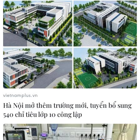
Chính quyền địa phương cho biết, việc di tản người dân thực
hiện theo yêu cầu của nhà thầu nhằm gia cố, khắc phục một số
lỗi sau sự cố phun trào bùn, chất phụ gia khi khoan hầm metro.
(Ảnh: Minh Sơn/Vietnam+)
vietnamplus.vn
Hà Nội mở thêm trường mới, tuyển bổ sung
540 chỉ tiêu lớp 10 công lập