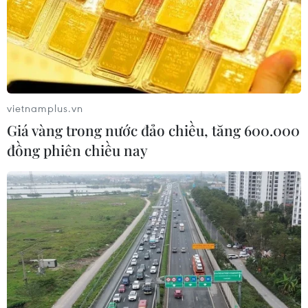
chịu tháng 7 nóng nhất lịch sử
10/08/2026 13:37
Indonesia: Thách thức mới từ những
“con tàu bóng tối”
vietnamplus.vn
10/08/2026 12:49
Giá vàng trong nước đảo chiều, tăng 600.000
đồng phiên chiều nay
Hy Lạp nỗ lực dập tắt đám cháy rừng
mới gần Athens
10/08/2026 12:14
Italy và Đan Mạch thúc đẩy siết chặt
kiểm soát