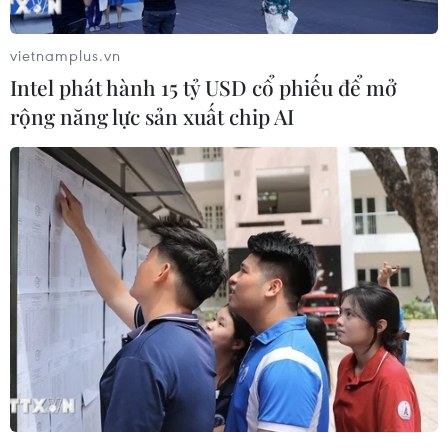
vietnamplus.vn
Intel phát hành 15 tỷ USD cổ phiếu để mở
rộng năng lực sản xuất chip AI
Ghi nhận tại khu vực xảy ra sự cố vào ngày 28/2, một số người
sau đêm di tản đã trở về nhà lấy thêm đồ đạc cần thiết đưa
đến nơi ở tạm. Đặc biệt, nhiều căn nhà cao tầng tại đây xuất
hiện hàng loạt vết nứt khiến người dân lo lắng. (Ảnh: Minh
Sơn/Vietnam+)