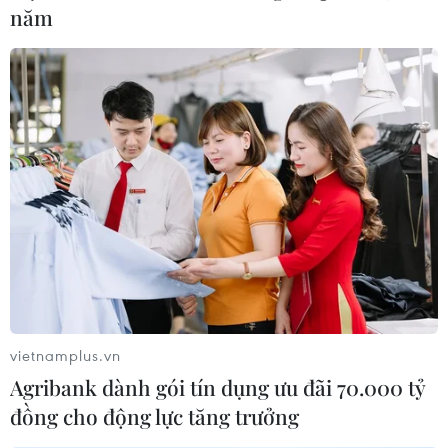
nhiều hộ dân bị ảnh hưởng. (Ảnh: Minh Sơn/Vietnam+)
năm
(Vietnam+)
vietnamplus.vn
Agribank dành gói tín dụng ưu đãi 70.000 tỷ
đồng cho động lực tăng trưởng
#sự cố đào ngầm metro
#vết nứt đường