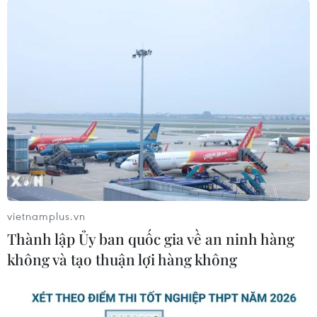
#di tản người dân
#ngõ 7 đường Giang Văn Minh
#đường sắt đô thị Hà Nội
#phun trào bùn đất
#khoan hầm metro
#an toàn người dân
#đường phố Giang Văn Minh
#sự cố ngầm
TP. Hà Nội
Theo dõi VietnamPlus
vietnamplus.vn
Thành lập Ủy ban quốc gia về an ninh hàng
không và tạo thuận lợi hàng không
TIN LIÊN QUAN