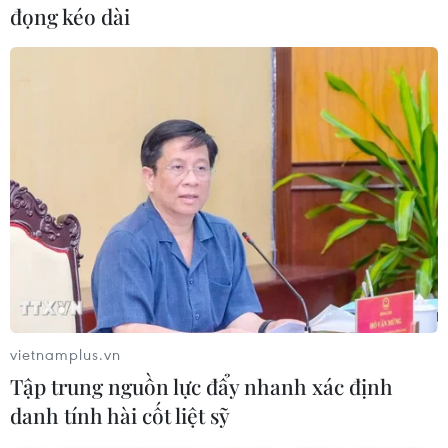
đọng kéo dài
Ngay trong đêm, bà Bình và mọi người trong nhà chuẩn bị một
số đồ đạc thiết yếu đến nhà người thân ở tạm. Theo bà Bình,
sau 1-2 ngày xảy ra sự cố phun trào bùn, tại ngõ 7 phố Giang
Văn Minh bắt đầu xuất hiện những vết nứt trên mặt đường và
tường nhà. (Ảnh: Minh Sơn/Vietnam+)
vietnamplus.vn
Tập trung nguồn lực đẩy nhanh xác định
danh tính hài cốt liệt sỹ