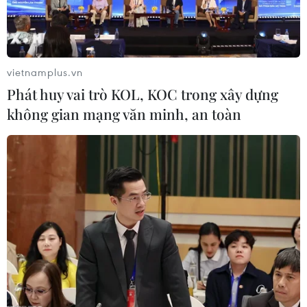
(MRB) - chủ đầu tư dự án tuyến đường sắt đô thị số 3, đoạn
Nhổn - ga Hà Nội đã thông tin liên quan đến việc di dời một số
nhà dân tại ngõ 7 phố Giang Văn Minh (phường Kim Mã, quận
Ba Đình, Hà Nội). (Ảnh: Minh Sơn/Vietnam+)
vietnamplus.vn
Phát huy vai trò KOL, KOC trong xây dựng
không gian mạng văn minh, an toàn
Theo MRB, trong quá trình thi công đoạn hầm thuộc dự án, cơ
quan chức năng sử dụng hệ thống quan trắc địa kỹ thuật hiện
đại để theo dõi sự dịch chuyển, sụt lún của mặt đất. Dữ liệu