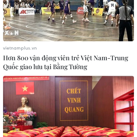
trạng suy kiệt, sau khi tự điều trị tại nhà nhưng không
đỡ.
vietnamplus.vn
Hơn 800 vận động viên trẻ Việt Nam-Trung
Quốc giao lưu tại Bằng Tường