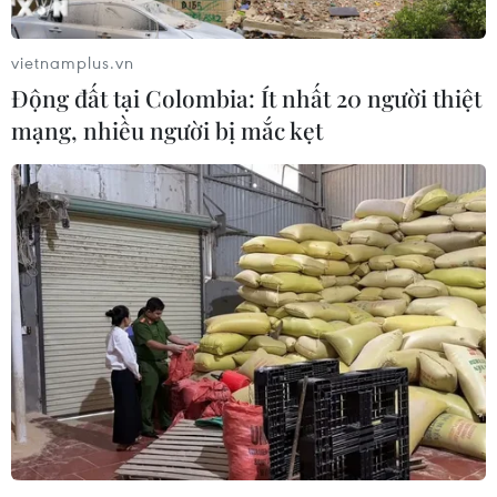
vietnamplus.vn
Động đất tại Colombia: Ít nhất 20 người thiệt
mạng, nhiều người bị mắc kẹt
#Bệnh viện Nội tiết Trung ương
#Bệnh đái tháo đường
#nhiễm trùng bàn cẳng chân
#Tiến sỹ Phan Hướng Dương
#biến chứng đái tháo đường
Theo dõi VietnamPlus