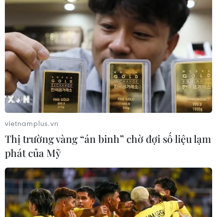
vietnamplus.vn
Thị trường vàng “án binh” chờ đợi số liệu lạm
phát của Mỹ