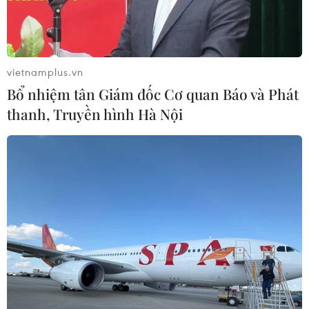
người bệnh.
vietnamplus.vn
Bổ nhiệm tân Giám đốc Cơ quan Báo và Phát
thanh, Truyền hình Hà Nội
Phần chân bị hoại tử của bệnh nhân. (Ảnh: PV/Vietnam+)
Các bác sỹ khoa Điều trị tích cực (Bệnh viện Nội
tiết Trung ương) vừa tiếp nhận và điều trị cứu
sống một nữ bệnh nhân mắc đái tháo đường bị
hoại tử bàn chân.