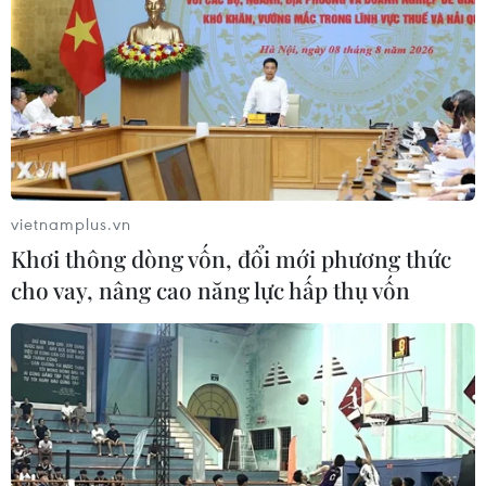
vietnamplus.vn
Khơi thông dòng vốn, đổi mới phương thức
cho vay, nâng cao năng lực hấp thụ vốn
Điều trị thành công bệnh nhân đái tháo
đường mắc COVID-19 nguy kịch
13/04/2022 09:14
40 ngày trước, bệnh nhân vào viện trong tình trạng lơ
mơ, suy hô hấp cấp nguy kịch, huyết áp tụt, sút 10kg, thể