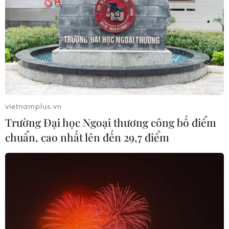
Siết giám định, kiểm soát chặt chi
phí khám chữa bệnh bảo hiểm y tế
02/08/2026 10:10
Điều trị hiệu quả ca ung thư phổi
mang đồng thời hai đột biến gen
hiếm gặp
vietnamplus.vn
02/08/2026 05:58
Trường Đại học Ngoại thương công bố điểm
chuẩn, cao nhất lên đến 29,7 điểm
Xem thêm
CƠ QUAN CHỦ QUẢN: THÔNG TẤN XÃ VIỆT NAM