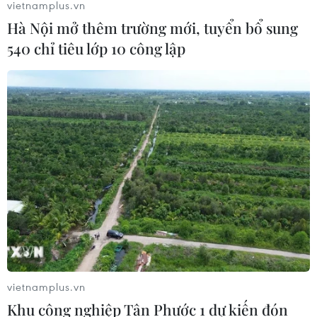
vietnamplus.vn
Hà Nội mở thêm trường mới, tuyển bổ sung
540 chỉ tiêu lớp 10 công lập
vietnamplus.vn
Khu công nghiệp Tân Phước 1 dự kiến đón