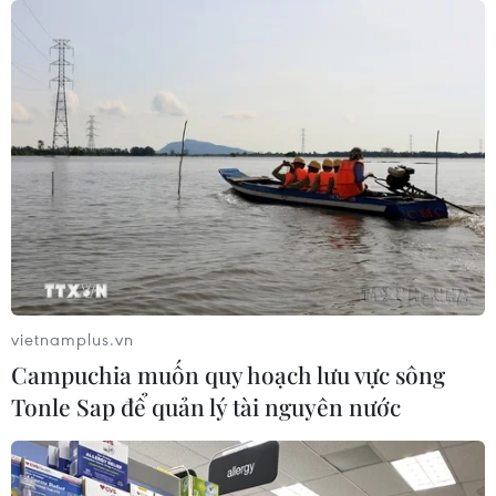
vietnamplus.vn
Campuchia muốn quy hoạch lưu vực sông
Tonle Sap để quản lý tài nguyên nước
TIN CÙNG CHUYÊN MỤC
Bộ Y tế: Siết quản lý y, dược cổ