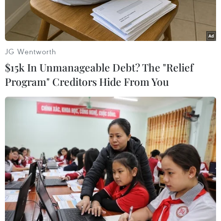
JG Wentworth
$15k In Unmanageable Debt? The "Relief
Program" Creditors Hide From You
Tổng thống Mỹ Donald Trump. (Nguồn: Getty Images)
Ngày 21/2, Tổng thống Trump đã hối thúc các
công ty công nghệ Mỹ tăng cường đầu tư cho
mạng 5G, thậm chí cả mạng 6G để dẫn đầu thế
giới về công nghệ.
Trong dòng tweet phát trên tài khoản Twitter cá
nhân, Tổng thống Donald Trump đã gợi ý đến