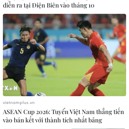
diễn ra tại Điện Biên vào tháng 10
Gartner: Huawei đắc lợi từ cuộc đua tăng
vietnamplus.vn
giá của Apple, Samsung
ASEAN Cup 2026: Tuyển Việt Nam thẳng tiến
21/02/2019 22:18
vào bán kết với thành tích nhất bảng
Dữ liệu thị trường do công ty nghiên cứu công nghệ