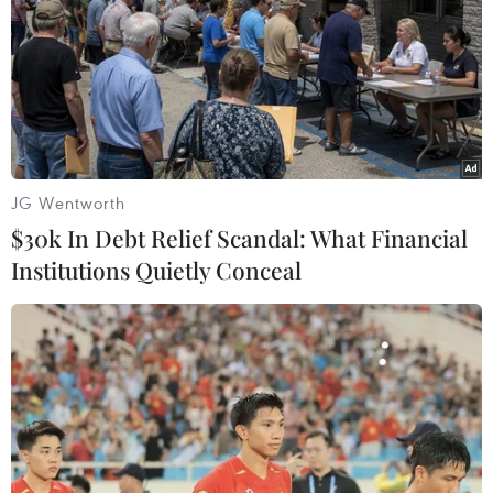
19/02/2019 00:44
Chính phủ Trung Quốc ngày 18/2 đã cáo buộc Mỹ cố
gắng cản trở sự phát triển công nghiệp của quốc gia
châu Á này, sau khi Phó Tổng thống Mỹ tuyên bố
Huawei là mối đe dọa an ninh.
JG Wentworth
$30k In Debt Relief Scandal: What Financial
Institutions Quietly Conceal