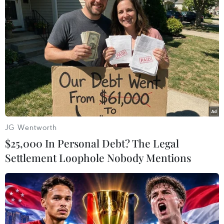
#Mạng 5G
#Công nghệ Mỹ
#Tổng thống Donald Trump
#Huawei
#Mạng không dây
Mỹ
JG Wentworth
$25,000 In Personal Debt? The Legal
Settlement Loophole Nobody Mentions
Theo dõi VietnamPlus