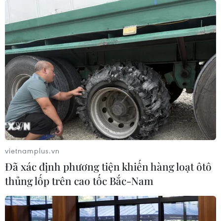
Gartner công bố ngày 21/2 cho thấy thị phần của
Huawei trên thị trường điện thoại thông minh đã tăng
lên gần 15% trong quý 4/2018.
vietnamplus.vn
Đã xác định phương tiện khiến hàng loạt ôtô
thủng lốp trên cao tốc Bắc-Nam