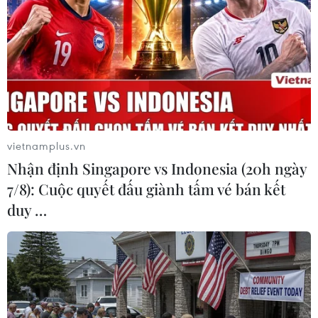
TIN LIÊN QUAN
vietnamplus.vn
Nhận định Singapore vs Indonesia (20h ngày
7/8): Cuộc quyết đấu giành tấm vé bán kết
duy …
Trung Quốc cáo buộc Mỹ cản trở sự phát
triển công nghiệp