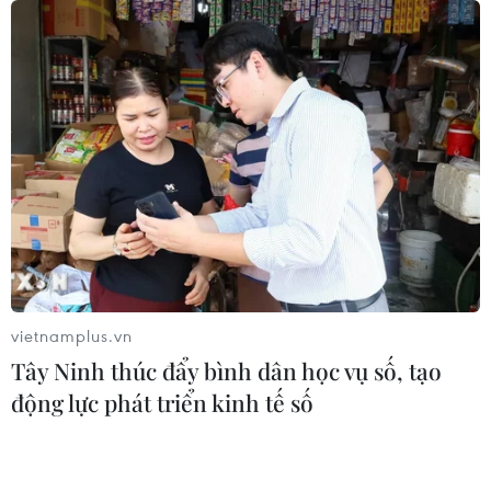
07/08/2026 07:17
"Doanh nghiệp phải là lực lượng
nòng cốt phát triển công nghệ chiến
lược"
07/08/2026 07:09
Meta bồi thường gần 600 triệu USD
vì gây tổn hại sức khỏe tâm thần trẻ
em
vietnamplus.vn
07/08/2026 04:28
Tây Ninh thúc đẩy bình dân học vụ số, tạo
động lực phát triển kinh tế số
Mỹ áp thuế 15% đối với nguyên liệu
quan trọng để sản xuất chip
07/08/2026 00:56