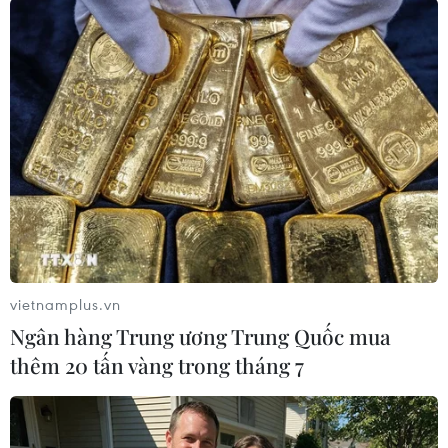
việc ra quyết định về Huawei.
Việc ông Trump đề cập đến mạng "6G" không
tồn tại có thể chỉ là một dấu hiệu cho thấy ông
muốn các hãng công nghệ của Mỹ cần phải tăng
tốc hơn trong phát triển công nghệ.
Nhà Trắng cho đến nay chưa có bình luận nào
về dòng tweet trên của ông Trump./.
(Vietnam+)
vietnamplus.vn
Ngân hàng Trung ương Trung Quốc mua
thêm 20 tấn vàng trong tháng 7