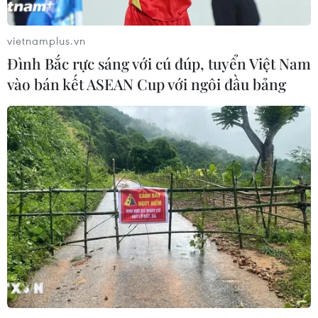
vietnamplus.vn
Đình Bắc rực sáng với cú đúp, tuyển Việt Nam
vào bán kết ASEAN Cup với ngôi đầu bảng
TIN CÙNG CHUYÊN MỤC
Naver và NVIDIA tăng tốc xây dựng
“Nhà máy AI,” hướng tới doanh thu