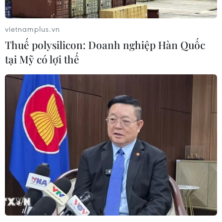
tạo không gian mạng an toàn, nhân
văn
vietnamplus.vn
06/08/2026 02:49
Thuế polysilicon: Doanh nghiệp Hàn Quốc
tại Mỹ có lợi thế
Thủ tướng Lê Minh Hưng
phát động hưởng ứng ngày An ninh
mạng Việt Nam
06/08/2026 02:39
Thủ tướng: Bảo đảm an ninh mạng
phải gắn kết giữa bảo vệ hệ thống và
con người
06/08/2026 02:30
Công nghệ Robot Da Vinci