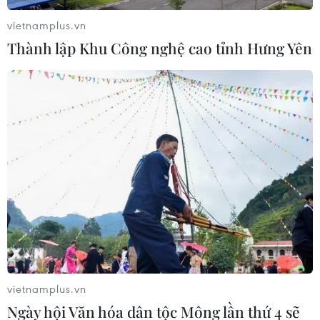
vietnamplus.vn
Thành lập Khu Công nghệ cao tỉnh Hưng Yên
Đức chưa sẵn sàng chặn Huawei tham gia
cung cấp hạ tầng mạng 5G
20/02/2019 09:45
Người phát ngôn của Bộ Nội vụ Liên bang Đức (BMI)
cho biết việc loại trừ trực tiếp một nhà sản xuất 5G cụ
thể hiện có thể không hợp pháp và không được lên kế
vietnamplus.vn
hoạch
Ngày hội Văn hóa dân tộc Mông lần thứ 4 sẽ