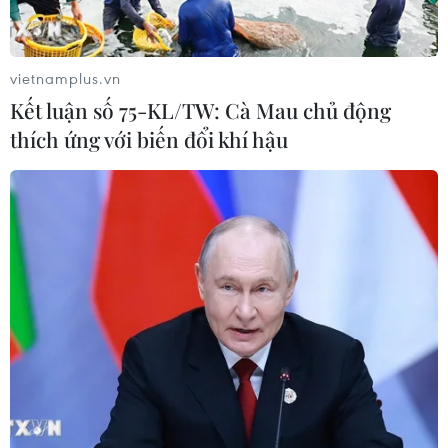
Walt Disney đồng ý bán 50% cổ phần
với giá 1,2 tỷ USD
05/08/2026 04:26
vietnamplus.vn
Kết luận số 75-KL/TW: Cà Mau chủ động
thích ứng với biến đổi khí hậu
VNPT-VRG và cái “bắt tay” chiến
lược của để xây mô hình khu công
nghiệp công nghệ số
05/08/2026 02:59
VIB ra mắt One Card, mở ra bước
tiến mới về thẻ tín dụng
05/08/2026 01:48
Doanh thu của Apple tại Ấn Độ lần