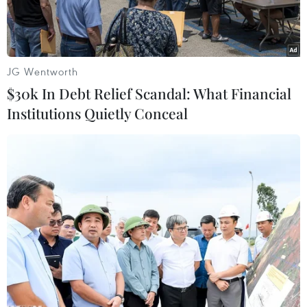
JG Wentworth
$30k In Debt Relief Scandal: What Financial
Institutions Quietly Conceal
Hãng BYD . (Nguồn: Nikkei)
Các công ty Trung Quốc đang mở rộng sự hiện
diện trên thị trường xe điện toàn cầu. Điều này
khiến các hãng sản xuất ôtô lớn của Hàn Quốc
như Hyundai Motor Company và Kia Motors
đang gấp rút chuẩn bị cho cuộc cạnh tranh thị