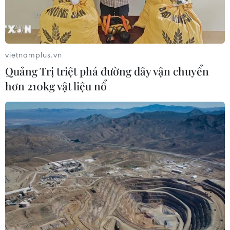
vietnamplus.vn
Quảng Trị triệt phá đường dây vận chuyển
hơn 210kg vật liệu nổ
TIN CÙNG CHUYÊN MỤC
Grab bị phạt 1,36 tỷ đồng do vi phạm
quy định bảo vệ quyền lợi người tiêu
dùng
08/08/2026 04:15
Naver và NVIDIA tăng tốc xây dựng