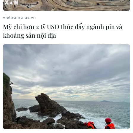
“Nhà máy AI,” hướng tới doanh thu
từ năm 2027
vietnamplus.vn
07/08/2026 13:01
Mỹ chi hơn 2 tỷ USD thúc đẩy ngành pin và
khoáng sản nội địa
Sân chơi học đường giúp học sinh
rèn kỹ năng sống qua từng bước
nhảy
07/08/2026 11:38
Thưởng vượt kế hoạch: động lực còn
thiếu cho doanh nghiệp dẫn dắt
07/08/2026 04:01
Hãng BMW bắt đầu sản xuất hàng