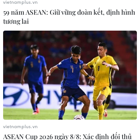
vietnamplus.vn
59 năm ASEAN: Giữ vững đoàn kết, định hình
tương lai
Các hãng ôtô Đức tăng cường hiện diện ở
thị trường xe điện Trung Quốc
01/12/2023 23:16
Mercedes-Benz và BMW Brilliance Automotive sẽ thành
lập liên doanh tại Trung Quốc với mục tiêu vận hành
1.000 trạm sạc với tổng số 7.000 điểm sạc vào cuối năm
2026.
vietnamplus.vn
ASEAN Cup 2026 ngày 8/8: Xác định đối thủ