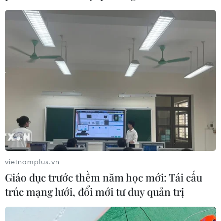
Mỹ
08/08/2026 13:45
Grab bị phạt 1,36 tỷ đồng do vi phạm
quy định bảo vệ quyền lợi người tiêu
dùng
08/08/2026 04:15
Naver và NVIDIA tăng tốc xây dựng
“Nhà máy AI,” hướng tới doanh thu
từ năm 2027
vietnamplus.vn
07/08/2026 13:01
Giáo dục trước thềm năm học mới: Tái cấu
trúc mạng lưới, đổi mới tư duy quản trị
Sân chơi học đường giúp học sinh
rèn kỹ năng sống qua từng bước