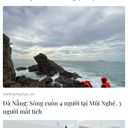
nghiệp công nghệ số
05/08/2026 02:59
VIB ra mắt One Card, mở ra bước
tiến mới về thẻ tín dụng
05/08/2026 01:48
Doanh thu của Apple tại Ấn Độ lần
đầu vượt 10 tỷ USD
05/08/2026 00:53
vietnamplus.vn
Đà Nẵng: Sóng cuốn 4 người tại Mũi Nghê, 3
người mất tích
Boeing 737 MAX 7 được đưa vào khai
thác sau hơn 8 năm chờ đợi