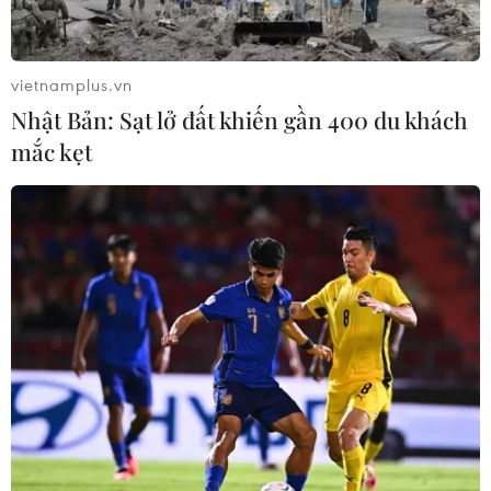
vietnamplus.vn
Nhật Bản: Sạt lở đất khiến gần 400 du khách
mắc kẹt