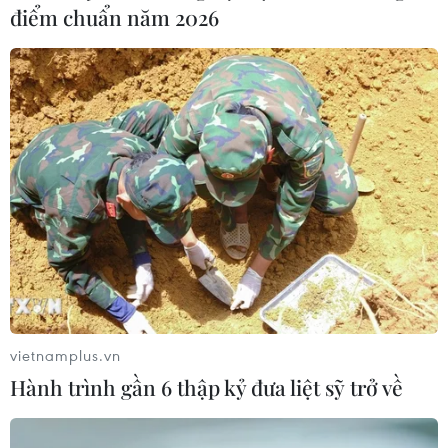
điểm chuẩn năm 2026
Trung Quốc nỗ lực giảm tác động của
dịch COVID-19 đối với nền kinh tế
17/02/2020 07:42
Mặc dù không có hợp đồng nào đáo hạn trong ngày
17/2, song Ngân hàng Nhân dân Trung Quốc đã bơm
200 tỷ nhân dân tệ (28,66 tỷ USD) vào thị trường qua
MLF nhằm giúp các ngân hàng duy trì thanh khoản.
vietnamplus.vn
Hành trình gần 6 thập kỷ đưa liệt sỹ trở về