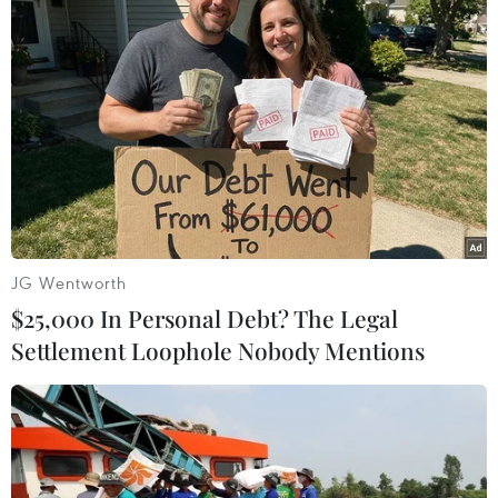
2020, và một số doanh nghiệp đang đẩy nhanh
kế hoạch chuyển chuỗi cung ứng của họ ra khỏi
Trung Quốc./.
(TTXVN/Vietnam+)
JG Wentworth
$25,000 In Personal Debt? The Legal
Settlement Loophole Nobody Mentions