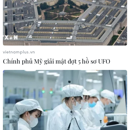
Từ mở rộng số lượng đến nâng cao
chất lượng doanh nghiệp tư nhân ở
Tây Ninh
06/08/2026 04:23
vietnamplus.vn
Alphabet cải tổ hàng ngũ lãnh đạo
Chính phủ Mỹ giải mật đợt 5 hồ sơ UFO
giữa cuộc đua AGI
06/08/2026 04:22
Techcom Life và cách tiếp cận mới
cho bài toán bảo vệ sức khỏe của
người Việt
06/08/2026 03:40