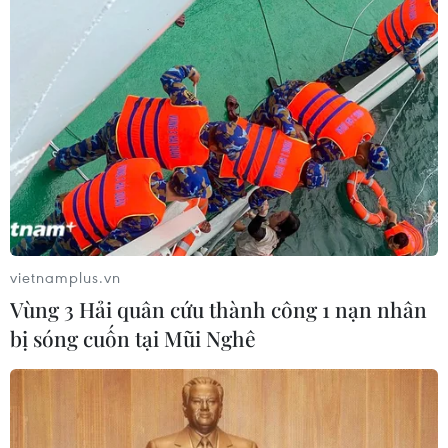
nhảy
07/08/2026 11:38
Thưởng vượt kế hoạch: động lực còn
thiếu cho doanh nghiệp dẫn dắt
07/08/2026 04:01
Hãng BMW bắt đầu sản xuất hàng
loạt mẫu xe thuần điện “thế hệ mới”
vietnamplus.vn
07/08/2026 01:52
Vùng 3 Hải quân cứu thành công 1 nạn nhân
bị sóng cuốn tại Mũi Nghê
Tiêu chí mới phân loại doanh nghiệp
để thực hiện cơ cấu lại vốn nhà nước
06/08/2026 15:08