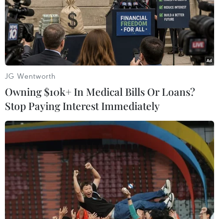
JG Wentworth
Owning $10k+ In Medical Bills Or Loans?
Stop Paying Interest Immediately
COVID-19 - "Phép thử" với chính phủ và
giới doanh nghiệp toàn cầu
15/02/2020 11:16
COVID-19 (nCoV) đang ảnh hưởng sâu rộng khiến chính
phủ nhiều nước phải hành động để hỗ trợ nền kinh tế
chống đỡ với các thách thức mới, và giới doanh nghiệp
cũng phải chủ động để “tự cứu mình."