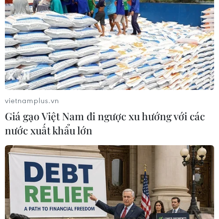
#AmCham
#Trung Quốc
#Doanh nghiệp Mỹ
#Chuỗi cung ứng
#COVID-19
#nCoV
#hoạt động kinh doanh
#Lợi nhuận
Trung Quốc
vietnamplus.vn
Theo dõi VietnamPlus
Giá gạo Việt Nam đi ngược xu hướng với các
nước xuất khẩu lớn
TIN LIÊN QUAN