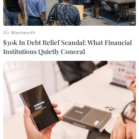
JG Wentworth
$30k In Debt Relief Scandal: What Financial
Institutions Quietly Conceal
Ảnh minh họa. (Nguồn: moneycontrol.com)
Theo một cuộc khảo sát của chi nhánh Phòng
Thương mại Mỹ (AmCham) tại Thượng Hải, gần
một nửa doanh nghiệp Mỹ ở Trung Quốc cho
biết hoạt động trên phạm vi toàn cầu của họ
đang bị ảnh hưởng dịch bệnh viêm đường hô