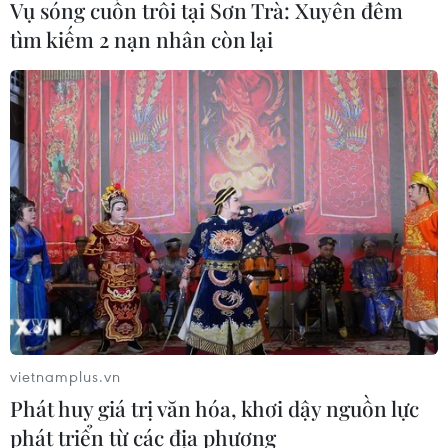
Vụ sóng cuốn trôi tại Sơn Trà: Xuyên đêm
tìm kiếm 2 nạn nhân còn lại
TIN CÙNG CHUYÊN MỤC
Các khoản hoàn thuế tác động tích
cực đến kết quả kinh doanh của
doanh nghiệp Mỹ
09/08/2026 04:35
vietnamplus.vn
Phát huy giá trị văn hóa, khơi dậy nguồn lực
Việt Nam là điểm đến hấp dẫn với
doanh nghiệp bán dẫn hàng đầu của
phát triển từ các địa phương