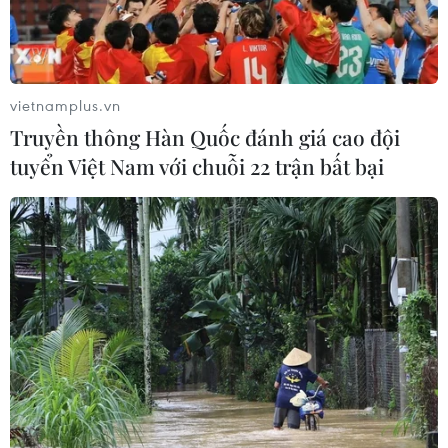
vietnamplus.vn
Truyền thông Hàn Quốc đánh giá cao đội
tuyển Việt Nam với chuỗi 22 trận bất bại
Chuyên gia Mỹ: Hợp tác toàn cầu là cần
thiết để ngăn chặn COVID-19
16/02/2020 14:29