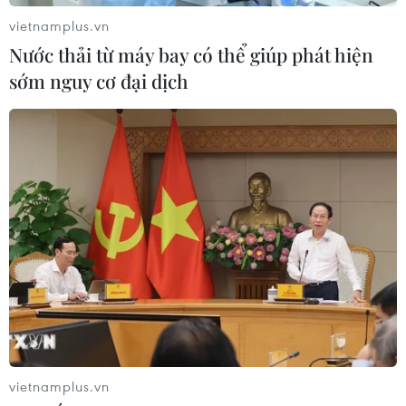
lừa đảo "chạy án" tại Đắk Lắk
vietnamplus.vn
06/08/2026 15:07
Nước thải từ máy bay có thể giúp phát hiện
sớm nguy cơ đại dịch
Cảnh sát khám xét nơi ở của Huấn
"Hoa Hồng"
06/08/2026 15:04
Bãi bỏ một số văn bản quy phạm
pháp luật không còn phù hợp
06/08/2026 09:59
Khởi tố người đi bộ gây tai nạn chết
vietnamplus.vn
người trên quốc lộ ở Quảng Trị