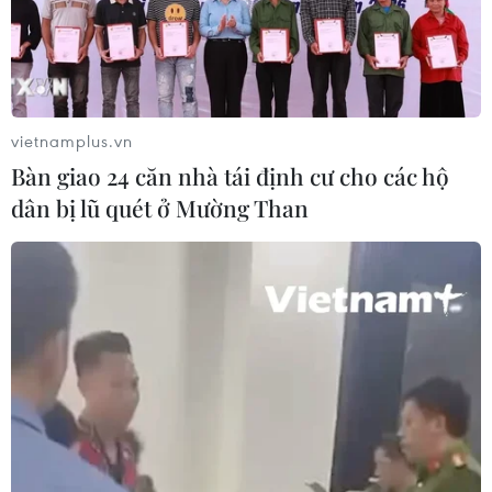
Đồng Nai phát hiện 7 cơ sở nuôi lợn
"vỗ béo" sử dụng chất cấm
05/08/2026 04:59
vietnamplus.vn
Triệt phá thành công hệ
Bàn giao 24 căn nhà tái định cư cho các hộ
thống Lương Sơn TV đánh bạc lên tới
dân bị lũ quét ở Mường Than
1.500 tỷ đồng/tháng
05/08/2026 04:57
Đình chỉ chức vụ một hiệu trưởng do
liên quan đường dây cá độ bóng đá
05/08/2026 03:25
Cảnh báo lừa đảo mùa tựu trường: