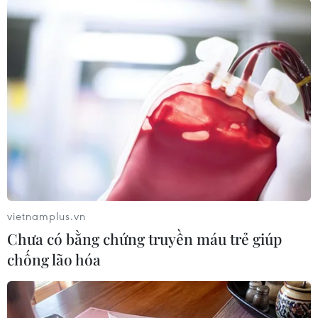
#Đồng Nai
#Biên Hòa
#Phá rối an ninh
#Chống chế độ
#Đoàn Viết Hoan
Đồng Nai
vietnamplus.vn
Chưa có bằng chứng truyền máu trẻ giúp
chống lão hóa
Theo dõi VietnamPlus