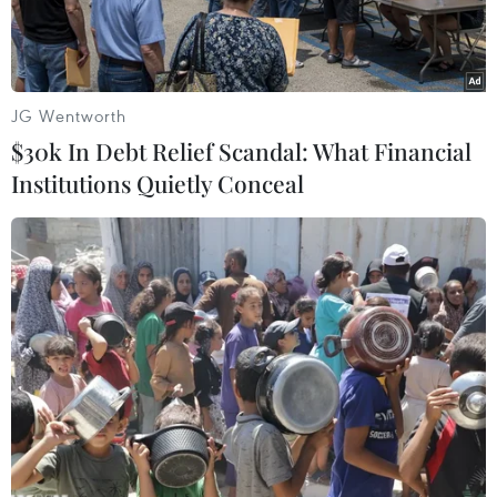
JG Wentworth
$30k In Debt Relief Scandal: What Financial
Institutions Quietly Conceal
Bốn bị cáo tại tòa.
Ngày 26/11, Tòa án Nhân dân tỉnh Đồng Nai mở
phiên tòa xét xử sơ thẩm vụ án hình sự và tuyên
phạt 4 bị cáo gồm Đoàn Viết Hoan (sinh năm
1984), Võ Thường Trung (sinh năm 1977), cùng