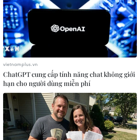
11/11/2019 09:13
Hội đồng xét xử tuyên phạt bị cáo Châu Văn Khảm, sinh
năm 1949, Việt kiều ở Australia, 12 năm tù và 2 bị cáo
khác 21 năm tù cùng về tội “Khủng bố nhằm chống
chính quyền nhân dân.”
vietnamplus.vn
ChatGPT cung cấp tính năng chat không giới
hạn cho người dùng miễn phí