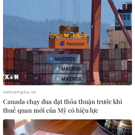
Theo dõi VietnamPlus
TIN LIÊN QUAN
vietnamplus.vn
Canada chạy đua đạt thỏa thuận trước khi
thuế quan mới của Mỹ có hiệu lực