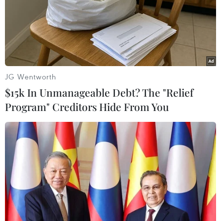
JG Wentworth
$15k In Unmanageable Debt? The "Relief
Program" Creditors Hide From You
Tuyên phạt 5 năm tù đối tượng tuyên
truyền thông tin chống Nhà nước
17/09/2019 11:16
Nguyễn Văn Công Em đã sử dụng nhiều tài khoản
Facebook để đăng tải, chia sẻ các bài viết và phát trực
tiếp những video có nội dung xuyên tạc chủ trương