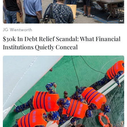
Minh.
JG Wentworth
$30k In Debt Relief Scandal: What Financial
Institutions Quietly Conceal
Đối tượng Phạm Chí Dũng. (Ảnh: TTXVN)