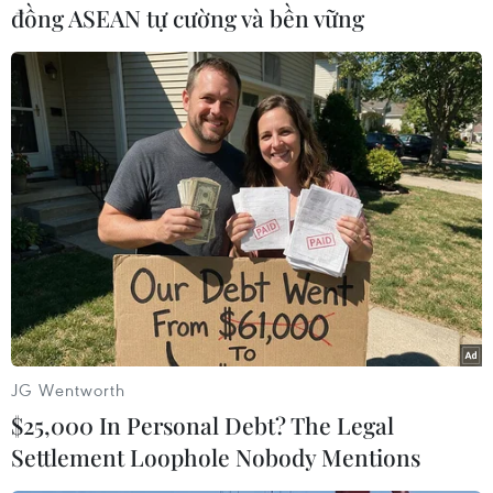
đồng ASEAN tự cường và bền vững
#Phạm Chí Dũng
#Công an Thành phố Hồ Chí Minh
#Khởi tố bị can
#An ninh điều tra
#Bộ luật Hình sự
JG Wentworth
Tp. Hồ Chí Minh
$25,000 In Personal Debt? The Legal
Settlement Loophole Nobody Mentions