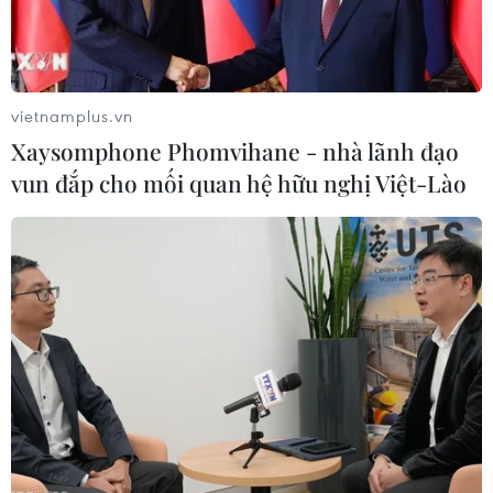
đường lối của Đảng và Nhà nước.
vietnamplus.vn
Xaysomphone Phomvihane - nhà lãnh đạo
vun đắp cho mối quan hệ hữu nghị Việt-Lào
Bộ quốc phòng Thổ Nhĩ Kỳ xác nhận các
hoạt động quân sự tại Syria
09/10/2019 10:11