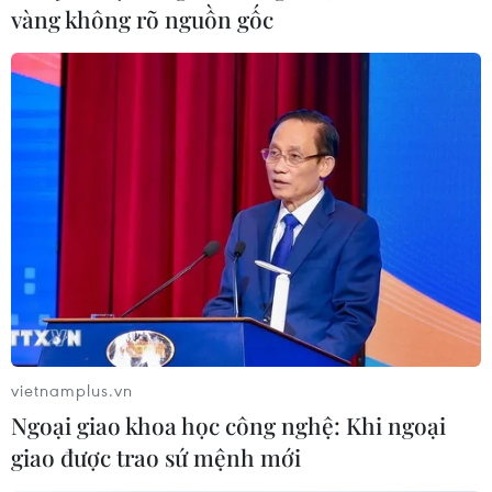
vàng không rõ nguồn gốc
Những chiêu trò của tổ chức khủng bố
Việt Tân có gì mới?
25/11/2019 02:19
Lợi dụng tình hình phức tạp tại Biển Đông, Việt Tân đã
móc nối với các hội, nhóm phản động khác tổ chức
hàng loạt cuộc biểu tình, kích động các phần tử cơ hội
đẩy mạnh các hoạt động chống phá.
vietnamplus.vn
Ngoại giao khoa học công nghệ: Khi ngoại
giao được trao sứ mệnh mới