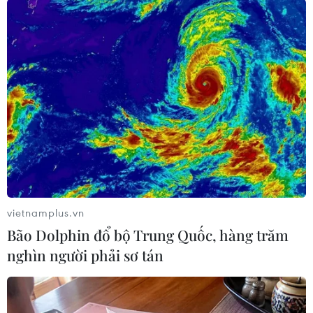
chủ trì phát trực tiếp, 14.000 lượt chia sẻ và hơn
470.000 lượt xem, cùng hơn 72.000 lượt bình
luận.
Tại phiên xét xử, bị cáo Nguyễn Chí Vững đã
thừa nhận hành vi phạm tội của bản thân. Nói
lời sau cùng, bị cáo Nguyễn Chí Vững bày tỏ ăn
năn, hối cải và mong Hội đồng xét xử xem xét
giảm nhẹ hình phạt.
Sau khi xem xét các tình tiết của vụ án, căn cứ
các quy định pháp luật có liên quan, thay mặt
vietnamplus.vn
Hội đồng xét xử, thẩm phán-chủ tọa phiên tòa
Bão Dolphin đổ bộ Trung Quốc, hàng trăm
Bùi Anh Tuấn đã tuyên phạt bị cáo Nguyễn Chí
nghìn người phải sơ tán
Vững 6 năm tù giam và 2 năm quản thúc tại địa
phương về tội “Làm, tàng trữ, phát tán, tuyên
truyền thông tin, tài liệu nhằm chống phá Nhà