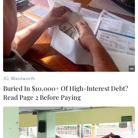
nước Cộng hòa xã hội Chủ nghĩa Việt Nam," theo
quy định tại khoản 1, Điều 117 Bộ luật Hình sự
năm 2015 (sửa đổi, bổ sung năm 2017)./.
(TTXVN/Vietnam+)
JG Wentworth
Buried In $10,000+ Of High-Interest Debt?
Read Page 2 Before Paying