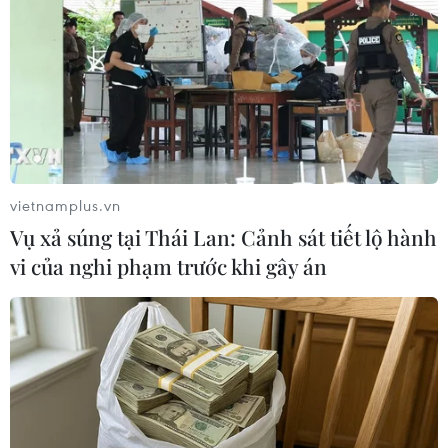
#Tòa án Nhân dân tỉnh Bạc Liêu
#Chống phá Nhà nước
#Nguyễn Chí Vững
#Công an tỉnh Bạc Liêu
Bạc Liêu
Cà Mau
Theo dõi VietnamPlus
vietnamplus.vn
Vụ xả súng tại Thái Lan: Cảnh sát tiết lộ hành
vi của nghi phạm trước khi gây án
TIN LIÊN QUAN