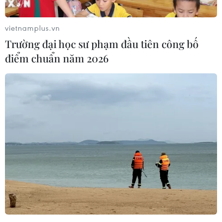
chuyên môn và nhận thức xã hội, sử dụng tài khoản
facebook cá nhân chia sẻ những bài viết có tính chất
vietnamplus.vn
tiêu cực trên mạng xã hội...
Trường đại học sư phạm đầu tiên công bố
điểm chuẩn năm 2026