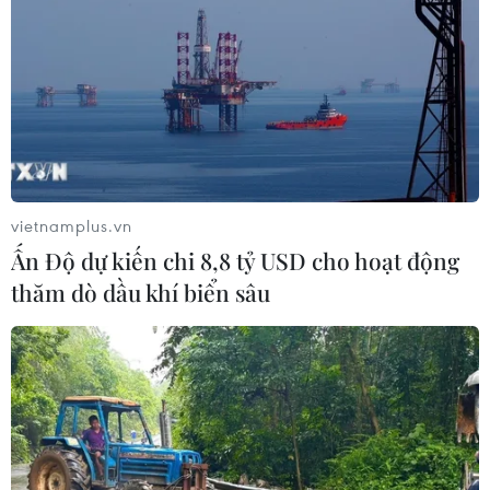
vietnamplus.vn
Ấn Độ dự kiến chi 8,8 tỷ USD cho hoạt động
thăm dò dầu khí biển sâu