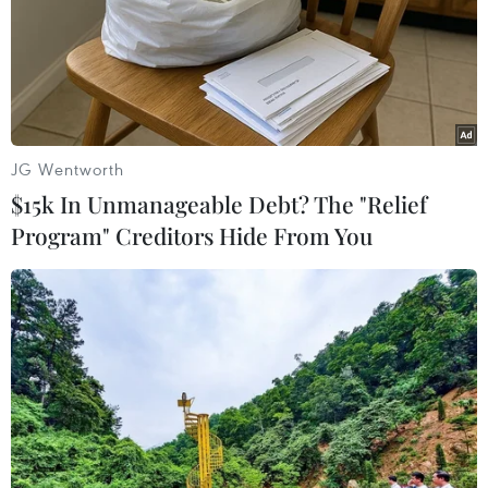
JG Wentworth
$15k In Unmanageable Debt? The "Relief
Program" Creditors Hide From You
Bắt tạm giam đối tượng phát tán, tuyên
truyền thông tin chống Nhà nước
29/06/2019 15:28
Đối tượng Điệp thường xuyên viết, chia sẻ, đăng tải,
phát tán các bài viết, hình ảnh, tài liệu và phát trực tiếp
các video clip có nội dung xấu nhằm xuyên tạc chủ
trương, đường lối của Đảng, Nhà nước.