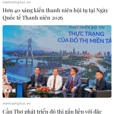
vietnamplus.vn
Hơn 40 sáng kiến thanh niên hội tụ tại Ngày
Quốc tế Thanh niên 2026
TIN CÙNG CHUYÊN MỤC
Hà Nội: Xử lý dứt điểm 3 vụ việc vi
phạm tại hồ Đồng Đò trước 30/9
09/08/2026 12:49
vietnamplus.vn
Đổi mới công tác phổ biến, giáo dục
Cần Thơ phát triển đô thị gắn liền với đặc
pháp luật trong bối cảnh bùng nổ