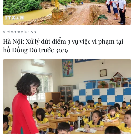
vietnamplus.vn
Hà Nội: Xử lý dứt điểm 3 vụ việc vi phạm tại
hồ Đồng Đò trước 30/9
Cần Thơ: Phạt tù cựu giảng viên dùng
facebook chống phá Nhà nước
31/10/2019 05:26
Hội đồng xét xử nhận định Hào là người có trình độ