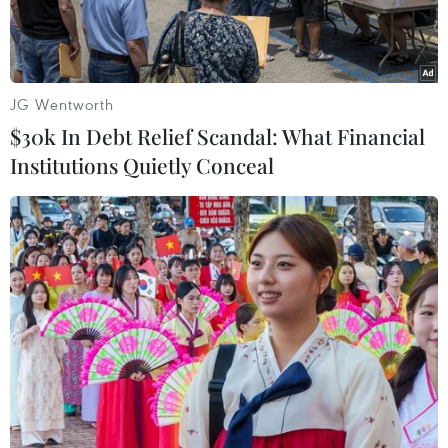
Nam.
JG Wentworth
$30k In Debt Relief Scandal: What Financial
Institutions Quietly Conceal
Bị cáo Nguyễn Chí Vững tại phiên tòa. (Ảnh: Huỳnh Sử/TTXVN)
Ngày 26/11, Tòa án Nhân dân tỉnh Bạc Liêu mở
phiên tòa xét xử sơ thẩm bị cáo Nguyễn Chí
Vững về tội “Làm, tàng trữ, phát tán, tuyên