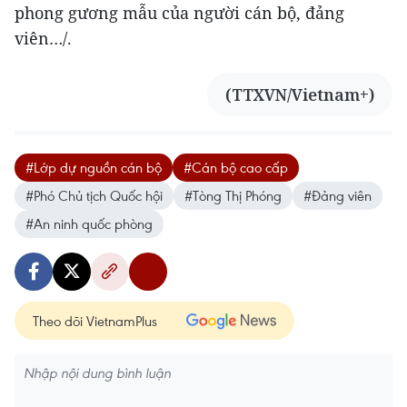
phong gương mẫu của người cán bộ, đảng
viên…/.
(TTXVN/Vietnam+)
#Lớp dự nguồn cán bộ
#Cán bộ cao cấp
#Phó Chủ tịch Quốc hội
#Tòng Thị Phóng
#Đảng viên
#An ninh quốc phòng
Theo dõi VietnamPlus