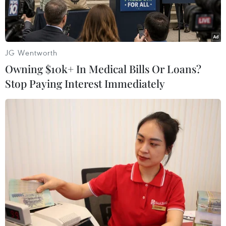
JG Wentworth
Owning $10k+ In Medical Bills Or Loans?
Stop Paying Interest Immediately
Một tòa nhà 7 tầng đang thi công tại thị trấn ven biển
Sihanoukville, tỉnh Preah Sihanouk, miền tây nam Campuchia
đã đổ sập ngày 22/6/2019, khiến ít nhất 28 người thiệt mạng
và 26 người bị thương nặng. (Ảnh: THX//TTXVN)