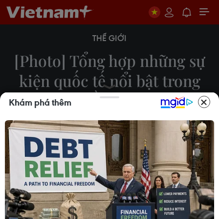
THẾ GIỚI
[Photo] Tổng hợp những sự
kiện quốc tế nổi bật trong
tuần qua
Khám phá thêm
28/06/2019 10:20
Thế giới đã trải qua một tuần với những sự kiện nổi
bật, như Khai mạc Hội nghị Thượng đỉnh G20 tại
Osaka, Nhật Bản, Venezuela phá vỡ âm mưu đảo
chính mới, Dấu hiệu tan băng trong quan hệ Nhật-
Trung...