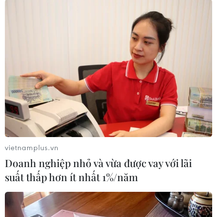
Một số nước châu Âu đã nâng cảnh báo trong bối cảnh đợt
nắng nóng kỷ lục trong tháng 6 này tại “Lục địa Già” có thể sẽ
tăng cường với nhiệt độ lên mức 40 độ C. (Ảnh: THX/TTXVN)
vietnamplus.vn
Doanh nghiệp nhỏ và vừa được vay với lãi
suất thấp hơn ít nhất 1%/năm