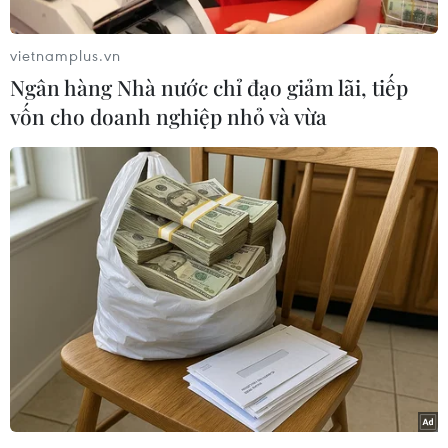
vietnamplus.vn
Ngân hàng Nhà nước chỉ đạo giảm lãi, tiếp
vốn cho doanh nghiệp nhỏ và vừa
Một bảo tàng về chú chuột Mickey đã được xây dựng tại khu
Downtown Disney, thành phố Anaheim, Tây Nam California,
Mỹ, nhân dịp sinh nhật lần thứ 90 của chú chuột đáng yêu này.
Bảo tàng có tên gọi Pop-up Disney mở cửa từ tháng 4 đến
tháng 10/2019. (Ảnh: THX/TTXVN)