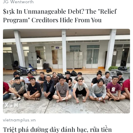
JG Wentworth
$15k In Unmanageable Debt? The "Relief
Program" Creditors Hide From You
Ngày 26/6/2019, Chính phủ Venezuela thông báo vừa phá vỡ
một âm mưu đảo chính mới của phe đối lập với sự hậu thuẫn
từ bên ngoài, trong đó có cả kế hoạch sát hại các quan chức
cấp cao của Chính phủ như Tổng thống Nicolas Maduro cùng
phu nhân, Chủ tịch Quốc hội lập hiến Diosdado Cabello. (Ảnh:
AFP/TTXVN)
vietnamplus.vn
Triệt phá đường dây đánh bạc, rửa tiền