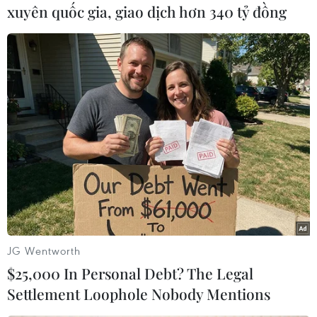
xuyên quốc gia, giao dịch hơn 340 tỷ đồng
Ngày 25/6/2019, cố vấn an ninh quốc gia của Mỹ, Nga và
Israel đã nhóm họp tại Jerusalem để thảo luận về các vấn đề
khu vực, với trọng tâm là tình hình Iran và Syria. Đây là lần đầu
tiên hội nghị an ninh ba bên như vậy được tổ chức. (Ảnh:
AFP/TTXVN)
JG Wentworth
$25,000 In Personal Debt? The Legal
Settlement Loophole Nobody Mentions