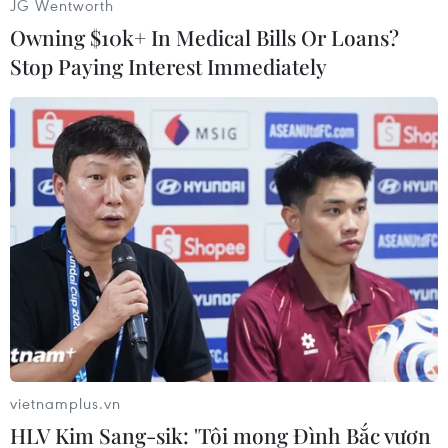
JG Wentworth
Owning $10k+ In Medical Bills Or Loans?
Stop Paying Interest Immediately
#PlayStation 4
#Xbox One
#Tính năng
#Sony
Theo dõi VietnamPlus
vietnamplus.vn
HLV Kim Sang-sik: 'Tôi mong Đình Bắc vươn