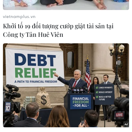
vietnamplus.vn
Khởi tố 19 đối tượng cướp giật tài sản tại
Công ty Tân Huê Viên
#Quảng Ninh
#Bái Tử Long
#Vườn quốc gia
#Khỉ đuôi dài
Quảng Ninh