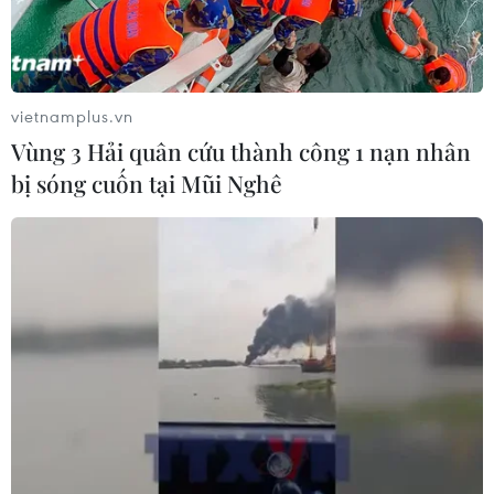
diện rộng ở khu vực Bắc Bộ và Trung
Bộ
07/08/2026 08:58
vietnamplus.vn
Từ Quảng Ninh đến Quảng Trị chủ
Vùng 3 Hải quân cứu thành công 1 nạn nhân
động ứng phó với áp thấp nhiệt đới
bị sóng cuốn tại Mũi Nghê
07/08/2026 08:21
Hạn hán nghiêm trọng đe dọa "huyết
mạch" kinh tế châu Âu
07/08/2026 07:58
17 giờ ngày 7/8, mở cửa tràn xả mặt
điều tiết hồ chứa thủy điện Lai Châu