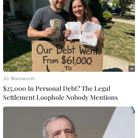
Áp thấp nhiệt đới đổi hướng trên
vùng biển phía Đông khu vực vịnh
Bắc Bộ
07/08/2026 23:29
Campuchia nỗ lực bảo tồn động vật
hoang dã trước nguy cơ tuyệt chủng
07/08/2026 22:45
JG Wentworth
$25,000 In Personal Debt? The Legal
Settlement Loophole Nobody Mentions
Áp thấp nhiệt đới trên vịnh Bắc Bộ sẽ
gây ảnh hưởng thế nào tới Việt Nam?
07/08/2026 14:38