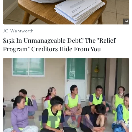
Mùn, thuộc Vườn quốcgia Bái Tử Long.
Ông Nguyễn Thành Nguyên, Phó Giám đốc
Vườn quốc gia Bái Tử Long, cho biết:Vườn tiếp
JG Wentworth
nhận 70 con khỉ đuôi dài từ Trung tâm cứu hộ
$15k In Unmanageable Debt? The "Relief
động vật hoang dã Hà Nội.Số khỉ này do Kiểm
Program" Creditors Hide From You
lâm tỉnh Phú Yên bắt giữ từ các đối tượng vận
chuyển, buônbán trái phép năm 2010.
Khỉ đuôi dài (Macaca fascicularis) thuộc nhóm
các loài động vật hoang dãnguy cấp, quý hiếm,
hạn chế khai thác và sử dụng vì mục đích
thương mại./.
Xuân Tùng (TTXVN)