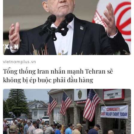
Nứt núi, Thanh Hóa sơ tán khẩn cấp
nhiều hộ dân
07/08/2026 13:17
Cảnh báo lũ trên lưu vực sông Thao
tại trạm Yên Bái
vietnamplus.vn
07/08/2026 11:51
Tổng thống Iran nhấn mạnh Tehran sẽ
không bị ép buộc phải đầu hàng
Gỡ khó khăn triển khai dự án trọng
điểm quốc gia hồ Ka Pét
07/08/2026 11:24
Indonesia nỗ lực khống chế cháy