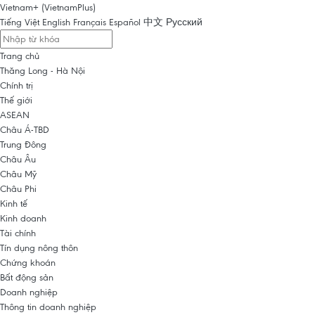
Vietnam+ (VietnamPlus)
Tiếng Việt
English
Français
Español
中文
Русский
Trang chủ
Thăng Long - Hà Nội
Chính trị
Thế giới
ASEAN
Châu Á-TBD
Trung Đông
Châu Âu
Châu Mỹ
Châu Phi
Kinh tế
Kinh doanh
Tài chính
Tín dụng nông thôn
Chứng khoán
Bất động sản
Doanh nghiệp
Thông tin doanh nghiệp