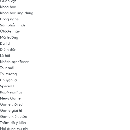
Quần vợt
Khoa học
Khoa học ứng dụng
Công nghệ
Sản phẩm mới
Ôtô-Xe máy
Môi trường
Du lịch
Điểm đến
Lễ hội
Khách sạn/Resort
Tour mới
Thị trường
Chuyện lạ
Special+
RapNewsPlus
News Game
Game thời sự
Game giải trí
Game kiến thức
Thăm dò ý kiến
Nội dung thu phí